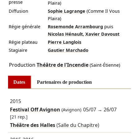
presse
Plaira)
Diffusion
Sophie Lagrange
(Comme Il Vous
Plaira)
Régie générale
Rosemonde Arrambourg
puis
,
Nicolas Hénault
Xavier Davoust
Régie plateau
Pierre Langlois
Stagiaire
Gautier Marchado
Production
Théâtre de l'Incendie
(Saint-Étienne)
Dates
Partenaires de production
2015
Festival Off Avignon
05/07
→
26/07
(Avignon)
[21 rep.]
Théâtre des Halles
(Salle du Chapitre)