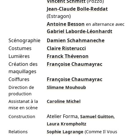
Vincent Schmitt
(Pozzo)
Jean-Claude Bolle-Reddat
(Estragon)
Antoine Besson
en alternance avec
Gabriel Laborde-Léonhardt
Scénographie
Damien Schahmaneche
Costumes
Claire Risterucci
Lumières
Franck Thévenon
Création des
Françoise Chaumayrac
maquillages
Coiffures
Françoise Chaumayrac
Direction de
Slimane Mouhoub
production
Assistanat à la
Caroline Michel
mise en scène
Atelier Forma
,
,
Construction
Samuel Guitton
Laura Krompholtz
Relations
Sophie Lagrange
(Comme Il Vous