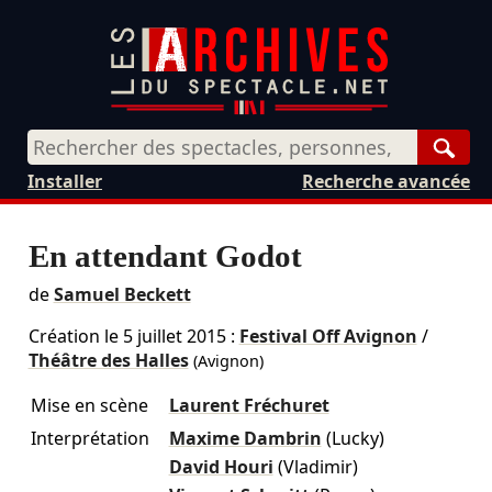
Rech
Installer
Recherche avancée
En attendant Godot
de
Samuel Beckett
Création le
5 juillet 2015
:
Festival Off Avignon
/
Théâtre des Halles
(Avignon)
Mise en scène
Laurent Fréchuret
Interprétation
Maxime Dambrin
(Lucky)
David Houri
(Vladimir)