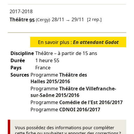
2017-2018
Théâtre 95
28/11
→
29/11
[2 rep.]
(Cergy)
En savoir plus :
En attendant Godot
Discipline
Théâtre – à partir de 15 ans
Durée
1 heure 55
Pays
France
Sources
Programme
Théâtre des
Halles
2015/2016
Programme
Théâtre de Villefranche-
sur-Saône
2015/2016
Programme
Comédie de l'Est
2016/2017
Programme
CDNOI
2016/2017
Vous possédez des informations pour compléter
cette fiche ou souhaitez y apporter des corrections ?