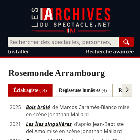
Rech
Installer
Recherche avancée
Rosemonde Arrambourg
Éclairagiste
Régisseuse lumières
Régisseus
(14)
(4)
2025
Bois brûlé
de
Marcos Caramés-Blanco
mise
en scène
Jonathan Mallard
2021
Les Îles singulières
d'après
Jean-Baptiste
del Amo
mise en scène
Jonathan Mallard