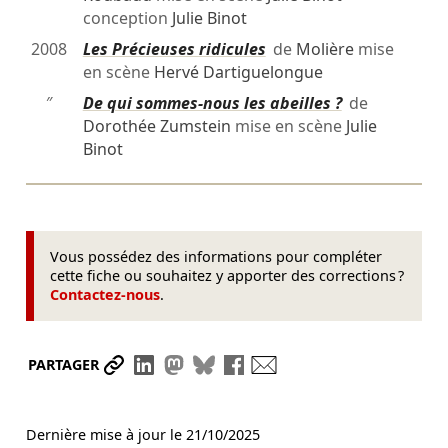
conception
Julie Binot
2008
Les Précieuses ridicules
de
Molière
mise
en scène
Hervé Dartiguelongue
″
De qui sommes-nous les abeilles ?
de
Dorothée Zumstein
mise en scène
Julie
Binot
Vous possédez des informations pour compléter
cette fiche ou souhaitez y apporter des corrections ?
Contactez-nous
.
Partager le lien
Partager sur LinkedIn
Partager sur Mastodon
Partager sur Bluesky
Partager sur Facebook
Envoyer par mail
PARTAGER
Dernière mise à jour le
21/10/2025