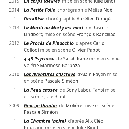
2015
En corps (dé)liés
mise en scène
Julie Binot
2014
La Petite Folie
chorégraphie
Mélisa Noël
″
DarkRise
chorégraphie
Aurélien Dougé
…
2013
Le Mardi où Morty est mort
de
Rasmus
Lindberg
mise en scène
François Rancillac
2012
Le Procès de Pinocchio
d'après
Carlo
Collodi
mise en scène
Olivier Papot
″
4.48 Psychose
de
Sarah Kane
mise en scène
Valérie Marinese-Barboza
2010
Les Aventures d'Octave
d’
Alain Payen
mise
en scène
Pascale Siméon
″
La Peau cassée
de
Sony Labou Tansi
mise
en scène
Julie Binot
2009
George Dandin
de
Molière
mise en scène
Pascale Siméon
″
La Chambre (noire)
d'après
Alix Cléo
Roubaud
mise en scène
Julie Binot