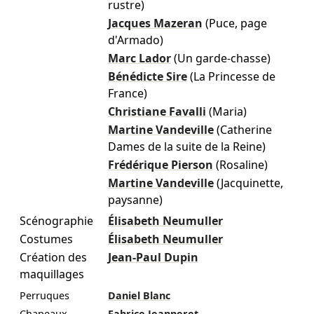
rustre)
Jacques Mazeran
(Puce, page
d'Armado)
Marc Lador
(Un garde-chasse)
Bénédicte Sire
(La Princesse de
France)
Christiane Favalli
(Maria)
Martine Vandeville
(Catherine
Dames de la suite de la Reine)
Frédérique Pierson
(Rosaline)
Martine Vandeville
(Jacquinette,
paysanne)
Scénographie
Élisabeth Neumuller
Costumes
Élisabeth Neumuller
Création des
Jean-Paul Dupin
maquillages
Perruques
Daniel Blanc
Chapeaux
Fabrice Jeanneret