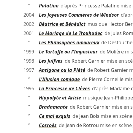
″
Palatine
d'après
Princesse Palatine
mise 
2004
Les Joyeuses Commères de Windsor
d'apr
2002
Béatrice et Bénédict
musique
Hector Ber
2001
Le Mariage de Le Trouhadec
de
Jules Rom
″
Les Philosophes amoureux
de
Destouche
1999
Le Tartuffe ou l'Imposteur
de
Molière
mis
1998
Les Juifves
de
Robert Garnier
mise en sc
1997
Antigone ou la Piété
de
Robert Garnier
m
″
L'Illusion comique
de
Pierre Corneille
mis
1996
La Princesse de Clèves
d'après
Madame de
″
Hippolyte et Aricie
musique
Jean-Philip
″
Bradamante
de
Robert Garnier
mise en 
″
Ce mal exquis
de
Jean Bois
mise en scèn
″
Cosroès
de
Jean de Rotrou
mise en scène