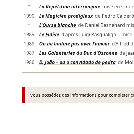
″
La Répétition interrompue
mise en scèn
1990
Le Magicien prodigieux
de
Pedro Calderó
″
L'Ourse blanche
de
Daniel Besnehard
mis
1989
Le Fidèle
d'après
Luigi Pasqualigo
… mise
1988
On ne badine pas avec l'amour
d’
Alfred 
1987
Les Galanteries du Duc d'Ossonne
de
Jea
1986
D. João – ou o convidado de pedra
de
Mol
Vous possédez des informations pour compléter cet