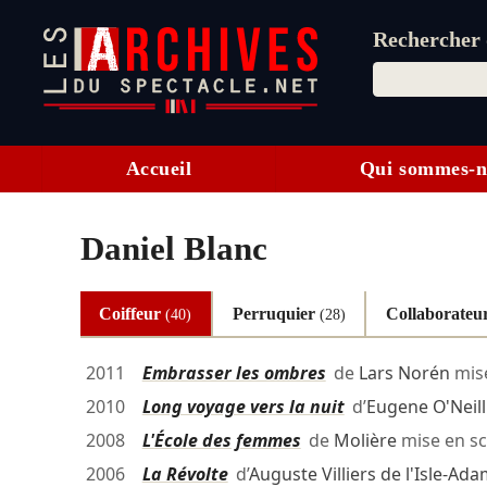
Rechercher d
Accueil
Qui sommes-n
Daniel Blanc
Coiffeur
Perruquier
Collaborateu
(40)
(28)
2011
Embrasser les ombres
de
Lars Norén
mis
2010
Long voyage vers la nuit
d’
Eugene O'Neill
2008
L'École des femmes
de
Molière
mise en s
2006
La Révolte
d’
Auguste Villiers de l'Isle-Ad