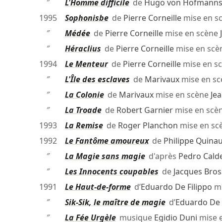
″
L'Homme difficile
de
Hugo von Hofmanns
1995
Sophonisbe
de
Pierre Corneille
mise en s
″
Médée
de
Pierre Corneille
mise en scène
″
Héraclius
de
Pierre Corneille
mise en scè
1994
Le Menteur
de
Pierre Corneille
mise en s
″
L'Île des esclaves
de
Marivaux
mise en s
″
La Colonie
de
Marivaux
mise en scène
Jea
″
La Troade
de
Robert Garnier
mise en scè
1993
La Remise
de
Roger Planchon
mise en sc
1992
Le Fantôme amoureux
de
Philippe Quinau
″
La Magie sans magie
d'après
Pedro Calde
″
Les Innocents coupables
de
Jacques Bros
1991
Le Haut-de-forme
d’
Eduardo De Filippo
mi
″
Sik-Sik, le maître de magie
d’
Eduardo De 
″
La Fée Urgèle
musique
Egidio Duni
mise 