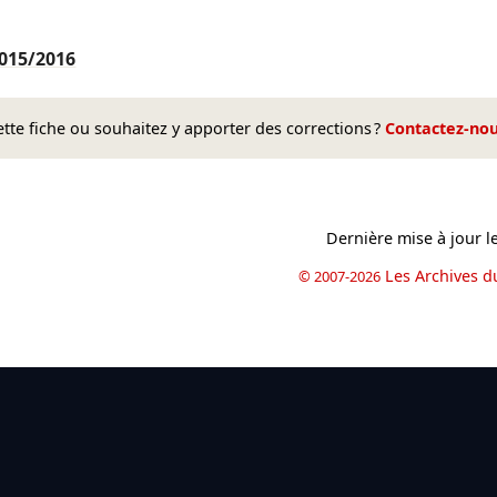
015/2016
te fiche ou souhaitez y apporter des corrections ?
Contactez-no
Dernière mise à jour l
Les Archives d
© 2007-2026
book
il