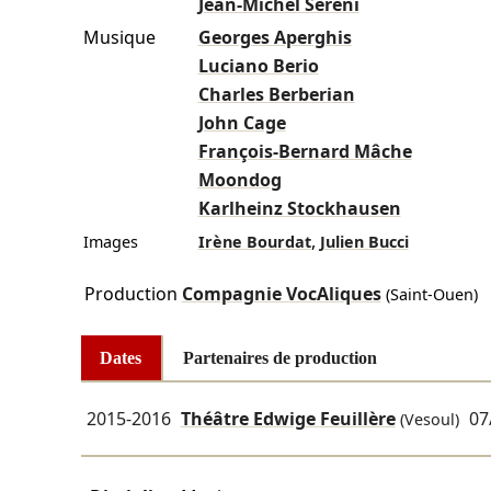
Jean-Michel Sereni
Musique
Georges Aperghis
Luciano Berio
Charles Berberian
John Cage
François-Bernard Mâche
Moondog
Karlheinz Stockhausen
,
Images
Irène Bourdat
Julien Bucci
Production
Compagnie VocAliques
(Saint-Ouen)
Dates
Partenaires de production
2015-2016
Théâtre Edwige Feuillère
07
(Vesoul)