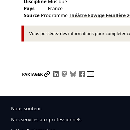
Discipline
Musique
Pays
France
Source
Programme
Théâtre Edwige Feuillère
2
Vous possédez des informations pour compléter cet
Partager le lien
Partager sur LinkedIn
Partager sur Mastodon
Partager sur Bluesky
Partager sur Face
Envoyer par ma
PARTAGER
Nous soutenir
Nos services aux professionnels