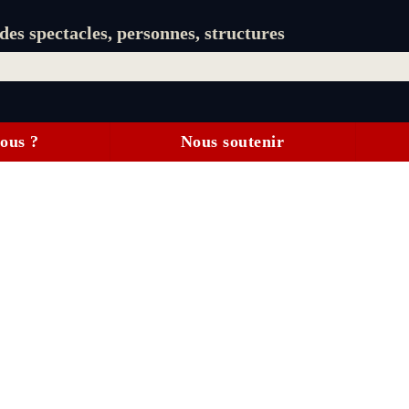
es spectacles, personnes, structures
ous ?
Nous soutenir