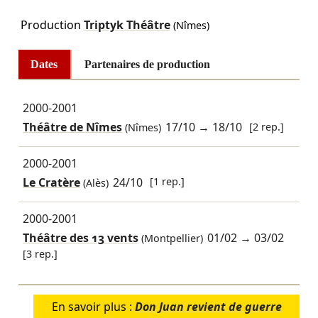
Production
Triptyk Théâtre
(Nîmes)
Dates
Partenaires de production
2000-2001
Théâtre de Nîmes
17/10
→
18/10
[2 rep.]
(Nîmes)
2000-2001
Le Cratère
24/10
[1 rep.]
(Alès)
2000-2001
Théâtre des 13 vents
01/02
→
03/02
(Montpellier)
[3 rep.]
En savoir plus :
Don Juan revient de guerre