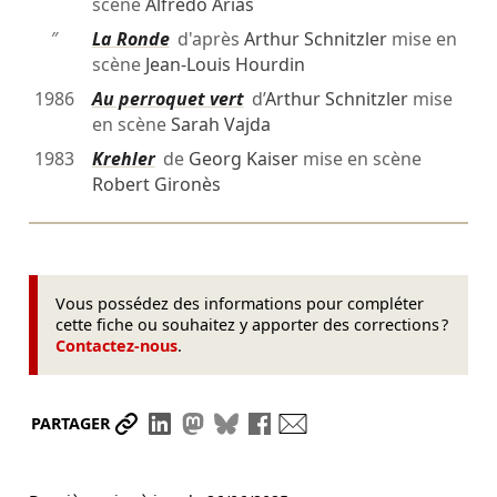
scène
Alfredo Arias
″
La Ronde
d'après
Arthur Schnitzler
mise en
scène
Jean-Louis Hourdin
1986
Au perroquet vert
d’
Arthur Schnitzler
mise
en scène
Sarah Vajda
1983
Krehler
de
Georg Kaiser
mise en scène
Robert Gironès
Vous possédez des informations pour compléter
cette fiche ou souhaitez y apporter des corrections ?
Contactez-nous
.
Partager le lien
Partager sur LinkedIn
Partager sur Mastodon
Partager sur Bluesky
Partager sur Facebook
Envoyer par mail
PARTAGER