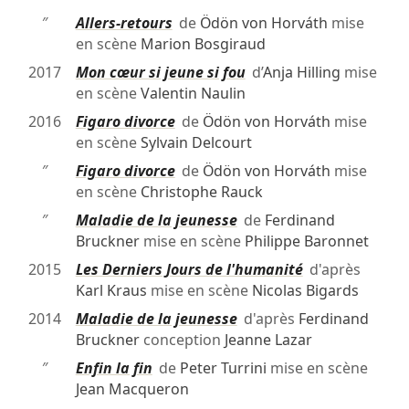
″
Allers-retours
de
Ödön von Horváth
mise
en scène
Marion Bosgiraud
2017
Mon cœur si jeune si fou
d’
Anja Hilling
mise
en scène
Valentin Naulin
2016
Figaro divorce
de
Ödön von Horváth
mise
en scène
Sylvain Delcourt
″
Figaro divorce
de
Ödön von Horváth
mise
en scène
Christophe Rauck
″
Maladie de la jeunesse
de
Ferdinand
Bruckner
mise en scène
Philippe Baronnet
2015
Les Derniers Jours de l'humanité
d'après
Karl Kraus
mise en scène
Nicolas Bigards
2014
Maladie de la jeunesse
d'après
Ferdinand
Bruckner
conception
Jeanne Lazar
″
Enfin la fin
de
Peter Turrini
mise en scène
Jean Macqueron