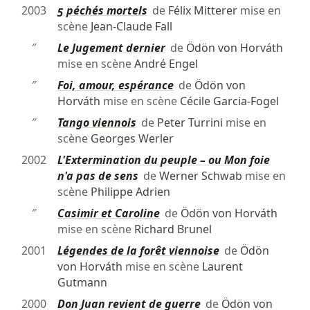
2003
5 péchés mortels
de
Félix Mitterer
mise en
scène
Jean-Claude Fall
″
Le Jugement dernier
de
Ödön von Horváth
mise en scène
André Engel
″
Foi, amour, espérance
de
Ödön von
Horváth
mise en scène
Cécile Garcia-Fogel
″
Tango viennois
de
Peter Turrini
mise en
scène
Georges Werler
2002
L'Extermination du peuple – ou Mon foie
n'a pas de sens
de
Werner Schwab
mise en
scène
Philippe Adrien
″
Casimir et Caroline
de
Ödön von Horváth
mise en scène
Richard Brunel
2001
Légendes de la forêt viennoise
de
Ödön
von Horváth
mise en scène
Laurent
Gutmann
2000
Don Juan revient de guerre
de
Ödön von