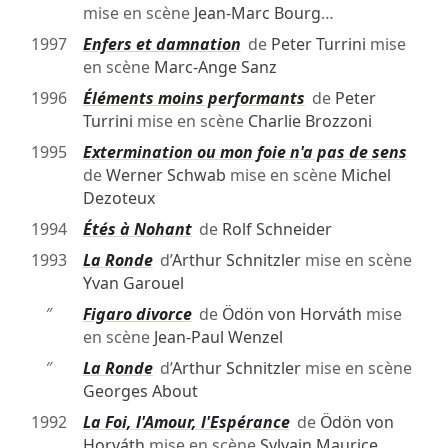
mise en scène
Jean-Marc Bourg
…
1997
Enfers et damnation
de
Peter Turrini
mise
en scène
Marc-Ange Sanz
1996
Éléments moins performants
de
Peter
Turrini
mise en scène
Charlie Brozzoni
1995
Extermination ou mon foie n'a pas de sens
de
Werner Schwab
mise en scène
Michel
Dezoteux
1994
Étés à Nohant
de
Rolf Schneider
1993
La Ronde
d’
Arthur Schnitzler
mise en scène
Yvan Garouel
″
Figaro divorce
de
Ödön von Horváth
mise
en scène
Jean-Paul Wenzel
″
La Ronde
d’
Arthur Schnitzler
mise en scène
Georges About
1992
La Foi, l'Amour, l'Espérance
de
Ödön von
Horváth
mise en scène
Sylvain Maurice