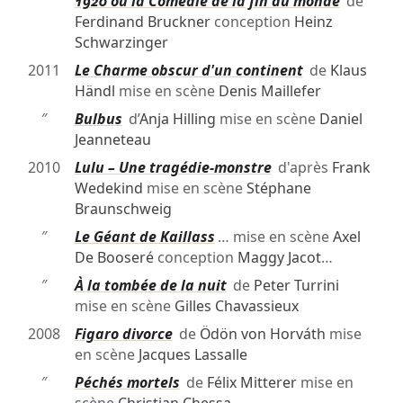
″
1920 ou la Comédie de la fin du monde
de
Ferdinand Bruckner
conception
Heinz
Schwarzinger
2011
Le Charme obscur d'un continent
de
Klaus
Händl
mise en scène
Denis Maillefer
″
Bulbus
d’
Anja Hilling
mise en scène
Daniel
Jeanneteau
2010
Lulu – Une tragédie-monstre
d'après
Frank
Wedekind
mise en scène
Stéphane
Braunschweig
″
Le Géant de Kaillass
… mise en scène
Axel
De Booseré
conception
Maggy Jacot
…
″
À la tombée de la nuit
de
Peter Turrini
mise en scène
Gilles Chavassieux
2008
Figaro divorce
de
Ödön von Horváth
mise
en scène
Jacques Lassalle
″
Péchés mortels
de
Félix Mitterer
mise en