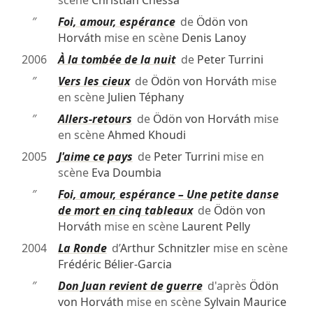
scène
Christian Chessa
″
Foi, amour, espérance
de
Ödön von
Horváth
mise en scène
Denis Lanoy
2006
À la tombée de la nuit
de
Peter Turrini
″
Vers les cieux
de
Ödön von Horváth
mise
en scène
Julien Téphany
″
Allers-retours
de
Ödön von Horváth
mise
en scène
Ahmed Khoudi
2005
J'aime ce pays
de
Peter Turrini
mise en
scène
Eva Doumbia
″
Foi, amour, espérance – Une petite danse
de mort en cinq tableaux
de
Ödön von
Horváth
mise en scène
Laurent Pelly
2004
La Ronde
d’
Arthur Schnitzler
mise en scène
Frédéric Bélier-Garcia
″
Don Juan revient de guerre
d'après
Ödön
von Horváth
mise en scène
Sylvain Maurice