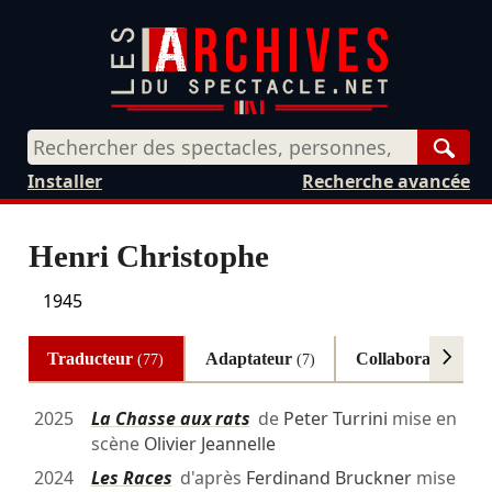
Rech
Installer
Recherche avancée
Henri Christophe
1945
Traducteur
Adaptateur
Collaborateur à l
(77)
(7)
2025
La Chasse aux rats
de
Peter Turrini
mise en
scène
Olivier Jeannelle
2024
Les Races
d'après
Ferdinand Bruckner
mise