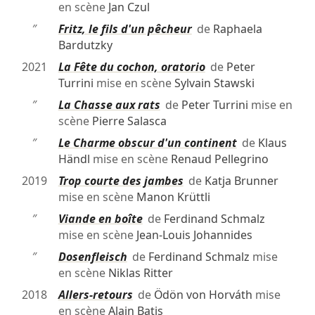
en scène
Jan Czul
″
Fritz, le fils d'un pêcheur
de
Raphaela
Bardutzky
2021
La Fête du cochon, oratorio
de
Peter
Turrini
mise en scène
Sylvain Stawski
″
La Chasse aux rats
de
Peter Turrini
mise en
scène
Pierre Salasca
″
Le Charme obscur d'un continent
de
Klaus
Händl
mise en scène
Renaud Pellegrino
2019
Trop courte des jambes
de
Katja Brunner
mise en scène
Manon Krüttli
″
Viande en boîte
de
Ferdinand Schmalz
mise en scène
Jean-Louis Johannides
″
Dosenfleisch
de
Ferdinand Schmalz
mise
en scène
Niklas Ritter
2018
Allers-retours
de
Ödön von Horváth
mise
en scène
Alain Batis