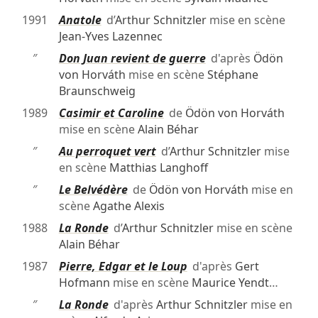
1991
Anatole
d’
Arthur Schnitzler
mise en scène
Jean-Yves Lazennec
″
Don Juan revient de guerre
d'après
Ödön
von Horváth
mise en scène
Stéphane
Braunschweig
1989
Casimir et Caroline
de
Ödön von Horváth
mise en scène
Alain Béhar
″
Au perroquet vert
d’
Arthur Schnitzler
mise
en scène
Matthias Langhoff
″
Le Belvédère
de
Ödön von Horváth
mise en
scène
Agathe Alexis
1988
La Ronde
d’
Arthur Schnitzler
mise en scène
Alain Béhar
1987
Pierre, Edgar et le Loup
d'après
Gert
Hofmann
mise en scène
Maurice Yendt
…
″
La Ronde
d'après
Arthur Schnitzler
mise en