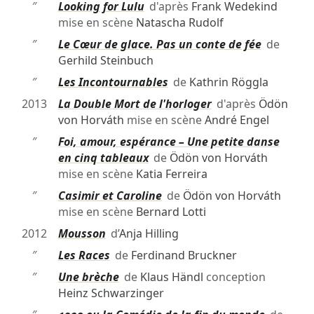
″
Looking for Lulu
d'après
Frank Wedekind
mise en scène
Natascha Rudolf
″
Le Cœur de glace. Pas un conte de fée
de
Gerhild Steinbuch
″
Les Incontournables
de
Kathrin Röggla
2013
La Double Mort de l'horloger
d'après
Ödön
von Horváth
mise en scène
André Engel
″
Foi, amour, espérance – Une petite danse
en cinq tableaux
de
Ödön von Horváth
mise en scène
Katia Ferreira
″
Casimir et Caroline
de
Ödön von Horváth
mise en scène
Bernard Lotti
2012
Mousson
d’
Anja Hilling
″
Les Races
de
Ferdinand Bruckner
″
Une brèche
de
Klaus Händl
conception
Heinz Schwarzinger