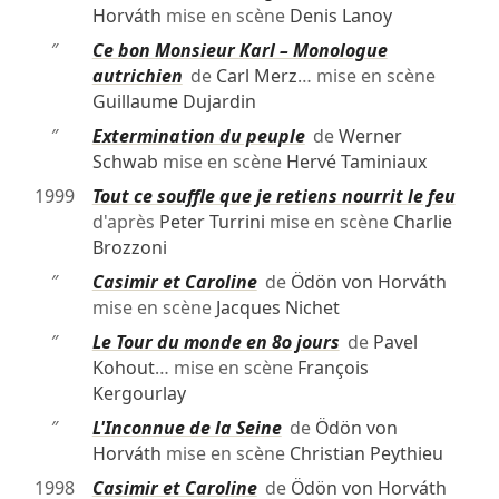
Horváth
mise en scène
Denis Lanoy
″
Ce bon Monsieur Karl – Monologue
autrichien
de
Carl Merz
… mise en scène
Guillaume Dujardin
″
Extermination du peuple
de
Werner
Schwab
mise en scène
Hervé Taminiaux
1999
Tout ce souffle que je retiens nourrit le feu
d'après
Peter Turrini
mise en scène
Charlie
Brozzoni
″
Casimir et Caroline
de
Ödön von Horváth
mise en scène
Jacques Nichet
″
Le Tour du monde en 80 jours
de
Pavel
Kohout
… mise en scène
François
Kergourlay
″
L'Inconnue de la Seine
de
Ödön von
Horváth
mise en scène
Christian Peythieu
1998
Casimir et Caroline
de
Ödön von Horváth