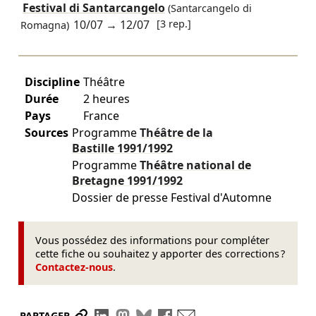
Festival di Santarcangelo
(Santarcangelo di
10/07
→
12/07
[3 rep.]
Romagna)
Discipline
Théâtre
Durée
2 heures
Pays
France
Sources
Programme
Théâtre de la
Bastille
1991/1992
Programme
Théâtre national de
Bretagne
1991/1992
Dossier de presse Festival d'Automne
Vous possédez des informations pour compléter
cette fiche ou souhaitez y apporter des corrections ?
Contactez-nous
.
Partager le lien
Partager sur LinkedIn
Partager sur Mastodon
Partager sur Bluesky
Partager sur Facebook
Envoyer par mail
PARTAGER