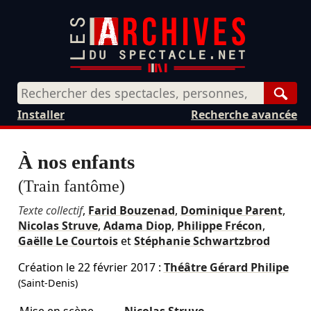
Rech
Installer
Recherche avancée
À nos enfants
(Train fantôme)
Texte collectif
,
Farid Bouzenad
,
Dominique Parent
,
Nicolas Struve
,
Adama Diop
,
Philippe Frécon
,
Gaëlle Le Courtois
et
Stéphanie Schwartzbrod
Création le
22 février 2017
:
Théâtre Gérard Philipe
(Saint-Denis)