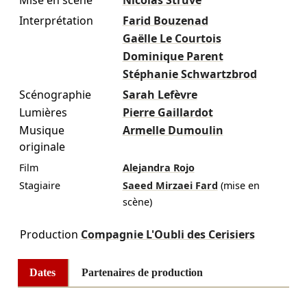
Mise en scène
Nicolas Struve
Interprétation
Farid Bouzenad
Gaëlle Le Courtois
Dominique Parent
Stéphanie Schwartzbrod
Scénographie
Sarah Lefèvre
Lumières
Pierre Gaillardot
Musique
Armelle Dumoulin
originale
Film
Alejandra Rojo
Stagiaire
Saeed Mirzaei Fard
(mise en
scène)
Production
Compagnie L'Oubli des Cerisiers
Dates
Partenaires de production