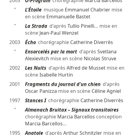
2005
O-Program
chorégraphie
Marcia Barcellos
″
L'Étoile
musique
Emmanuel Chabrier
mise
en scène
Emmanuelle Bastet
″
La Strada
d'après
Tullio Pinelli
… mise en
scène
Jean-Paul Wenzel
2003
Écho
chorégraphie
Catherine Diverrès
″
Ensorcelés par la mort
d'après
Svetlana
Alexievitch
mise en scène
Nicolas Struve
2002
Les Nuits
d'après
Alfred de Musset
mise en
scène
Isabelle Hurtin
2001
Fragments du journal d'un chien
d'après
Oscar Panizza
mise en scène
Céline Agniel
1997
Stances I
chorégraphie
Catherine Diverrès
″
Almanach Bruitax – Signaux transitoires
chorégraphie
Marcia Barcellos
conception
Marcia Barcellos
…
1995
Anatole
d'après
Arthur Schnitzler
mise en