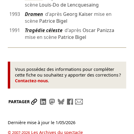
scène
Louis-Do de Lencquesaing
1993
Dramen
d'après
Georg Kaiser
mise en
scène
Patrice Bigel
1991
Tragédie céleste
d'après
Oscar Panizza
mise en scène
Patrice Bigel
Vous possédez des informations pour compléter
cette fiche ou souhaitez y apporter des corrections ?
Contactez-nous
.
Partager le lien
Partager sur LinkedIn
Partager sur Mastodon
Partager sur Bluesky
Partager sur Facebook
Envoyer par mail
PARTAGER
Dernière mise à jour le
1/05/2026
Les Archives du spectacle
© 2007-2026