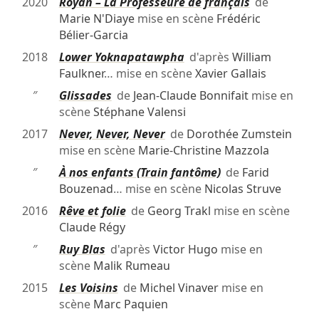
2020
Royan – La Professeure de français
de
Marie N'Diaye
mise en scène
Frédéric
Bélier-Garcia
2018
Lower Yoknapatawpha
d'après
William
Faulkner
… mise en scène
Xavier Gallais
″
Glissades
de
Jean-Claude Bonnifait
mise en
scène
Stéphane Valensi
2017
Never, Never, Never
de
Dorothée Zumstein
mise en scène
Marie-Christine Mazzola
″
À nos enfants (Train fantôme)
de
Farid
Bouzenad
… mise en scène
Nicolas Struve
2016
Rêve et folie
de
Georg Trakl
mise en scène
Claude Régy
″
Ruy Blas
d'après
Victor Hugo
mise en
scène
Malik Rumeau
2015
Les Voisins
de
Michel Vinaver
mise en
scène
Marc Paquien