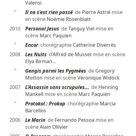
Valensi
″
Il ne s'est rien passé
de
Pierre Astrié
mise
en scène
Noémie Rosenblatt
2010
Personal Jesus
de
Tanguy Viel
mise en
scène
Marc Paquien
″
Encor
chorégraphie
Catherine Diverrès
2008
Les Nuits
d’
Alfred de Musset
mise en scène
Elya Birman
…
″
Gengis parmi les Pygmées
de
Gregory
Motton
mise en scène
Véronique Widock
2007
L'Assassin sans scrupules...
de
Henning
Mankell
mise en scène
Marc Paquien
″
Protokol : Prokop
chorégraphie
Marcia
Barcellos
2006
Le Marin
de
Fernando Pessoa
mise en
scène
Alain Ollivier