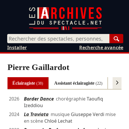
Rech
Installer
Recherche avancée
Pierre Gaillardot
Éclairagiste
Assistant éclairagiste
Régisse
(38)
(22)
2026
Border Dance
chorégraphie
Taoufiq
Izeddiou
2024
La Traviata
musique
Giuseppe Verdi
mise
en scène
Chloé Lechat