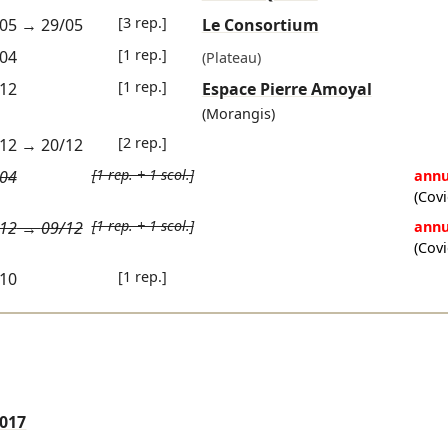
[3 rep.]
05
→
29/05
Le Consortium
[1 rep.]
04
(Plateau)
[1 rep.]
12
Espace Pierre Amoyal
(Morangis)
[2 rep.]
12
→
20/12
[1 rep. + 1 scol.]
04
annu
(Covi
[1 rep. + 1 scol.]
12
→
09/12
annu
(Covi
[1 rep.]
10
2017