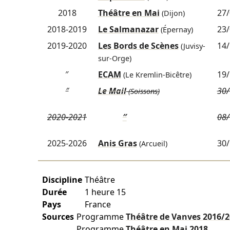
2018
Théâtre en Mai
27/
(Dijon)
2018-2019
Le Salmanazar
23/
(Épernay)
2019-2020
Les Bords de Scènes
14/
(Juvisy-
sur-Orge)
″
ECAM
19/
(Le Kremlin-Bicêtre)
″
Le Mail
30/
(Soissons)
2020-2021
″
08/
2025-2026
Anis Gras
30/
(Arcueil)
Discipline
Théâtre
Durée
1 heure 15
Pays
France
Sources
Programme
Théâtre de Vanves
2016/
Programme
Théâtre en Mai
2018