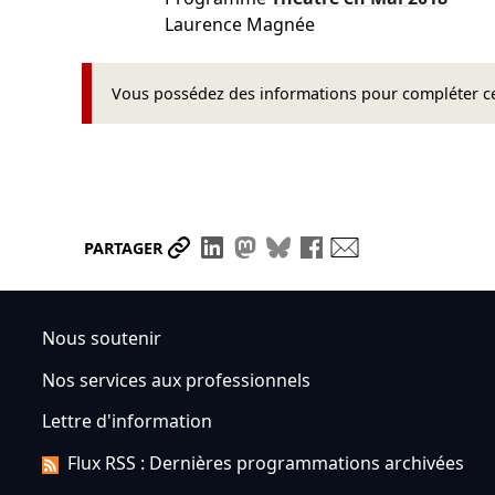
Laurence Magnée
Vous possédez des informations pour compléter cet
Partager le lien
Partager sur LinkedIn
Partager sur Mastodon
Partager sur Bluesky
Partager sur Face
Envoyer par ma
PARTAGER
Nous soutenir
Nos services aux professionnels
Lettre d'information
Flux RSS : Dernières programmations archivées