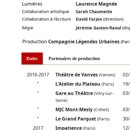
Lumières
Laurence Magnée
Collaboration artistique
Sarah Chaumette
Collaboration à l'écriture
David Farjon
(direction)
Régie
Jérémie Gaston-Raoul
(dis
Production
Compagnie Légendes Urbaines
(Pari
Dates
Partenaires de production
2016-2017
Théâtre de Vanves
02/
(Vanves)
″
L'Atelier du Plateau
19/
(Paris)
″
Gare au Théâtre
03/
(Vitry-sur-
Seine)
″
MJC Mont-Mesly
03/
(Créteil)
″
Le Grand Parquet
30/
(Paris)
2017
Impatience
12/
(Paris)