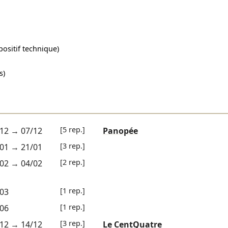
positif technique)
s)
[5 rep.]
12
→
07/12
Panopée
[3 rep.]
01
→
21/01
[2 rep.]
02
→
04/02
[1 rep.]
03
[1 rep.]
06
[3 rep.]
12
→
14/12
Le CentQuatre