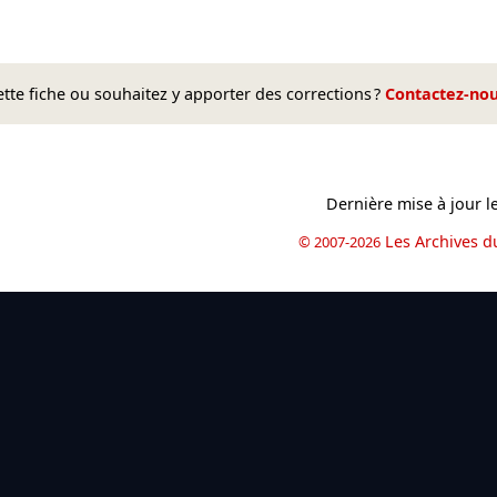
te fiche ou souhaitez y apporter des corrections ?
Contactez-no
Dernière mise à jour l
Les Archives d
© 2007-2026
book
il