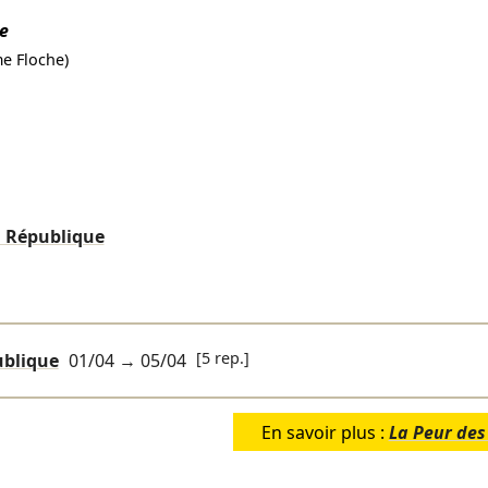
e
e Floche)
a République
[5 rep.]
ublique
01/04
→
05/04
En savoir plus :
La Peur des