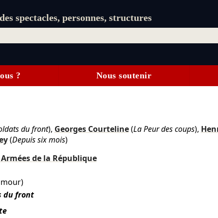
es spectacles, personnes, structures
ous ?
Nous soutenir
ldats du front
),
Georges Courteline
(
La Peur des coups
),
Henr
ey
(
Depuis six mois
)
 Armées de la République
'amour)
 du front
te