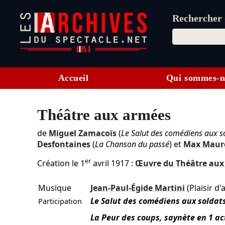
Rechercher d
Accueil
Qui sommes-n
Théâtre aux armées
de
Miguel Zamacoïs
(
Le Salut des comédiens aux so
Desfontaines
(
La Chanson du passé
) et
Max Maur
er
Création le
1
avril 1917
:
Œuvre du Théâtre aux
Musique
Jean-Paul-Égide Martini
(Plaisir d
Le Salut des comédiens aux soldats
Participation
La Peur des coups, saynète en 1 ac