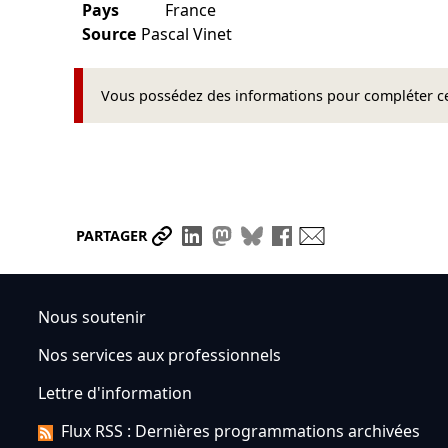
Pays
France
Source
Pascal Vinet
Vous possédez des informations pour compléter cet
Partager le lien
Partager sur LinkedIn
Partager sur Mastodon
Partager sur Bluesky
Partager sur Face
Envoyer par ma
PARTAGER
Nous soutenir
Nos services aux professionnels
Lettre d'information
Flux RSS : Dernières programmations archivées