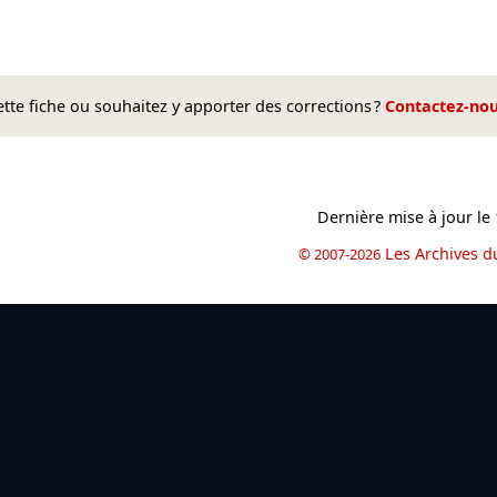
te fiche ou souhaitez y apporter des corrections ?
Contactez-no
Dernière mise à jour le
Les Archives d
© 2007-2026
book
il