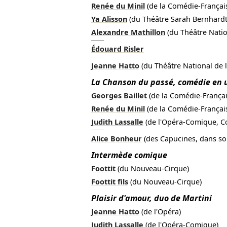
Renée du Minil
(de la Comédie-Françai
Ya Alisson
(du Théâtre Sarah Bernhardt,
Alexandre Mathillon
(du Théâtre Natio
Édouard Risler
Jeanne Hatto
(du Théâtre National de 
La Chanson du passé, comédie en 
Georges Baillet
(de la Comédie-França
Renée du Minil
(de la Comédie-Françai
Judith Lassalle
(de l'Opéra-Comique, Co
Alice Bonheur
(des Capucines, dans so
Intermède comique
Foottit
(du Nouveau-Cirque)
Foottit fils
(du Nouveau-Cirque)
Plaisir d'amour, duo de Martini
Jeanne Hatto
(de l'Opéra)
Judith Lassalle
(de l'Opéra-Comique)