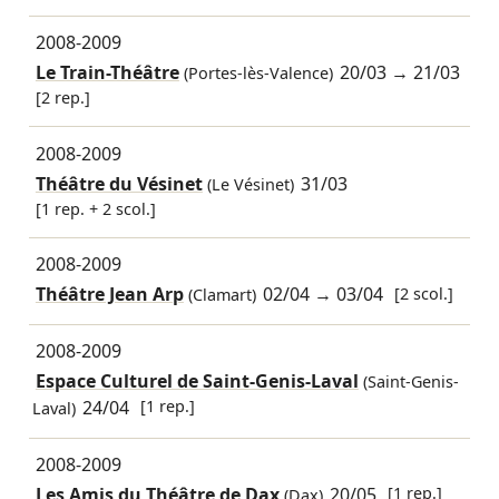
2008-2009
Le Train-Théâtre
20/03
→
21/03
(Portes-lès-Valence)
[2 rep.]
2008-2009
Théâtre du Vésinet
31/03
(Le Vésinet)
[1 rep. + 2 scol.]
2008-2009
Théâtre Jean Arp
02/04
→
03/04
[2 scol.]
(Clamart)
2008-2009
Espace Culturel de Saint-Genis-Laval
(Saint-Genis-
24/04
[1 rep.]
Laval)
2008-2009
Les Amis du Théâtre de Dax
20/05
[1 rep.]
(Dax)