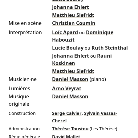
Johanna Ehlert
Matthieu Siefridt
Mise en scène
Christian Coumin
Interprétation
Loïc Apard
Dominique
ou
Habouzit
Lucie Boulay
Ruth Steinthal
ou
Johanna Ehlert
Rauni
ou
Koskinen
Matthieu Siefridt
Musicien·ne
Daniel Masson
(piano)
Lumières
Arno Veyrat
Musique
Daniel Masson
originale
,
Construction
Serge Calvier
Sylvain Vassas-
Cherel
Administration
Thérèse Toustou
(Les Thérèse)
Régie générale
David Mallet