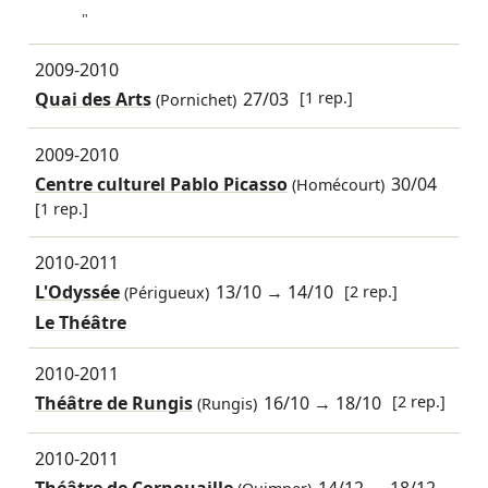
"
2009-2010
Quai des Arts
27/03
[1 rep.]
(Pornichet)
2009-2010
Centre culturel Pablo Picasso
30/04
(Homécourt)
[1 rep.]
2010-2011
L'Odyssée
13/10
→
14/10
[2 rep.]
(Périgueux)
Le Théâtre
2010-2011
Théâtre de Rungis
16/10
→
18/10
[2 rep.]
(Rungis)
2010-2011
Théâtre de Cornouaille
14/12
→
18/12