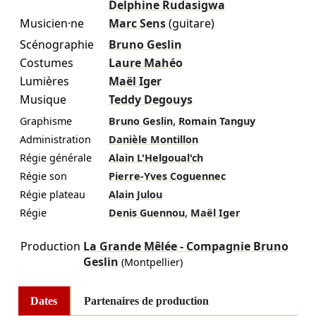
Delphine Rudasigwa
Musicien·ne
Marc Sens
(guitare)
Scénographie
Bruno Geslin
Costumes
Laure Mahéo
Lumières
Maël Iger
Musique
Teddy Degouys
,
Graphisme
Bruno Geslin
Romain Tanguy
Administration
Danièle Montillon
Régie générale
Alain L'Helgoual'ch
Régie son
Pierre-Yves Coguennec
Régie plateau
Alain Julou
,
Régie
Denis Guennou
Maël Iger
Production
La Grande Mêlée - Compagnie Bruno
Geslin
(Montpellier)
Dates
Partenaires de production