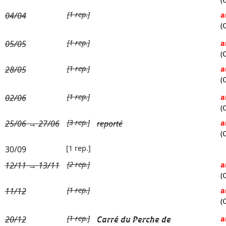
[1 rep.]
04/04
a
(
[1 rep.]
05/05
a
(
[1 rep.]
28/05
a
(
[1 rep.]
02/06
a
(
[3 rep.]
25/06
→
27/06
reporté
a
(
[1 rep.]
30/09
[2 rep.]
12/11
→
13/11
a
(
[1 rep.]
11/12
a
(
[1 rep.]
20/12
Carré du Perche de
a