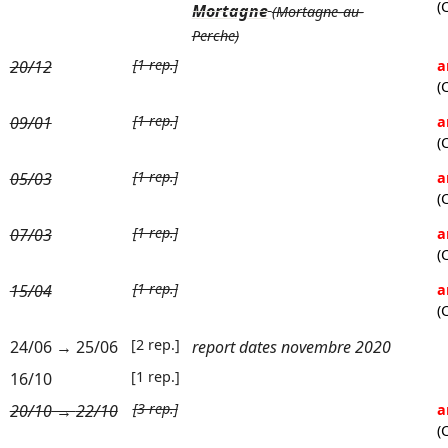
(
Mortagne
(Mortagne-au-
Perche)
[1 rep.]
20/12
a
(
[1 rep.]
09/01
a
(
[1 rep.]
05/03
a
(
[1 rep.]
07/03
a
(
[1 rep.]
15/04
a
(
[2 rep.]
24/06
→
25/06
report dates novembre 2020
[1 rep.]
16/10
[3 rep.]
20/10
→
22/10
a
(