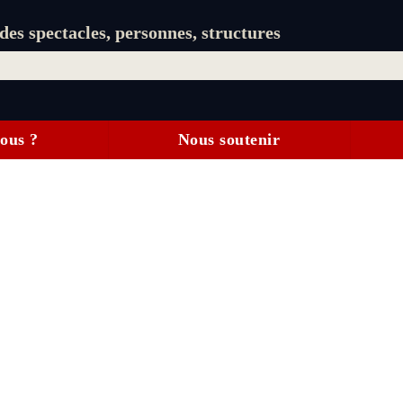
es spectacles, personnes, structures
ous ?
Nous soutenir