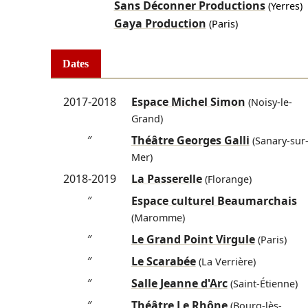
Sans Déconner Productions
(Yerres)
Gaya Production
(Paris)
Dates
2017-2018
Espace Michel Simon
(Noisy-le-
Grand)
″
Théâtre Georges Galli
(Sanary-sur
Mer)
2018-2019
La Passerelle
(Florange)
″
Espace culturel Beaumarchais
(Maromme)
″
Le Grand Point Virgule
(Paris)
″
Le Scarabée
(La Verrière)
″
Salle Jeanne d'Arc
(Saint-Étienne)
″
Théâtre Le Rhône
(Bourg-lès-