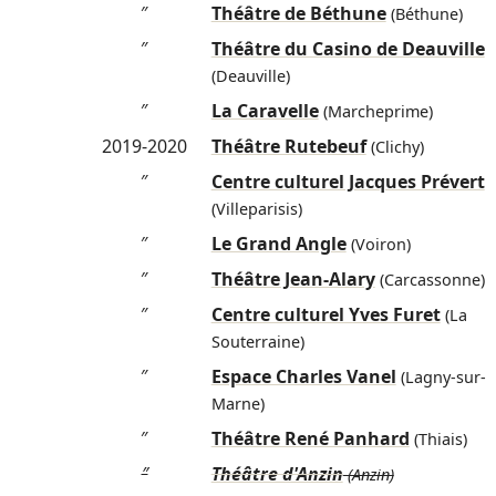
″
Théâtre de Béthune
(Béthune)
″
Théâtre du Casino de Deauville
(Deauville)
″
La Caravelle
(Marcheprime)
2019-2020
Théâtre Rutebeuf
(Clichy)
″
Centre culturel Jacques Prévert
(Villeparisis)
″
Le Grand Angle
(Voiron)
″
Théâtre Jean-Alary
(Carcassonne)
″
Centre culturel Yves Furet
(La
Souterraine)
″
Espace Charles Vanel
(Lagny-sur-
Marne)
″
Théâtre René Panhard
(Thiais)
″
Théâtre d'Anzin
(Anzin)