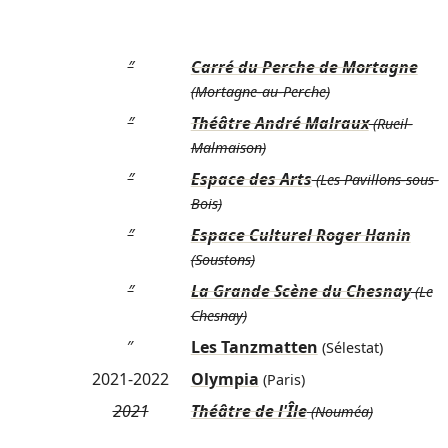
″
Carré du Perche de Mortagne
(Mortagne-au-Perche)
″
Théâtre André Malraux
(Rueil-
Malmaison)
″
Espace des Arts
(Les Pavillons-sous-
Bois)
″
Espace Culturel Roger Hanin
(Soustons)
″
La Grande Scène du Chesnay
(Le
Chesnay)
″
Les Tanzmatten
(Sélestat)
2021-2022
Olympia
(Paris)
2021
Théâtre de l'Île
(Nouméa)