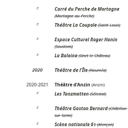
″
Carré du Perche de Mortagne
(Mortagne-au-Perche)
″
Théâtre La Coupole
(Saint-Louis)
″
Espace Culturel Roger Hanin
(Soustons)
″
La Baleine
(Onet-le-Château)
2020
Théâtre de l'Île
(Nouméa)
2020-2021
Théâtre d'Anzin
(Anzin)
″
Les Tanzmatten
(Sélestat)
″
Théâtre Gaston Bernard
(Châtillon-
sur-Seine)
″
Scène nationale 61
(Alençon)