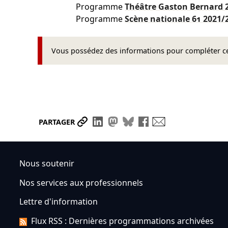
Programme
Théâtre Gaston Bernard
Programme
Scène nationale 61
2021/
Vous possédez des informations pour compléter cet
Partager le lien
Partager sur LinkedIn
Partager sur Mastodon
Partager sur Bluesky
Partager sur Face
Envoyer par ma
PARTAGER
Nous soutenir
Nos services aux professionnels
Lettre d'information
Flux RSS : Dernières programmations archivées