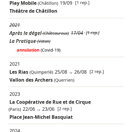
Play Mobile
19/09
[1 rep.]
(Châtillon)
Théâtre de Châtillon
2021
Après le dégel
17/04
[1 rep.]
(Châteauroux)
La Pratique
(Vatan)
annulation
(Covid-19)
2021
Les Rias
25/08
→
26/08
[2 rep.]
(Quimperlé)
Vallon des Archers
(Querrien)
2023
La Coopérative de Rue et de Cirque
22/06
→
23/06
[2 rep.]
(Paris)
Place Jean-Michel Basquiat
2024