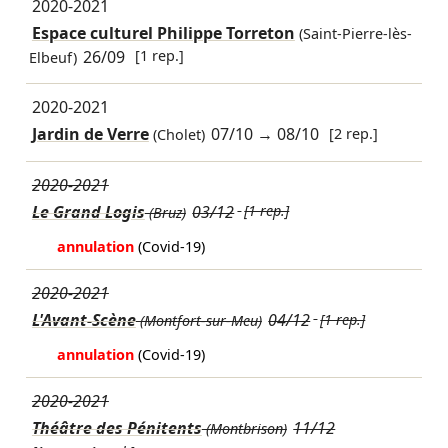
2020-2021
Espace culturel Philippe Torreton
(Saint-Pierre-lès-
26/09
[1 rep.]
Elbeuf)
2020-2021
Jardin de Verre
07/10
→
08/10
[2 rep.]
(Cholet)
2020-2021
Le Grand Logis
03/12
[1 rep.]
(Bruz)
annulation
(Covid-19)
2020-2021
L'Avant-Scène
04/12
[1 rep.]
(Montfort-sur-Meu)
annulation
(Covid-19)
2020-2021
Théâtre des Pénitents
11/12
(Montbrison)