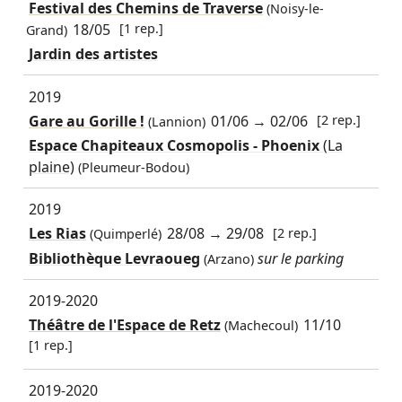
Festival des Chemins de Traverse
(Noisy-le-
18/05
[1 rep.]
Grand)
Jardin des artistes
2019
Gare au Gorille !
01/06
→
02/06
[2 rep.]
(Lannion)
Espace Chapiteaux Cosmopolis - Phoenix
(La
plaine)
(Pleumeur-Bodou)
2019
Les Rias
28/08
→
29/08
[2 rep.]
(Quimperlé)
Bibliothèque Levraoueg
sur le parking
(Arzano)
2019-2020
Théâtre de l'Espace de Retz
11/10
(Machecoul)
[1 rep.]
2019-2020