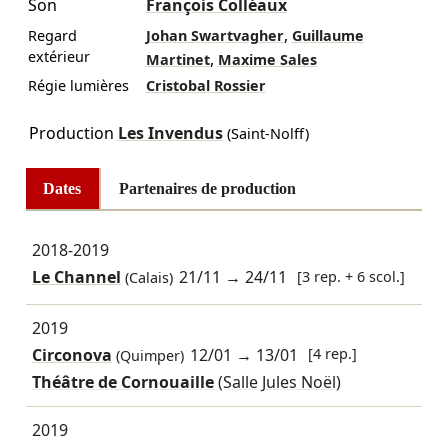
Son
François Colléaux
,
Regard
Johan Swartvagher
Guillaume
extérieur
,
Martinet
Maxime Sales
Régie lumières
Cristobal Rossier
Production
Les Invendus
(Saint-Nolff)
Dates
Partenaires de production
2018-2019
Le Channel
21/11
→
24/11
[3 rep. + 6 scol.]
(Calais)
2019
Circonova
12/01
→
13/01
[4 rep.]
(Quimper)
Théâtre de Cornouaille
(Salle Jules Noël)
2019