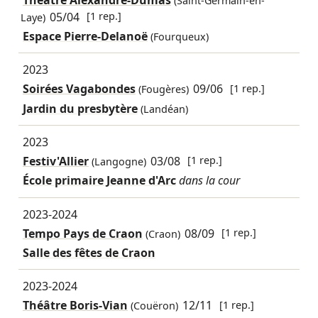
(Saint-Germain-en-
05/04
[1 rep.]
Laye)
Espace Pierre-Delanoë
(Fourqueux)
2023
Soirées Vagabondes
09/06
[1 rep.]
(Fougères)
Jardin du presbytère
(Landéan)
2023
Festiv'Allier
03/08
[1 rep.]
(Langogne)
École primaire Jeanne d'Arc
dans la cour
2023-2024
Tempo Pays de Craon
08/09
[1 rep.]
(Craon)
Salle des fêtes de Craon
2023-2024
Théâtre Boris-Vian
12/11
[1 rep.]
(Couëron)