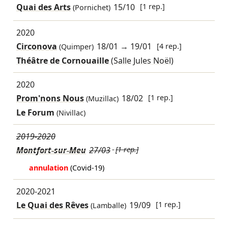
Quai des Arts
15/10
[1 rep.]
(Pornichet)
2020
Circonova
18/01
→
19/01
[4 rep.]
(Quimper)
Théâtre de Cornouaille
(Salle Jules Noël)
2020
Prom'nons Nous
18/02
[1 rep.]
(Muzillac)
Le Forum
(Nivillac)
2019-2020
Montfort-sur-Meu
27/03
[1 rep.]
annulation
(Covid-19)
2020-2021
Le Quai des Rêves
19/09
[1 rep.]
(Lamballe)