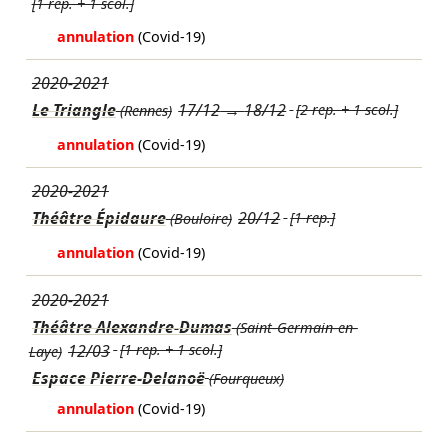
[1 rep. + 1 scol.]
annulation
(Covid-19)
2020-2021
Le Triangle
17/12
→
18/12
[2 rep. + 1 scol.]
(Rennes)
annulation
(Covid-19)
2020-2021
Théâtre Épidaure
20/12
[1 rep.]
(Bouloire)
annulation
(Covid-19)
2020-2021
Théâtre Alexandre-Dumas
(Saint-Germain-en-
12/03
[1 rep. + 1 scol.]
Laye)
Espace Pierre-Delanoë
(Fourqueux)
annulation
(Covid-19)