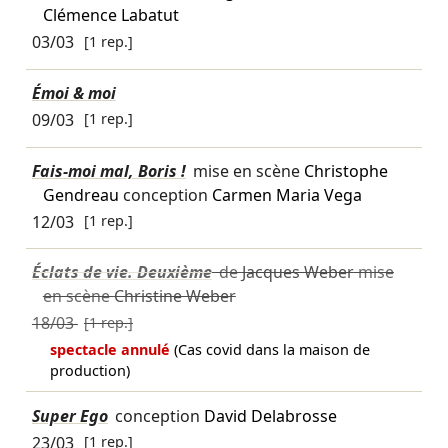
Clémence Labatut
03/03
[1 rep.]
Émoi & moi
09/03
[1 rep.]
Fais-moi mal, Boris !
mise en scène
Christophe
Gendreau
conception
Carmen Maria Vega
12/03
[1 rep.]
Éclats de vie. Deuxième
de
Jacques Weber
mise
en scène
Christine Weber
18/03
[1 rep.]
spectacle annulé
(Cas covid dans la maison de
production)
Super Ego
conception
David Delabrosse
23/03
[1 rep.]