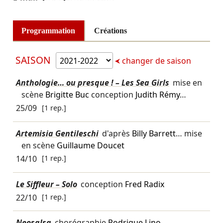
Programmation
Créations
SAISON
changer de saison
Anthologie… ou presque ! – Les Sea Girls
mise en
scène
Brigitte Buc
conception
Judith Rémy
…
25/09
[1 rep.]
Artemisia Gentileschi
d'après
Billy Barrett
… mise
en scène
Guillaume Doucet
14/10
[1 rep.]
Le Siffleur – Solo
conception
Fred Radix
22/10
[1 rep.]
Neosalsa
chorégraphie
Rodrigue Lino