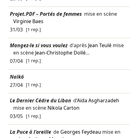
Projet.PDF – Portés de femmes
mise en scène
Virginie Baes
31/03
[1 rep.]
Mangez-le si vous voulez
d'après
Jean Teulé
mise
en scène
Jean-Christophe Dollé
…
07/04
[1 rep.]
Naïkö
27/04
[1 rep.]
Le Dernier Cèdre du Liban
d’
Aïda Asgharzadeh
mise en scène
Nikola Carton
03/05
[1 rep.]
La Puce à l'oreille
de
Georges Feydeau
mise en