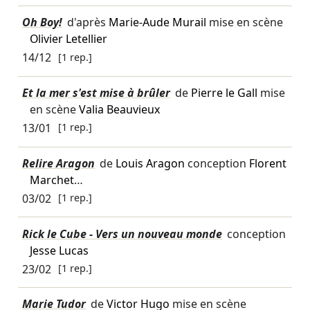
Oh Boy!
d'après
Marie-Aude Murail
mise en scène
Olivier Letellier
14/12
[1 rep.]
Et la mer s'est mise à brûler
de
Pierre le Gall
mise
en scène
Valia Beauvieux
13/01
[1 rep.]
Relire Aragon
de
Louis Aragon
conception
Florent
Marchet
…
03/02
[1 rep.]
Rick le Cube - Vers un nouveau monde
conception
Jesse Lucas
23/02
[1 rep.]
Marie Tudor
de
Victor Hugo
mise en scène