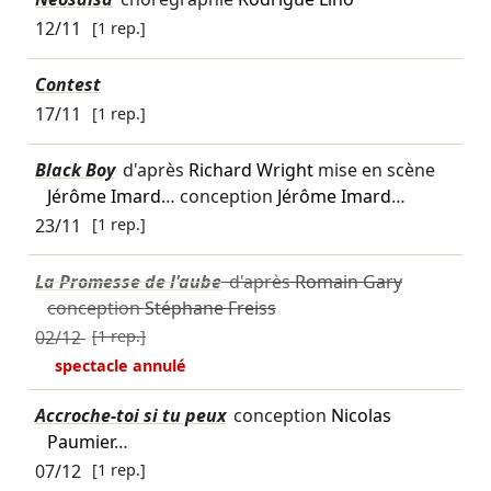
12/11
[1 rep.]
Contest
17/11
[1 rep.]
Black Boy
d'après
Richard Wright
mise en scène
Jérôme Imard
… conception
Jérôme Imard
…
23/11
[1 rep.]
La Promesse de l'aube
d'après
Romain Gary
conception
Stéphane Freiss
02/12
[1 rep.]
spectacle annulé
Accroche-toi si tu peux
conception
Nicolas
Paumier
…
07/12
[1 rep.]