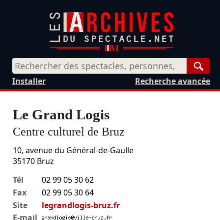
Rech
Installer
Recherche avancée
Le Grand Logis
Centre culturel de Bruz
10, avenue du Général-de-Gaulle
35170
Bruz
Tél
02 99 05 30 62
Fax
02 99 05 30 64
Site
legrandlogis-bruz.fr
E-mail