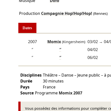
Musique
Dofo
Production
Compagnie Hop!Hop!Hop!
(Rennes)
Dates
2007
Momix
03/02
→
04/
(Kingersheim)
″
″
04/02
″
″
06/02
Disciplines
Théâtre – Danse – Jeune public – à pa
Durée
30 minutes
Pays
France
Source
Programme
Momix
2007
Vous possédez des informations pour compléter cet