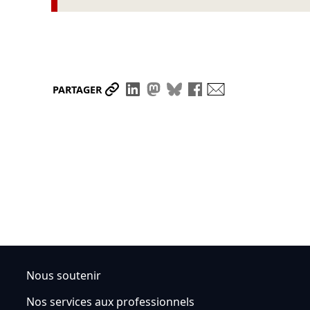
Partager le lien
Partager sur LinkedIn
Partager sur Mastodon
Partager sur Bluesky
Partager sur Face
Envoyer par ma
PARTAGER
Nous soutenir
Nos services aux professionnels