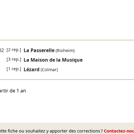
[2 rep.]
02
La Passerelle
(Rixheim)
[3 rep.]
La Maison de la Musique
[1 rep.]
Lézard
(Colmar)
rtir de 1 an
te fiche ou souhaitez y apporter des corrections ?
Contactez-no