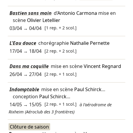
Bastien sans main
d’
Antonio Carmona
mise en
scène
Olivier Letellier
03/04
→
04/04
[1 rep. + 2 scol.]
L'Eau douce
chorégraphie
Nathalie Pernette
17/04
→
18/04
[2 rep. + 2 scol.]
Dans ma coquille
mise en scène
Vincent Regnard
26/04
→
27/04
[2 rep. + 1 scol.]
Indomptable
mise en scène
Paul Schirck
…
conception
Paul Schirck
…
14/05
→
15/05
[2 rep. + 1 scol.]
à l'aérodrome de
Rixheim (Aéroclub des 3 frontières)
Clôture de saison