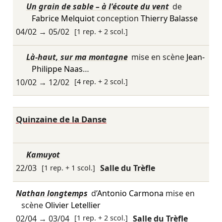
Un grain de sable – à l'écoute du vent
de
Fabrice Melquiot
conception
Thierry Balasse
04/02
→
05/02
[1 rep. + 2 scol.]
Là-haut, sur ma montagne
mise en scène
Jean-
Philippe Naas
…
10/02
→
12/02
[4 rep. + 2 scol.]
Quinzaine de la Danse
Kamuyot
22/03
[1 rep. + 1 scol.]
Salle du Trèfle
Nathan longtemps
d’
Antonio Carmona
mise en
scène
Olivier Letellier
02/04
→
03/04
[1 rep. + 2 scol.]
Salle du Trèfle