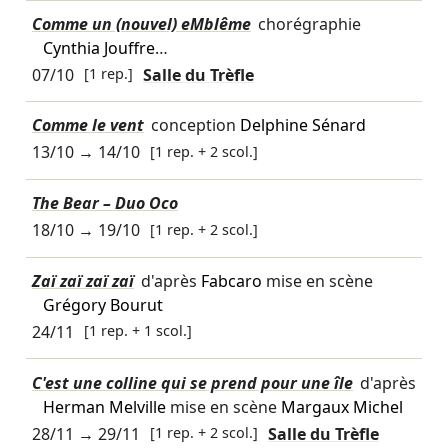
Comme un (nouvel) eMblême
chorégraphie
Cynthia Jouffre
…
07/10
[1 rep.]
Salle du Trèfle
Comme le vent
conception
Delphine Sénard
13/10
→
14/10
[1 rep. + 2 scol.]
The Bear – Duo Oco
18/10
→
19/10
[1 rep. + 2 scol.]
Zaï zaï zaï zaï
d'après
Fabcaro
mise en scène
Grégory Bourut
24/11
[1 rep. + 1 scol.]
C'est une colline qui se prend pour une île
d'après
Herman Melville
mise en scène
Margaux Michel
28/11
→
29/11
[1 rep. + 2 scol.]
Salle du Trèfle