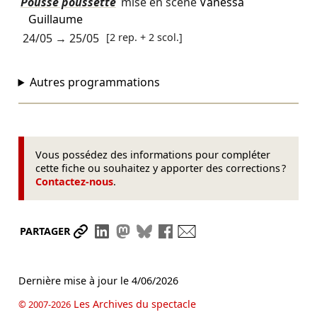
Pousse poussette
mise en scène
Vanessa
Guillaume
24/05
→
25/05
[2 rep. + 2 scol.]
Autres programmations
Vous possédez des informations pour compléter
cette fiche ou souhaitez y apporter des corrections ?
Contactez-nous
.
Partager le lien
Partager sur LinkedIn
Partager sur Mastodon
Partager sur Bluesky
Partager sur Facebook
Envoyer par mail
PARTAGER
Dernière mise à jour le
4/06/2026
Les Archives du spectacle
© 2007-2026