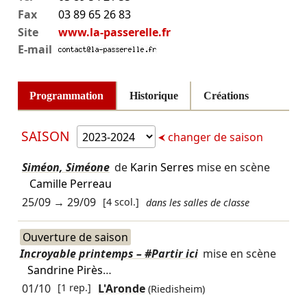
Fax
03 89 65 26 83
Site
www.la-passerelle.fr
E-mail
Programmation
Historique
Créations
SAISON
changer de saison
Siméon, Siméone
de
Karin Serres
mise en scène
Camille Perreau
25/09
→
29/09
[4 scol.]
dans les salles de classe
Ouverture de saison
Incroyable printemps – #Partir ici
mise en scène
Sandrine Pirès
…
01/10
[1 rep.]
L'Aronde
(Riedisheim)