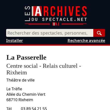
Rech
Installer
Recherche avancée
La Passerelle
Centre social - Relais culturel -
Rixheim
Théâtre de ville
Le Trèfle
Allée du Chemin-Vert
68710
Rixheim
Tél
03 89 54 21 55