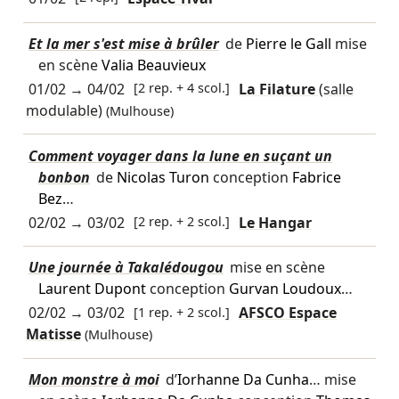
Et la mer s'est mise à brûler
de
Pierre le Gall
mise
en scène
Valia Beauvieux
01/02
→
04/02
[2 rep. + 4 scol.]
La Filature
(salle
modulable)
(Mulhouse)
Comment voyager dans la lune en suçant un
bonbon
de
Nicolas Turon
conception
Fabrice
Bez
…
02/02
→
03/02
[2 rep. + 2 scol.]
Le Hangar
Une journée à Takalédougou
mise en scène
Laurent Dupont
conception
Gurvan Loudoux
…
02/02
→
03/02
[1 rep. + 2 scol.]
AFSCO Espace
Matisse
(Mulhouse)
Mon monstre à moi
d’
Iorhanne Da Cunha
… mise