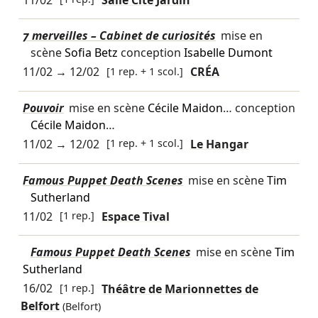
7 merveilles – Cabinet de curiosités
mise en
scène
Sofia Betz
conception
Isabelle Dumont
11/02
→
12/02
[1 rep. + 1 scol.]
CRÉA
Pouvoir
mise en scène
Cécile Maidon
… conception
Cécile Maidon
…
11/02
→
12/02
[1 rep. + 1 scol.]
Le Hangar
Famous Puppet Death Scenes
mise en scène
Tim
Sutherland
11/02
[1 rep.]
Espace Tival
Famous Puppet Death Scenes
mise en scène
Tim
Sutherland
16/02
[1 rep.]
Théâtre de Marionnettes de
Belfort
(Belfort)