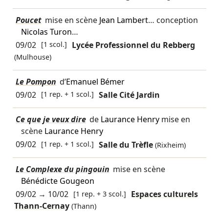
Poucet
mise en scène
Jean Lambert
… conception
Nicolas Turon
…
09/02
[1 scol.]
Lycée Professionnel du Rebberg
(Mulhouse)
Le Pompon
d’
Emanuel Bémer
09/02
[1 rep. + 1 scol.]
Salle Cité Jardin
Ce que je veux dire
de
Laurance Henry
mise en
scène
Laurance Henry
09/02
[1 rep. + 1 scol.]
Salle du Trèfle
(Rixheim)
Le Complexe du pingouin
mise en scène
Bénédicte Gougeon
09/02
→
10/02
[1 rep. + 3 scol.]
Espaces culturels
Thann-Cernay
(Thann)