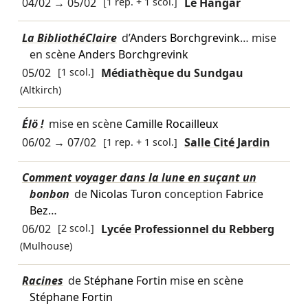
04/02
→
05/02
[1 rep. + 1 scol.]
Le Hangar
La BibliothéClaire
d’
Anders Borchgrevink
… mise
en scène
Anders Borchgrevink
05/02
[1 scol.]
Médiathèque du Sundgau
(Altkirch)
Élö !
mise en scène
Camille Rocailleux
06/02
→
07/02
[1 rep. + 1 scol.]
Salle Cité Jardin
Comment voyager dans la lune en suçant un
bonbon
de
Nicolas Turon
conception
Fabrice
Bez
…
06/02
[2 scol.]
Lycée Professionnel du Rebberg
(Mulhouse)
Racines
de
Stéphane Fortin
mise en scène
Stéphane Fortin