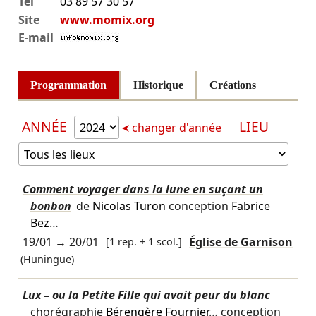
Tél
03 89 57 30 57
Site
www.momix.org
E-mail
Programmation
Historique
Créations
ANNÉE
LIEU
changer d'année
Comment voyager dans la lune en suçant un
bonbon
de
Nicolas Turon
conception
Fabrice
Bez
…
19/01
→
20/01
[1 rep. + 1 scol.]
Église de Garnison
(Huningue)
Lux – ou la Petite Fille qui avait peur du blanc
chorégraphie
Bérengère Fournier
… conception