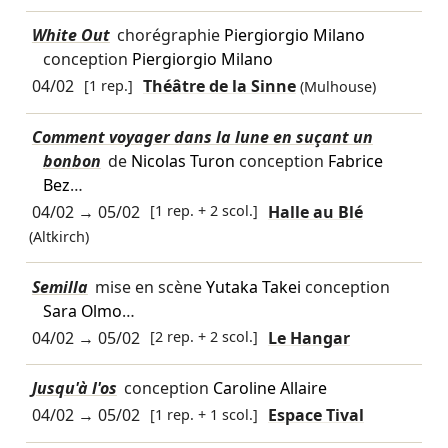
White Out
chorégraphie
Piergiorgio Milano
conception
Piergiorgio Milano
04/02
[1 rep.]
Théâtre de la Sinne
(Mulhouse)
Comment voyager dans la lune en suçant un
bonbon
de
Nicolas Turon
conception
Fabrice
Bez
…
04/02
→
05/02
[1 rep. + 2 scol.]
Halle au Blé
(Altkirch)
Semilla
mise en scène
Yutaka Takei
conception
Sara Olmo
…
04/02
→
05/02
[2 rep. + 2 scol.]
Le Hangar
Jusqu'à l'os
conception
Caroline Allaire
04/02
→
05/02
[1 rep. + 1 scol.]
Espace Tival