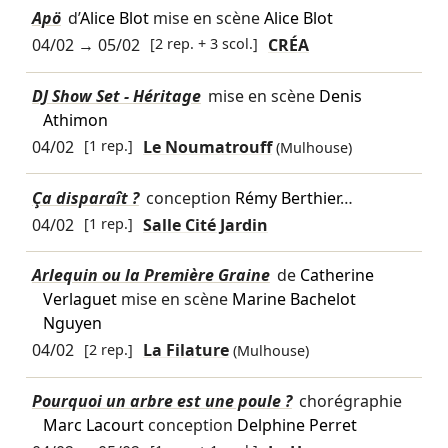
Apö
d’
Alice Blot
mise en scène
Alice Blot
04/02
→
05/02
[2 rep. + 3 scol.]
CRÉA
DJ Show Set - Héritage
mise en scène
Denis
Athimon
04/02
[1 rep.]
Le Noumatrouff
(Mulhouse)
Ça disparaît ?
conception
Rémy Berthier
…
04/02
[1 rep.]
Salle Cité Jardin
Arlequin ou la Première Graine
de
Catherine
Verlaguet
mise en scène
Marine Bachelot
Nguyen
04/02
[2 rep.]
La Filature
(Mulhouse)
Pourquoi un arbre est une poule ?
chorégraphie
Marc Lacourt
conception
Delphine Perret