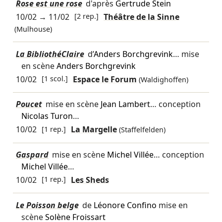
Rose est une rose
d'après
Gertrude Stein
10/02
→
11/02
[2 rep.]
Théâtre de la Sinne
(Mulhouse)
La BibliothéClaire
d’
Anders Borchgrevink
… mise
en scène
Anders Borchgrevink
10/02
[1 scol.]
Espace le Forum
(Waldighoffen)
Poucet
mise en scène
Jean Lambert
… conception
Nicolas Turon
…
10/02
[1 rep.]
La Margelle
(Staffelfelden)
Gaspard
mise en scène
Michel Villée
… conception
Michel Villée
…
10/02
[1 rep.]
Les Sheds
Le Poisson belge
de
Léonore Confino
mise en
scène
Solène Froissart