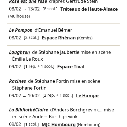
Rose est une rose
d'après
Gertrude Stein
08/02
→
13/02
[8 scol.]
Tréteaux de Haute-Alsace
(Mulhouse)
Le Pompon
d’
Emanuel Bémer
08/02
[2 scol.]
Espace Rhénan
(Kembs)
Laughton
de
Stéphane Jaubertie
mise en scène
Émilie Le Roux
09/02
[1 rep. + 1 scol.]
Espace Tival
Racines
de
Stéphane Fortin
mise en scène
Stéphane Fortin
09/02
→
10/02
[2 rep. + 1 scol.]
Le Hangar
La BibliothéClaire
d’
Anders Borchgrevink
… mise
en scène
Anders Borchgrevink
09/02
[1 scol.]
MJC Hombourg
(Hombourg)