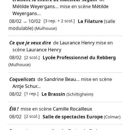
Métilde Weyergans
… mise en scène
Métilde
Weyergans
…
08/02
→
10/02
[3 rep. + 2 scol.]
La Filature
(salle
modulable)
(Mulhouse)
Ce que je veux dire
de
Laurance Henry
mise en
scène
Laurance Henry
08/02
[2 scol.]
Lycée Professionnel du Rebberg
(Mulhouse)
Coquelicots
de
Sandrine Beau
… mise en scène
Antje Schur
…
08/02
[1 rep.]
Le Brassin
(Schiltigheim)
Élö !
mise en scène
Camille Rocailleux
08/02
[2 scol.]
Salle de spectacles Europe
(Colmar)