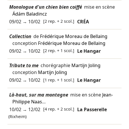
Monologue d'un chien bien coiffé
mise en scène
Ádám Baladincz
09/02
→
10/02
[2 rep. + 2 scol.]
CRÉA
Collection
de
Frédérique Moreau de Bellaing
conception
Frédérique Moreau de Bellaing
09/02
→
10/02
[2 rep. + 1 scol.]
Le Hangar
Tribute to me
chorégraphie
Martijn Joling
conception
Martijn Joling
09/02
→
10/02
[1 rep. + 1 scol.]
Le Hangar
Là-haut, sur ma montagne
mise en scène
Jean-
Philippe Naas
…
10/02
→
12/02
[4 rep. + 2 scol.]
La Passerelle
(Rixheim)