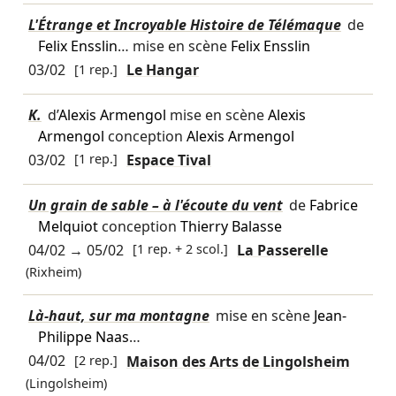
L'Étrange et Incroyable Histoire de Télémaque
de
Felix Ensslin
… mise en scène
Felix Ensslin
03/02
[1 rep.]
Le Hangar
K.
d’
Alexis Armengol
mise en scène
Alexis
Armengol
conception
Alexis Armengol
03/02
[1 rep.]
Espace Tival
Un grain de sable – à l'écoute du vent
de
Fabrice
Melquiot
conception
Thierry Balasse
04/02
→
05/02
[1 rep. + 2 scol.]
La Passerelle
(Rixheim)
Là-haut, sur ma montagne
mise en scène
Jean-
Philippe Naas
…
04/02
[2 rep.]
Maison des Arts de Lingolsheim
(Lingolsheim)