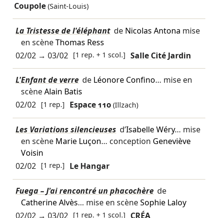
Coupole
(Saint-Louis)
La Tristesse de l'éléphant
de
Nicolas Antona
mise
en scène
Thomas Ress
02/02
→
03/02
[1 rep. + 1 scol.]
Salle Cité Jardin
L'Enfant de verre
de
Léonore Confino
… mise en
scène
Alain Batis
02/02
[1 rep.]
Espace 110
(Illzach)
Les Variations silencieuses
d’
Isabelle Wéry
… mise
en scène
Marie Luçon
… conception
Geneviève
Voisin
02/02
[1 rep.]
Le Hangar
Fuega – J'ai rencontré un phacochère
de
Catherine Alvès
… mise en scène
Sophie Laloy
02/02
→
03/02
[1 rep. + 1 scol.]
CRÉA