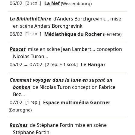
06/02
[2 scol.]
La Nef
(Wissembourg)
La BibliothéClaire
d’
Anders Borchgrevink
… mise
en scène
Anders Borchgrevink
06/02
[1 scol.]
Médiathèque du Rocher
(Ferrette)
Poucet
mise en scène
Jean Lambert
… conception
Nicolas Turon
…
06/02
→
07/02
[2 rep. + 1 scol.]
Le Hangar
Comment voyager dans la lune en suçant un
bonbon
de
Nicolas Turon
conception
Fabrice
Bez
…
07/02
[1 rep.]
Espace multimédia Gantner
(Bourogne)
Racines
de
Stéphane Fortin
mise en scène
Stéphane Fortin