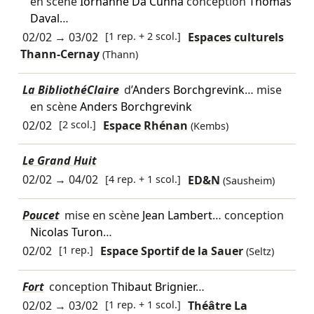
en scène
Iorhanne Da Cunha
conception
Thomas
Daval
…
02/02
→
03/02
[1 rep. + 2 scol.]
Espaces culturels
Thann-Cernay
(Thann)
La BibliothéClaire
d’
Anders Borchgrevink
… mise
en scène
Anders Borchgrevink
02/02
[2 scol.]
Espace Rhénan
(Kembs)
Le Grand Huit
02/02
→
04/02
[4 rep. + 1 scol.]
ED&N
(Sausheim)
Poucet
mise en scène
Jean Lambert
… conception
Nicolas Turon
…
02/02
[1 rep.]
Espace Sportif de la Sauer
(Seltz)
Fort
conception
Thibaut Brignier
…
02/02
→
03/02
[1 rep. + 1 scol.]
Théâtre La