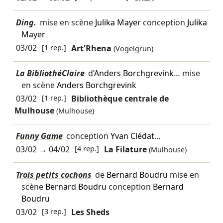
Ding.
mise en scène
Julika Mayer
conception
Julika
Mayer
03/02
[1 rep.]
Art'Rhena
(Vogelgrun)
La BibliothéClaire
d’
Anders Borchgrevink
… mise
en scène
Anders Borchgrevink
03/02
[1 rep.]
Bibliothèque centrale de
Mulhouse
(Mulhouse)
Funny Game
conception
Yvan Clédat
…
03/02
→
04/02
[4 rep.]
La Filature
(Mulhouse)
Trois petits cochons
de
Bernard Boudru
mise en
scène
Bernard Boudru
conception
Bernard
Boudru
03/02
[3 rep.]
Les Sheds