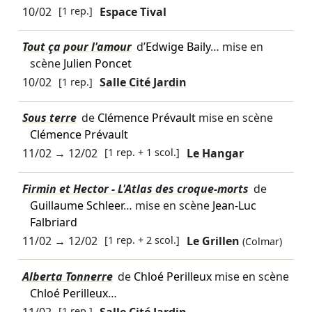
10/02
[1 rep.]
Espace Tival
Tout ça pour l'amour
d’
Edwige Baily
… mise en
scène
Julien Poncet
10/02
[1 rep.]
Salle Cité Jardin
Sous terre
de
Clémence Prévault
mise en scène
Clémence Prévault
11/02
→
12/02
[1 rep. + 1 scol.]
Le Hangar
Firmin et Hector - L'Atlas des croque-morts
de
Guillaume Schleer
… mise en scène
Jean-Luc
Falbriard
11/02
→
12/02
[1 rep. + 2 scol.]
Le Grillen
(Colmar)
Alberta Tonnerre
de
Chloé Perilleux
mise en scène
Chloé Perilleux
…
11/02
[1 rep.]
Salle Cité Jardin