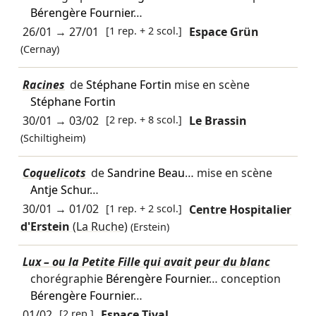
Bérengère Fournier
…
26/01
→
27/01
[1 rep. + 2 scol.]
Espace Grün
(Cernay)
Racines
de
Stéphane Fortin
mise en scène
Stéphane Fortin
30/01
→
03/02
[2 rep. + 8 scol.]
Le Brassin
(Schiltigheim)
Coquelicots
de
Sandrine Beau
… mise en scène
Antje Schur
…
30/01
→
01/02
[1 rep. + 2 scol.]
Centre Hospitalier
d'Erstein
(La Ruche)
(Erstein)
Lux – ou la Petite Fille qui avait peur du blanc
chorégraphie
Bérengère Fournier
… conception
Bérengère Fournier
…
01/02
[2 rep.]
Espace Tival