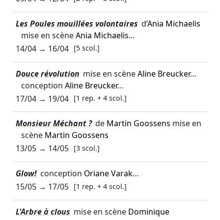
Les Poules mouillées volontaires
d’
Ania Michaelis
mise en scène
Ania Michaelis
…
14/04
→
16/04
[5 scol.]
Douce révolution
mise en scène
Aline Breucker
…
conception
Aline Breucker
…
17/04
→
19/04
[1 rep. + 4 scol.]
Monsieur Méchant ?
de
Martin Goossens
mise en
scène
Martin Goossens
13/05
→
14/05
[3 scol.]
Glow!
conception
Oriane Varak
…
15/05
→
17/05
[1 rep. + 4 scol.]
L'Arbre à clous
mise en scène
Dominique