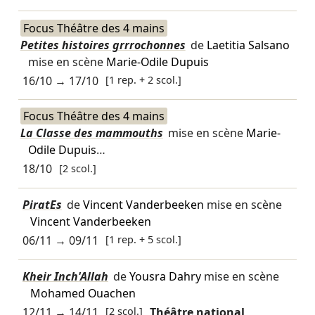
Focus Théâtre des 4 mains
Petites histoires grrrochonnes
de
Laetitia Salsano
mise en scène
Marie-Odile Dupuis
16/10
→
17/10
[1 rep. + 2 scol.]
Focus Théâtre des 4 mains
La Classe des mammouths
mise en scène
Marie-
Odile Dupuis
…
18/10
[2 scol.]
PiratEs
de
Vincent Vanderbeeken
mise en scène
Vincent Vanderbeeken
06/11
→
09/11
[1 rep. + 5 scol.]
Kheir Inch'Allah
de
Yousra Dahry
mise en scène
Mohamed Ouachen
12/11
→
14/11
[2 scol.]
Théâtre national