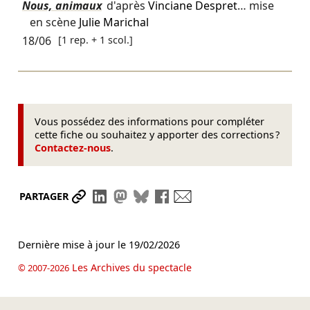
Nous, animaux
d'après
Vinciane Despret
… mise
en scène
Julie Marichal
18/06
[1 rep. + 1 scol.]
Vous possédez des informations pour compléter
cette fiche ou souhaitez y apporter des corrections ?
Contactez-nous
.
Partager le lien
Partager sur LinkedIn
Partager sur Mastodon
Partager sur Bluesky
Partager sur Facebook
Envoyer par mail
PARTAGER
Dernière mise à jour le
19/02/2026
Les Archives du spectacle
© 2007-2026