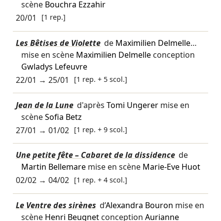
scène
Bouchra Ezzahir
20/01
[1 rep.]
Les Bêtises de Violette
de
Maximilien Delmelle
…
mise en scène
Maximilien Delmelle
conception
Gwladys Lefeuvre
22/01
→
25/01
[1 rep. + 5 scol.]
Jean de la Lune
d'après
Tomi Ungerer
mise en
scène
Sofia Betz
27/01
→
01/02
[1 rep. + 9 scol.]
Une petite fête – Cabaret de la dissidence
de
Martin Bellemare
mise en scène
Marie-Eve Huot
02/02
→
04/02
[1 rep. + 4 scol.]
Le Ventre des sirènes
d’
Alexandra Bouron
mise en
scène
Henri Beugnet
conception
Aurianne