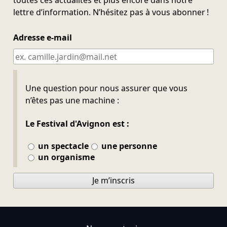
toutes ces actualités et plus encore dans notre
lettre d’information. N’hésitez pas à vous abonner !
Adresse e-mail
Ne pas remplir
Une question pour nous assurer que vous
n’êtes pas une machine :
Le Festival d'Avignon est :
un spectacle
une personne
un organisme
Je m’inscris