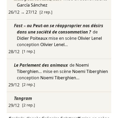
García Sánchez
26/12
→
27/12
[2 rep.]
Fast – ou Peut-on se réapproprier nos désirs
dans une société de consommation ?
de
Didier Poiteaux
mise en scène
Olivier Lenel
conception
Olivier Lenel
…
28/12
[1 rep.]
Le Parlement des animaux
de
Noemi
Tiberghien
… mise en scène
Noemi Tiberghien
conception
Noemi Tiberghien
…
29/12
[2 rep.]
Tangram
29/12
[2 rep.]