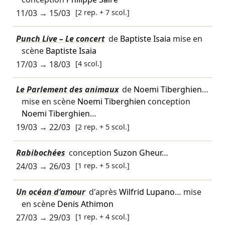
11/03
→
15/03
[2 rep. + 7 scol.]
Punch Live – Le concert
de
Baptiste Isaia
mise en
scène
Baptiste Isaia
17/03
→
18/03
[4 scol.]
Le Parlement des animaux
de
Noemi Tiberghien
…
mise en scène
Noemi Tiberghien
conception
Noemi Tiberghien
…
19/03
→
22/03
[2 rep. + 5 scol.]
Rabibochées
conception
Suzon Gheur
…
24/03
→
26/03
[1 rep. + 5 scol.]
Un océan d'amour
d'après
Wilfrid Lupano
… mise
en scène
Denis Athimon
27/03
→
29/03
[1 rep. + 4 scol.]