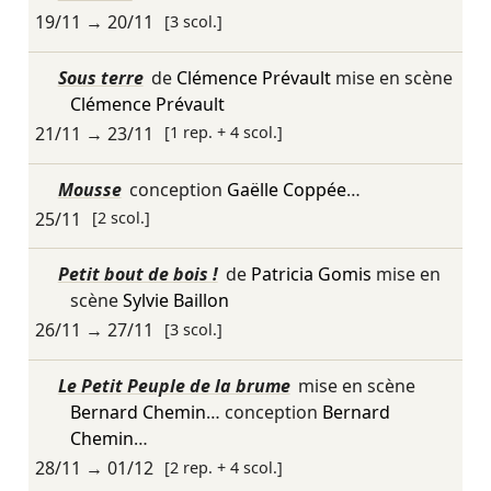
19/11
→
20/11
[3 scol.]
Sous terre
de
Clémence Prévault
mise en scène
Clémence Prévault
21/11
→
23/11
[1 rep. + 4 scol.]
Mousse
conception
Gaëlle Coppée
…
25/11
[2 scol.]
Petit bout de bois !
de
Patricia Gomis
mise en
scène
Sylvie Baillon
26/11
→
27/11
[3 scol.]
Le Petit Peuple de la brume
mise en scène
Bernard Chemin
… conception
Bernard
Chemin
…
28/11
→
01/12
[2 rep. + 4 scol.]