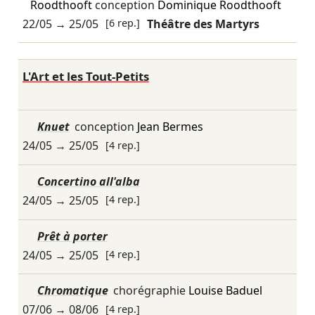
Roodthooft
conception
Dominique Roodthooft
22/05
→
25/05
[6 rep.]
Théâtre des Martyrs
L'Art et les Tout-Petits
Knuet
conception
Jean Bermes
24/05
→
25/05
[4 rep.]
Concertino all'alba
24/05
→
25/05
[4 rep.]
Prêt à porter
24/05
→
25/05
[4 rep.]
Chromatique
chorégraphie
Louise Baduel
07/06
→
08/06
[4 rep.]