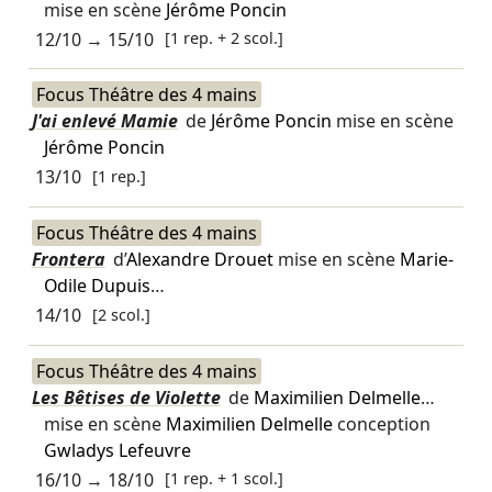
mise en scène
Jérôme Poncin
12/10
→
15/10
[1 rep. + 2 scol.]
Focus Théâtre des 4 mains
J'ai enlevé Mamie
de
Jérôme Poncin
mise en scène
Jérôme Poncin
13/10
[1 rep.]
Focus Théâtre des 4 mains
Frontera
d’
Alexandre Drouet
mise en scène
Marie-
Odile Dupuis
…
14/10
[2 scol.]
Focus Théâtre des 4 mains
Les Bêtises de Violette
de
Maximilien Delmelle
…
mise en scène
Maximilien Delmelle
conception
Gwladys Lefeuvre
16/10
→
18/10
[1 rep. + 1 scol.]