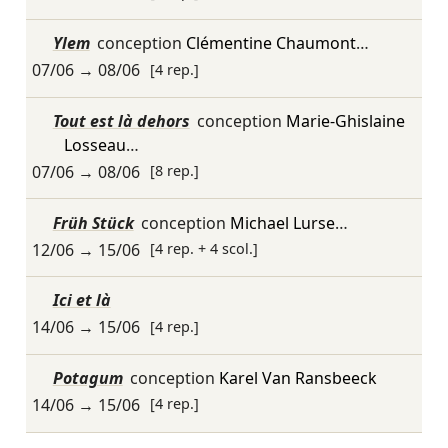
Ylem
conception
Clémentine Chaumont
…
07/06
→
08/06
[4 rep.]
Tout est là dehors
conception
Marie-Ghislaine
Losseau
…
07/06
→
08/06
[8 rep.]
Früh Stück
conception
Michael Lurse
…
12/06
→
15/06
[4 rep. + 4 scol.]
Ici et là
14/06
→
15/06
[4 rep.]
Potagum
conception
Karel Van Ransbeeck
14/06
→
15/06
[4 rep.]