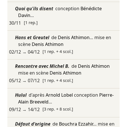
Quoi qu'ils disent
conception
Bénédicte
Davin
…
30/11
[1 rep.]
Hans et Greutel
de
Denis Athimon
… mise en
scène
Denis Athimon
02/12
→
04/12
[1 rep. + 4 scol.]
Rencontre avec Michel B.
de
Denis Athimon
mise en scène
Denis Athimon
05/12
→
07/12
[1 rep. + 4 scol.]
Hulul
d'après
Arnold Lobel
conception
Pierre-
Alain Breeveld
…
09/12
→
14/12
[3 rep. + 8 scol.]
Défaut d'origine
de
Bouchra Ezzahir
… mise en