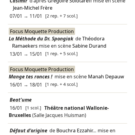
Casimir
d'après
Grégoire Solotareff
mise en scène
Jean-Michel Frère
07/01
→
11/01
[2 rep. + 7 scol.]
Focus Moquette Production
La Méthode du Dr. Spongiak
de
Théodora
Ramaekers
mise en scène
Sabine Durand
13/01
→
15/01
[1 rep. + 5 scol.]
Focus Moquette Production
Mange tes ronces !
mise en scène
Manah Depauw
16/01
→
18/01
[1 rep. + 4 scol.]
Beat'ume
16/01
[1 scol.]
Théâtre national Wallonie-
Bruxelles
(Salle Jacques Huisman)
Défaut d'origine
de
Bouchra Ezzahir
… mise en