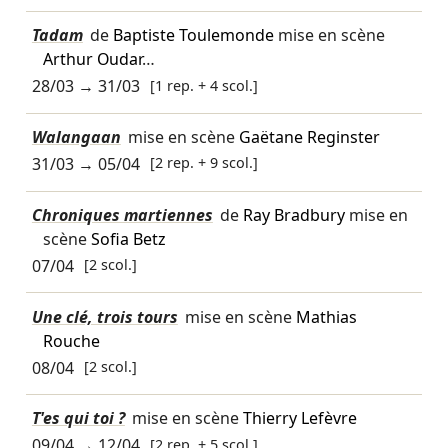
Tadam
de
Baptiste Toulemonde
mise en scène
Arthur Oudar
…
28/03
→
31/03
[1 rep. + 4 scol.]
Walangaan
mise en scène
Gaëtane Reginster
31/03
→
05/04
[2 rep. + 9 scol.]
Chroniques martiennes
de
Ray Bradbury
mise en
scène
Sofia Betz
07/04
[2 scol.]
Une clé, trois tours
mise en scène
Mathias
Rouche
08/04
[2 scol.]
T'es qui toi ?
mise en scène
Thierry Lefèvre
09/04
→
12/04
[2 rep. + 5 scol.]