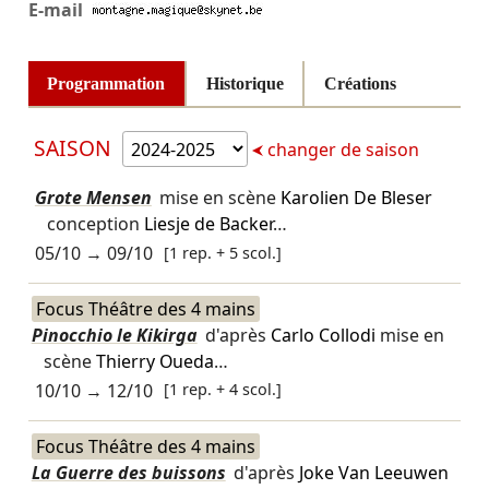
E-mail
Programmation
Historique
Créations
SAISON
changer de saison
Grote Mensen
mise en scène
Karolien De Bleser
conception
Liesje de Backer
…
05/10
→
09/10
[1 rep. + 5 scol.]
Focus Théâtre des 4 mains
Pinocchio le Kikirga
d'après
Carlo Collodi
mise en
scène
Thierry Oueda
…
10/10
→
12/10
[1 rep. + 4 scol.]
Focus Théâtre des 4 mains
La Guerre des buissons
d'après
Joke Van Leeuwen