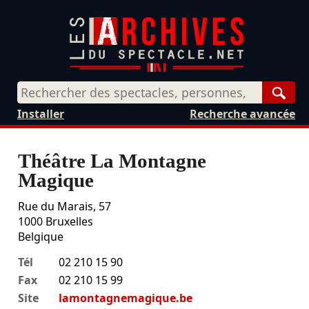
Rech
Installer
Recherche avancée
Théâtre La Montagne
Magique
Rue du Marais, 57
1000
Bruxelles
Belgique
Tél
02 210 15 90
Fax
02 210 15 99
Site
lamontagnemagique.be