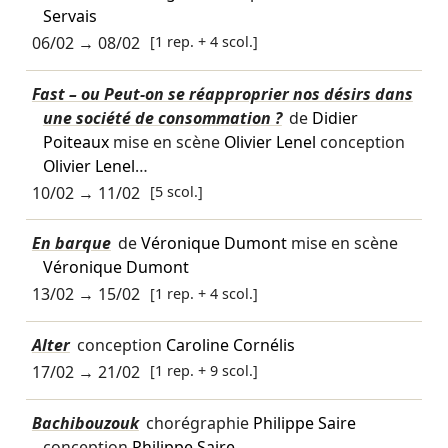
Servais
06/02
→
08/02
[1 rep. + 4 scol.]
Fast – ou Peut-on se réapproprier nos désirs dans
une société de consommation ?
de
Didier
Poiteaux
mise en scène
Olivier Lenel
conception
Olivier Lenel
…
10/02
→
11/02
[5 scol.]
En barque
de
Véronique Dumont
mise en scène
Véronique Dumont
13/02
→
15/02
[1 rep. + 4 scol.]
Alter
conception
Caroline Cornélis
17/02
→
21/02
[1 rep. + 9 scol.]
Bachibouzouk
chorégraphie
Philippe Saire
conception
Philippe Saire