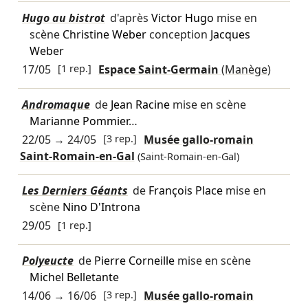
Hugo au bistrot
d'après
Victor Hugo
mise en
scène
Christine Weber
conception
Jacques
Weber
17/05
[1 rep.]
Espace Saint-Germain
(Manège)
Andromaque
de
Jean Racine
mise en scène
Marianne Pommier
…
22/05
→
24/05
[3 rep.]
Musée gallo-romain
Saint-Romain-en-Gal
(Saint-Romain-en-Gal)
Les Derniers Géants
de
François Place
mise en
scène
Nino D'Introna
29/05
[1 rep.]
Polyeucte
de
Pierre Corneille
mise en scène
Michel Belletante
14/06
→
16/06
[3 rep.]
Musée gallo-romain