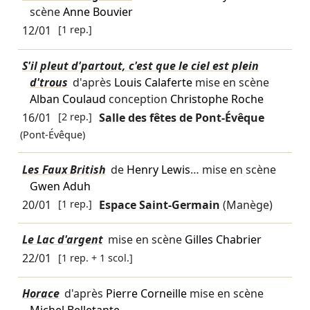
scène
Anne Bouvier
12/01
[1 rep.]
S'il pleut d'partout, c'est que le ciel est plein
d'trous
d'après
Louis Calaferte
mise en scène
Alban Coulaud
conception
Christophe Roche
16/01
[2 rep.]
Salle des fêtes de Pont-Évêque
(Pont-Évêque)
Les Faux British
de
Henry Lewis
… mise en scène
Gwen Aduh
20/01
[1 rep.]
Espace Saint-Germain
(Manège)
Le Lac d'argent
mise en scène
Gilles Chabrier
22/01
[1 rep. + 1 scol.]
Horace
d'après
Pierre Corneille
mise en scène
Michel Belletante