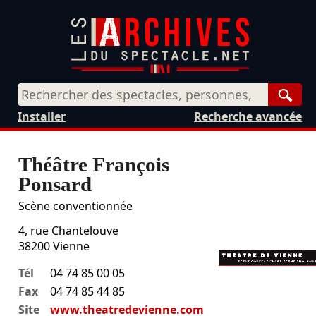
Rech
Installer
Recherche avancée
Théâtre François
Ponsard
Scène conventionnée
4, rue Chantelouve
38200
Vienne
Tél
04 74 85 00 05
Fax
04 74 85 44 85
Site
www.theatredevienne.com