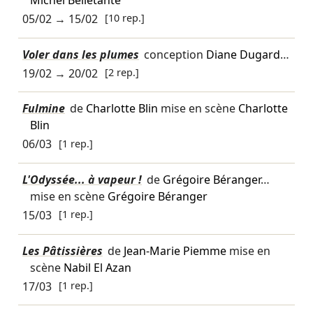
05/02
→
15/02
[10 rep.]
Voler dans les plumes
conception
Diane Dugard
…
19/02
→
20/02
[2 rep.]
Fulmine
de
Charlotte Blin
mise en scène
Charlotte
Blin
06/03
[1 rep.]
L'Odyssée... à vapeur !
de
Grégoire Béranger
…
mise en scène
Grégoire Béranger
15/03
[1 rep.]
Les Pâtissières
de
Jean-Marie Piemme
mise en
scène
Nabil El Azan
17/03
[1 rep.]