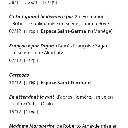
28/11
→
29/11
[2 rep.]
C'était quand la dernière fois ?
d’
Emmanuel
Robert-Espalieu
mise en scène
Johanna Boyé
02/12
[1 rep.]
Espace Saint-Germain
(Manège)
Françoise par Sagan
d'après
Françoise Sagan
mise en scène
Alex Lutz
07/12
[1 rep.]
Cartoons
18/12
[1 rep.]
Espace Saint-Germain
En attendant la nuit
d'après
Homère
… mise en
scène
Cédric Orain
19/12
[1 rep.]
Madame Marguerite
de
Roberto Athayde
mise en