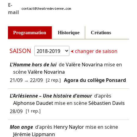
E-
mail
Programmation
Historique
Créations
SAISON
changer de saison
L'Homme hors de lui
de
Valère Novarina
mise en
scène
Valère Novarina
21/09
→
22/09
[2 rep.]
Agora du collège Ponsard
L'Arlésienne – Une histoire d'amour
d'après
Alphonse Daudet
mise en scène
Sébastien Davis
28/09
[1 rep.]
Mon ange
d'après
Henry Naylor
mise en scène
Jérémie Lippmann