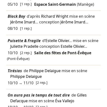
05/10
[1 rep.]
Espace Saint-Germain
(Manège)
Black Boy
d'après
Richard Wright
mise en scène
Jérôme Imard
… conception
Jérôme Imard
…
08/10
[1 rep.]
Puisette & Fragile
d’
Estelle Olivier
… mise en scène
Juliette Pradelle
conception
Estelle Olivier
…
10/10
[2 rep.]
Salle des fêtes de Pont-Évêque
(Pont-Évêque)
Tirésias
de
Philippe Delaigue
mise en scène
Philippe Delaigue
10/10
→
11/10
[2 rep.]
On aura pas le temps de tout dire
de
Gilles
Defacque
mise en scène
Éva Vallejo
[2 rep.]