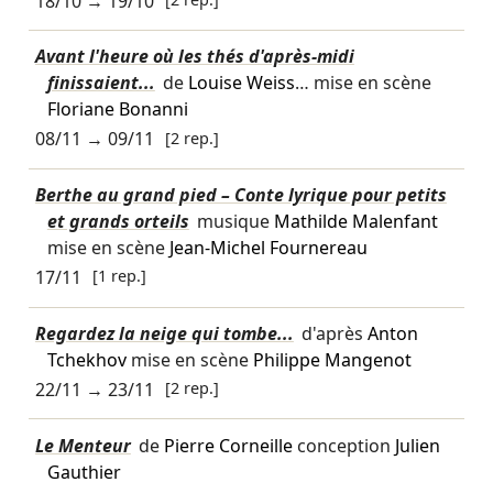
18/10
→
19/10
Avant l'heure où les thés d'après-midi
finissaient...
de
Louise Weiss
… mise en scène
Floriane Bonanni
08/11
→
09/11
[2 rep.]
Berthe au grand pied – Conte lyrique pour petits
et grands orteils
musique
Mathilde Malenfant
mise en scène
Jean-Michel Fournereau
17/11
[1 rep.]
Regardez la neige qui tombe...
d'après
Anton
Tchekhov
mise en scène
Philippe Mangenot
22/11
→
23/11
[2 rep.]
Le Menteur
de
Pierre Corneille
conception
Julien
Gauthier