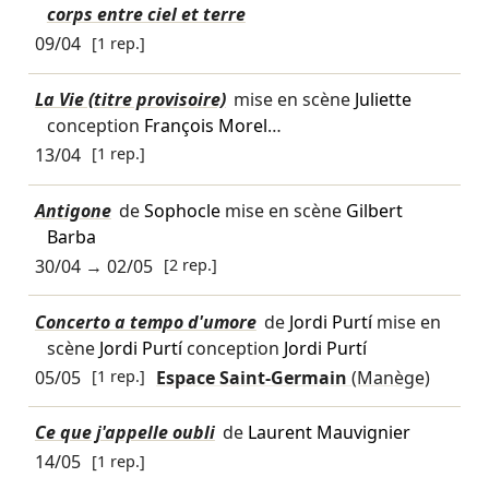
corps entre ciel et terre
09/04
[1 rep.]
La Vie (titre provisoire)
mise en scène
Juliette
conception
François Morel
…
13/04
[1 rep.]
Antigone
de
Sophocle
mise en scène
Gilbert
Barba
30/04
→
02/05
[2 rep.]
Concerto a tempo d'umore
de
Jordi Purtí
mise en
scène
Jordi Purtí
conception
Jordi Purtí
05/05
[1 rep.]
Espace Saint-Germain
(Manège)
Ce que j'appelle oubli
de
Laurent Mauvignier
14/05
[1 rep.]