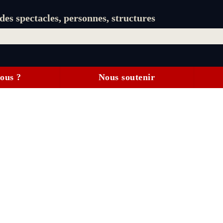
es spectacles, personnes, structures
ous ?
Nous soutenir