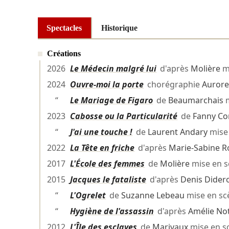
Spectacles
Historique
Créations
2026
Le Médecin malgré lui
d'après
Molière
m
2024
Ouvre-moi la porte
chorégraphie
Aurore
“
Le Mariage de Figaro
de
Beaumarchais
m
2023
Cabosse ou la Particularité
de
Fanny Co
“
J'ai une touche !
de
Laurent Andary
mise
2022
La Tête en friche
d'après
Marie-Sabine R
2017
L'École des femmes
de
Molière
mise en 
2015
Jacques le fataliste
d'après
Denis Dider
“
L'Ogrelet
de
Suzanne Lebeau
mise en s
“
Hygiène de l'assassin
d'après
Amélie N
2012
L'Île des esclaves
de
Marivaux
mise en s