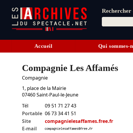
Rechercher d
Accueil
Qui sommes-n
Compagnie Les Affamés
Compagnie
1, place de la Mairie
07460
Saint-Paul-le-Jeune
Tél
09 51 71 27 43
Portable
06 73 34 41 51
Site
compagnielesaffames.free.fr
E-mail