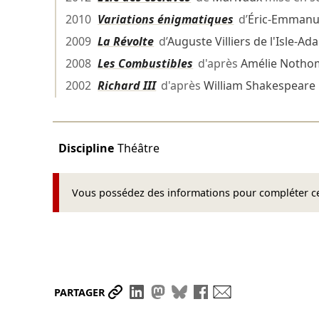
2010
Variations énigmatiques
d’
Éric-Emmanu
2009
La Révolte
d’
Auguste Villiers de l'Isle-Ad
2008
Les Combustibles
d'après
Amélie Notho
2002
Richard III
d'après
William Shakespeare
Discipline
Théâtre
Vous possédez des informations pour compléter cet
Partager le lien
Partager sur LinkedIn
Partager sur Mastodon
Partager sur Bluesky
Partager sur Face
Envoyer par ma
PARTAGER