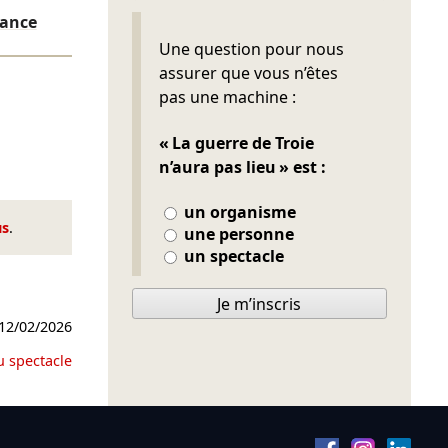
dance
Ne pas remplir
Une question pour nous
assurer que vous n’êtes
pas une machine :
« La guerre de Troie
n’aura pas lieu » est :
un organisme
us
.
une personne
un spectacle
Je m’inscris
12/02/2026
u spectacle