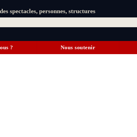
es spectacles, personnes, structures
ous ?
Nous soutenir