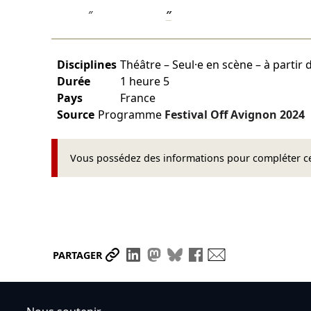
″
″
Disciplines
Théâtre – Seul·e en scène – à partir 
Durée
1 heure 5
Pays
France
Source
Programme
Festival Off Avignon
2024
Vous possédez des informations pour compléter cet
Partager le lien
Partager sur LinkedIn
Partager sur Mastodon
Partager sur Bluesky
Partager sur Face
Envoyer par ma
PARTAGER