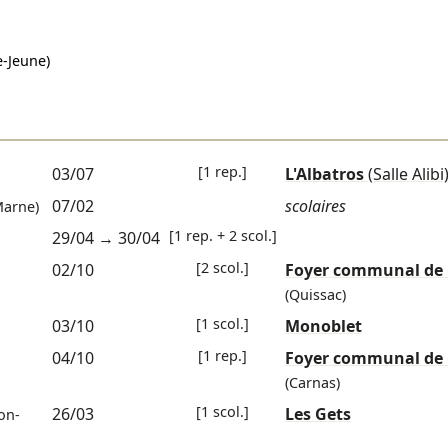
e-Jeune)
[1 rep.]
03/07
L'Albatros
(Salle Alibi
07/02
scolaires
Marne)
[1 rep. + 2 scol.]
29/04
→
30/04
[2 scol.]
02/10
Foyer communal de 
(Quissac)
[1 scol.]
03/10
Monoblet
[1 rep.]
04/10
Foyer communal de
(Carnas)
[1 scol.]
26/03
Les Gets
on-