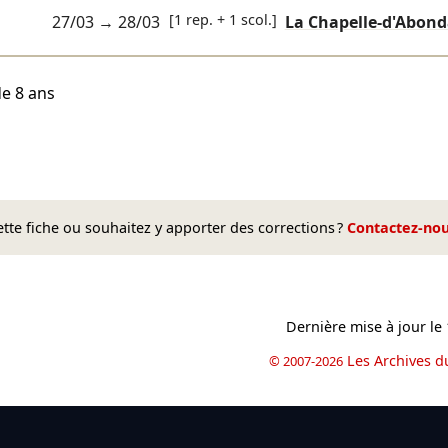
[1 rep. + 1 scol.]
27/03
→
28/03
La Chapelle-d'Abon
de 8 ans
te fiche ou souhaitez y apporter des corrections ?
Contactez-no
Dernière mise à jour le
Les Archives d
© 2007-2026
book
il