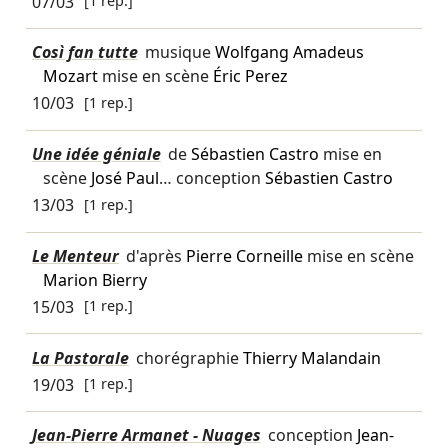
07/03
[1 rep.]
Così fan tutte
musique
Wolfgang Amadeus
Mozart
mise en scène
Éric Perez
10/03
[1 rep.]
Une idée géniale
de
Sébastien Castro
mise en
scène
José Paul
… conception
Sébastien Castro
13/03
[1 rep.]
Le Menteur
d'après
Pierre Corneille
mise en scène
Marion Bierry
15/03
[1 rep.]
La Pastorale
chorégraphie
Thierry Malandain
19/03
[1 rep.]
Jean-Pierre Armanet - Nuages
conception
Jean-