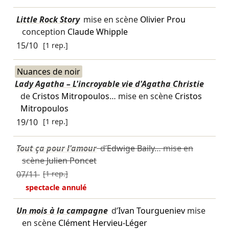
Little Rock Story
mise en scène
Olivier Prou
conception
Claude Whipple
15/10
[1 rep.]
Nuances de noir
Lady Agatha – L'incroyable vie d'Agatha Christie
de
Cristos Mitropoulos
… mise en scène
Cristos
Mitropoulos
19/10
[1 rep.]
Tout ça pour l'amour
d’
Edwige Baily
… mise en
scène
Julien Poncet
07/11
[1 rep.]
spectacle annulé
Un mois à la campagne
d’
Ivan Tourgueniev
mise
en scène
Clément Hervieu-Léger