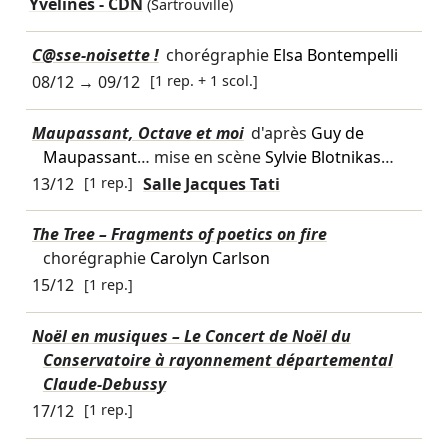
Yvelines - CDN
(Sartrouville)
C@sse-noisette !
chorégraphie
Elsa Bontempelli
08/12
→
09/12
[1 rep. + 1 scol.]
Maupassant, Octave et moi
d'après
Guy de
Maupassant
… mise en scène
Sylvie Blotnikas
…
13/12
[1 rep.]
Salle Jacques Tati
The Tree – Fragments of poetics on fire
chorégraphie
Carolyn Carlson
15/12
[1 rep.]
Noël en musiques – Le Concert de Noël du
Conservatoire à rayonnement départemental
Claude-Debussy
17/12
[1 rep.]