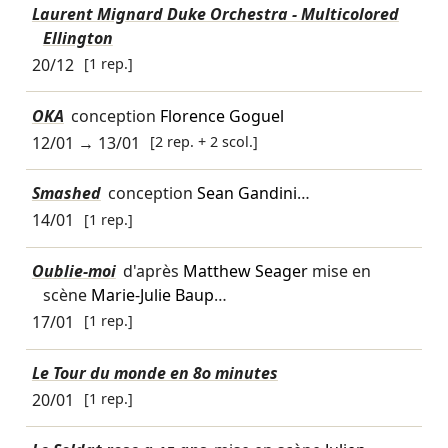
Laurent Mignard Duke Orchestra - Multicolored
Ellington
20/12
[1 rep.]
OKA
conception
Florence Goguel
12/01
→
13/01
[2 rep. + 2 scol.]
Smashed
conception
Sean Gandini
…
14/01
[1 rep.]
Oublie-moi
d'après
Matthew Seager
mise en
scène
Marie-Julie Baup
…
17/01
[1 rep.]
Le Tour du monde en 80 minutes
20/01
[1 rep.]