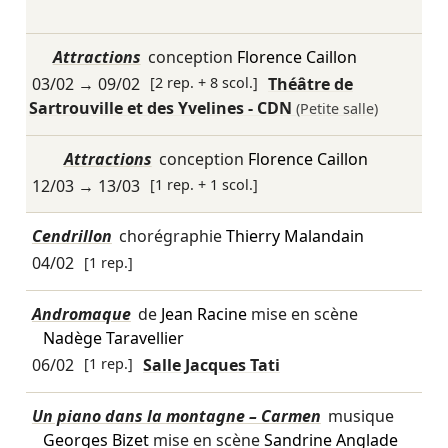
Attractions
conception
Florence Caillon
03/02
→
09/02
[2 rep. + 8 scol.]
Théâtre de
Sartrouville et des Yvelines - CDN
(Petite salle)
Attractions
conception
Florence Caillon
12/03
→
13/03
[1 rep. + 1 scol.]
Cendrillon
chorégraphie
Thierry Malandain
04/02
[1 rep.]
Andromaque
de
Jean Racine
mise en scène
Nadège Taravellier
06/02
[1 rep.]
Salle Jacques Tati
Un piano dans la montagne – Carmen
musique
Georges Bizet
mise en scène
Sandrine Anglade