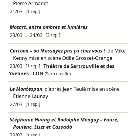
Pierre Armanet
21/03
[1 rep.]
Mozart, entre ombres et lumières
23/03
→
24/03
[2 rep.]
Cartoon – ou N'essayez pas ça chez vous !
de
Mike
Kenny
mise en scène
Odile Grosset-Grange
23/03
[1 rep.]
Théâtre de Sartrouville et des
Yvelines - CDN
(Sartrouville)
Le Montespan
d'après
Jean Teulé
mise en scène
Étienne Launay
27/03
[1 rep.]
Stéphanie Huang et Rodolphe Menguy – Fauré,
Poulenc, Liszt et Cassadó
29/03
[1 rep.]