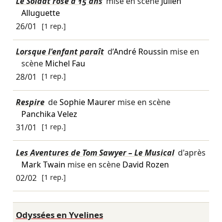
Le Soldat rose a 15 ans
mise en scène
Julien
Alluguette
26/01
[1 rep.]
Lorsque l'enfant paraît
d’
André Roussin
mise en
scène
Michel Fau
28/01
[1 rep.]
Respire
de
Sophie Maurer
mise en scène
Panchika Velez
31/01
[1 rep.]
Les Aventures de Tom Sawyer – Le Musical
d'après
Mark Twain
mise en scène
David Rozen
02/02
[1 rep.]
Odyssées en Yvelines