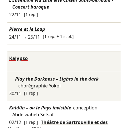
L'Ensemble Via Luce & le Chœur Saint-Germain -
Concert baroque
22/11
[1 rep.]
Pierre et le Loup
24/11
→
25/11
[1 rep. + 1 scol.]
Kalypso
Play the Darkness – Lights in the dark
chorégraphie
Yokoi
30/11
[1 rep.]
Kaldûn – ou le Pays invisible
conception
Abdelwaheb Sefsaf
02/12
[1 rep.]
Théâtre de Sartrouville et des