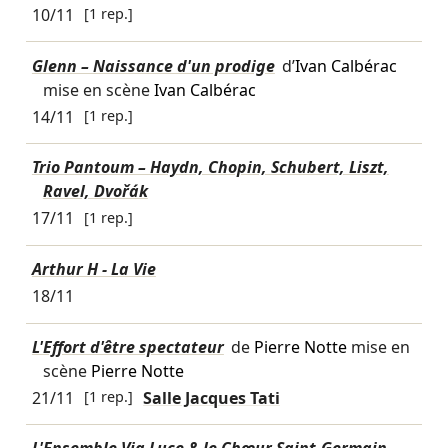
10/11
[1 rep.]
Glenn – Naissance d'un prodige
d’
Ivan Calbérac
mise en scène
Ivan Calbérac
14/11
[1 rep.]
Trio Pantoum – Haydn, Chopin, Schubert, Liszt,
Ravel, Dvořák
17/11
[1 rep.]
Arthur H - La Vie
18/11
L'Effort d'être spectateur
de
Pierre Notte
mise en
scène
Pierre Notte
21/11
[1 rep.]
Salle Jacques Tati