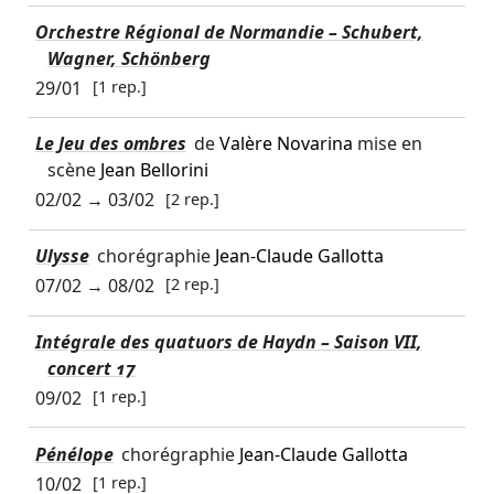
Orchestre Régional de Normandie – Schubert,
Wagner, Schönberg
29/01
[1 rep.]
Le Jeu des ombres
de
Valère Novarina
mise en
scène
Jean Bellorini
02/02
→
03/02
[2 rep.]
Ulysse
chorégraphie
Jean-Claude Gallotta
07/02
→
08/02
[2 rep.]
Intégrale des quatuors de Haydn – Saison VII,
concert 17
09/02
[1 rep.]
Pénélope
chorégraphie
Jean-Claude Gallotta
10/02
[1 rep.]