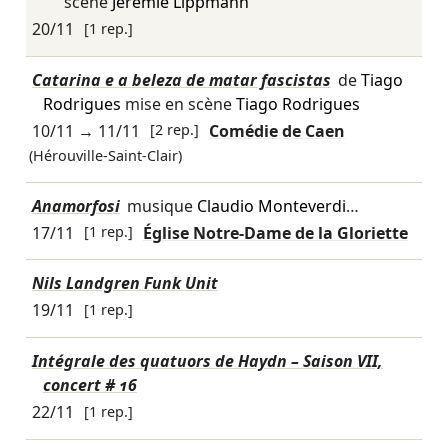
scène
Jérémie Lippmann
20/11
[1 rep.]
Catarina e a beleza de matar fascistas
de
Tiago
Rodrigues
mise en scène
Tiago Rodrigues
10/11
→
11/11
[2 rep.]
Comédie de Caen
(Hérouville-Saint-Clair)
Anamorfosi
musique
Claudio Monteverdi
…
17/11
[1 rep.]
Église Notre-Dame de la Gloriette
Nils Landgren Funk Unit
19/11
[1 rep.]
Intégrale des quatuors de Haydn – Saison VII,
concert # 16
22/11
[1 rep.]