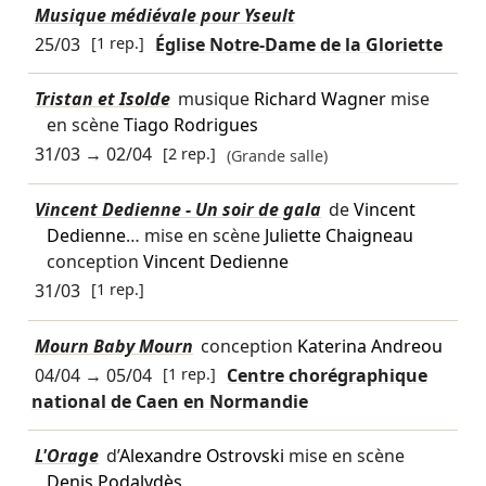
Musique médiévale pour Yseult
25/03
[1 rep.]
Église Notre-Dame de la Gloriette
Tristan et Isolde
musique
Richard Wagner
mise
en scène
Tiago Rodrigues
31/03
→
02/04
[2 rep.]
(Grande salle)
Vincent Dedienne - Un soir de gala
de
Vincent
Dedienne
… mise en scène
Juliette Chaigneau
conception
Vincent Dedienne
31/03
[1 rep.]
Mourn Baby Mourn
conception
Katerina Andreou
04/04
→
05/04
[1 rep.]
Centre chorégraphique
national de Caen en Normandie
L'Orage
d’
Alexandre Ostrovski
mise en scène
Denis Podalydès