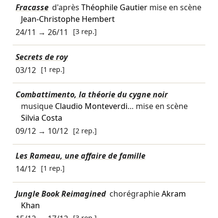
Fracasse
d'après
Théophile Gautier
mise en scène
Jean-Christophe Hembert
24/11
→
26/11
[3 rep.]
Secrets de roy
03/12
[1 rep.]
Combattimento, la théorie du cygne noir
musique
Claudio Monteverdi
… mise en scène
Silvia Costa
09/12
→
10/12
[2 rep.]
Les Rameau, une affaire de famille
14/12
[1 rep.]
Jungle Book Reimagined
chorégraphie
Akram
Khan
[3 rep.]