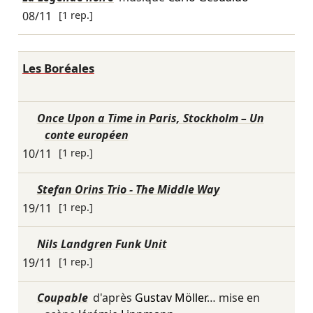
08/11
[1 rep.]
Les Boréales
Once Upon a Time in Paris, Stockholm – Un
conte européen
10/11
[1 rep.]
Stefan Orins Trio - The Middle Way
19/11
[1 rep.]
Nils Landgren Funk Unit
19/11
[1 rep.]
Coupable
d'après
Gustav Möller
… mise en