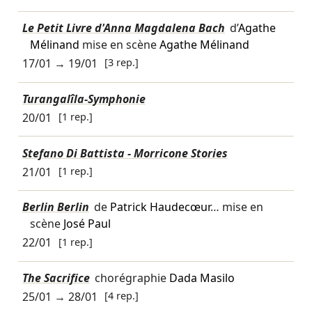
Le Petit Livre d'Anna Magdalena Bach
d’
Agathe
Mélinand
mise en scène
Agathe Mélinand
17/01
→
19/01
[3 rep.]
Turangalîla-Symphonie
20/01
[1 rep.]
Stefano Di Battista - Morricone Stories
21/01
[1 rep.]
Berlin Berlin
de
Patrick Haudecœur
… mise en
scène
José Paul
22/01
[1 rep.]
The Sacrifice
chorégraphie
Dada Masilo
25/01
→
28/01
[4 rep.]