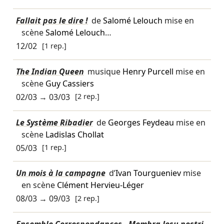
Fallait pas le dire !
de
Salomé Lelouch
mise en
scène
Salomé Lelouch
…
12/02
[1 rep.]
The Indian Queen
musique
Henry Purcell
mise en
scène
Guy Cassiers
02/03
→
03/03
[2 rep.]
Le Système Ribadier
de
Georges Feydeau
mise en
scène
Ladislas Chollat
05/03
[1 rep.]
Un mois à la campagne
d’
Ivan Tourgueniev
mise
en scène
Clément Hervieu-Léger
08/03
→
09/03
[2 rep.]