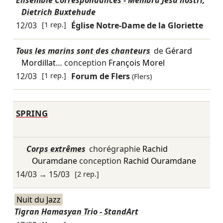
Ensemble Correspondances - Membra Jesu nostri,
Dietrich Buxtehude
12/03
[1 rep.]
Église Notre-Dame de la Gloriette
Tous les marins sont des chanteurs
de
Gérard
Mordillat
… conception
François Morel
12/03
[1 rep.]
Forum de Flers
(Flers)
SPRING
Corps extrêmes
chorégraphie
Rachid
Ouramdane
conception
Rachid Ouramdane
14/03
→
15/03
[2 rep.]
Nuit du Jazz
Tigran Hamasyan Trio - StandArt