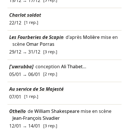
15/12
→
17/12
Charlot soldat
22/12
[1 rep.]
Les Fourberies de Scapin
d'après
Molière
mise en
scène
Omar Porras
29/12
→
31/12
[3 rep.]
['uwrubba]
conception
Ali Thabet
…
05/01
→
06/01
[2 rep.]
Au service de Sa Majesté
07/01
[1 rep.]
Othello
de
William Shakespeare
mise en scène
Jean-François Sivadier
12/01
→
14/01
[3 rep.]