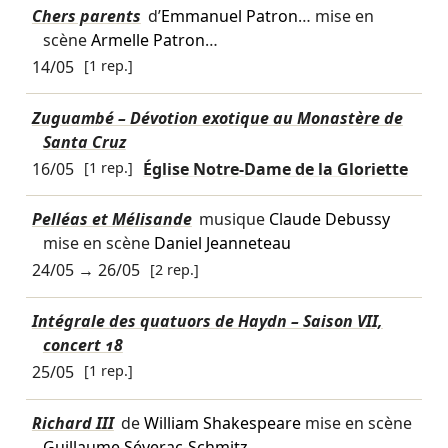
Chers parents
d’
Emmanuel Patron
… mise en
scène
Armelle Patron
…
14/05
[1 rep.]
Zuguambé – Dévotion exotique au Monastère de
Santa Cruz
16/05
[1 rep.]
Église Notre-Dame de la Gloriette
Pelléas et Mélisande
musique
Claude Debussy
mise en scène
Daniel Jeanneteau
24/05
→
26/05
[2 rep.]
Intégrale des quatuors de Haydn – Saison VII,
concert 18
25/05
[1 rep.]
Richard III
de
William Shakespeare
mise en scène
Guillaume Séverac-Schmitz