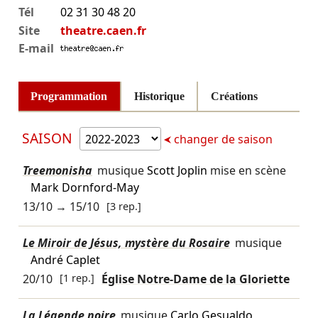
Tél
02 31 30 48 20
Site
theatre.caen.fr
E-mail
Programmation
Historique
Créations
SAISON
changer de saison
Treemonisha
musique
Scott Joplin
mise en scène
Mark Dornford-May
13/10
→
15/10
[3 rep.]
Le Miroir de Jésus, mystère du Rosaire
musique
André Caplet
20/10
[1 rep.]
Église Notre-Dame de la Gloriette
La Légende noire
musique
Carlo Gesualdo