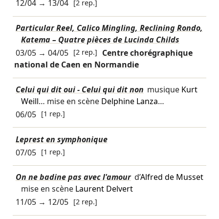
12/04
→
13/04
[2 rep.]
Particular Reel, Calico Mingling, Reclining Rondo,
Katema – Quatre pièces de Lucinda Childs
03/05
→
04/05
[2 rep.]
Centre chorégraphique
national de Caen en Normandie
Celui qui dit oui - Celui qui dit non
musique
Kurt
Weill
… mise en scène
Delphine Lanza
…
06/05
[1 rep.]
Leprest en symphonique
07/05
[1 rep.]
On ne badine pas avec l'amour
d’
Alfred de Musset
mise en scène
Laurent Delvert
11/05
→
12/05
[2 rep.]