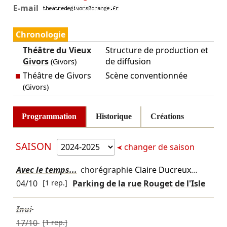
E-mail
Chronologie
Théâtre du Vieux
Structure de production et
Givors
de diffusion
(Givors)
Théâtre de Givors
Scène conventionnée
(Givors)
Programmation
Historique
Créations
SAISON
changer de saison
Avec le temps...
chorégraphie
Claire Ducreux
…
04/10
[1 rep.]
Parking de la rue Rouget de l'Isle
Inui
17/10
[1 rep.]