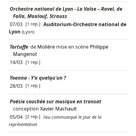
Orchestre national de Lyon - La Valse – Ravel, de
Falla, Maalouf, Strauss
07/03
[1 rep.]
Auditorium-Orchestre national de
Lyon
(Lyon)
Tartuffe
de
Molière
mise en scène
Philippe
Mangenot
14/03
[1 rep.]
Yoanna - Y'a quelqu'un ?
28/03
[1 rep.]
Poésie couchée sur musique en transat
conception
Xavier Machault
05/04
[2 rep.]
lieu communiqué le jour de la
représentation