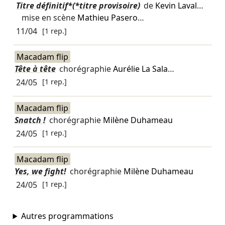
Titre définitif*(*titre provisoire)
de
Kevin Laval
…
mise en scène
Mathieu Pasero
…
11/04
[1 rep.]
Macadam flip
Tête à tête
chorégraphie
Aurélie La Sala
…
24/05
[1 rep.]
Macadam flip
Snatch !
chorégraphie
Milène Duhameau
24/05
[1 rep.]
Macadam flip
Yes, we fight!
chorégraphie
Milène Duhameau
24/05
[1 rep.]
Autres programmations