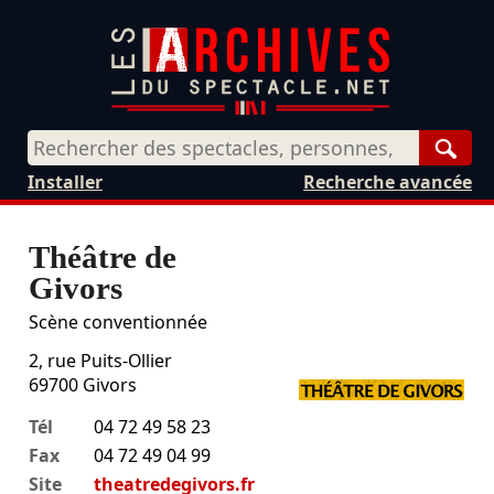
Rech
Installer
Recherche avancée
Théâtre de
Givors
Scène conventionnée
2, rue Puits-Ollier
69700
Givors
Tél
04 72 49 58 23
Fax
04 72 49 04 99
Site
theatredegivors.fr