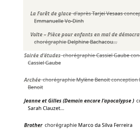
La Forêt de glace
d'après
Tarjei Vesaas
concep
Emmanuelle Vo-Dinh
Volte – Pièce pour enfants en mal de démocra
chorégraphie
Delphine Bachacou
…
Soirée d'études
chorégraphie
Cassiel Gaube
con
Cassiel Gaube
Archée
chorégraphie
Mylène Benoit
conception
Benoit
Jeanne et Gilles (Demain encore l'apocalypse )
c
Sarah Clauzet
…
Brother
chorégraphie
Marco da Silva Ferreira