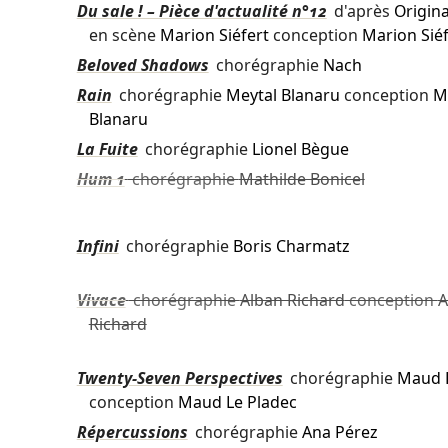
Du sale ! – Pièce d'actualité n°12
d'après
Origina
en scène
Marion Siéfert
conception
Marion Siéf
Beloved Shadows
chorégraphie
Nach
Rain
chorégraphie
Meytal Blanaru
conception
M
Blanaru
La Fuite
chorégraphie
Lionel Bègue
Hum 1
chorégraphie
Mathilde Bonicel
Infini
chorégraphie
Boris Charmatz
Vivace
chorégraphie
Alban Richard
conception
A
Richard
Twenty-Seven Perspectives
chorégraphie
Maud L
conception
Maud Le Pladec
Répercussions
chorégraphie
Ana Pérez