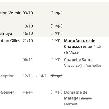
[1 rep.]
tion
Volmir
09/10
[1 rep.]
13/10
[1 rep.]
Kamuyu
16/10
[1 rep.]
ption
Gilles
21/10
Manufacture de
Chaussures
sortie de
résidence
[1 rep.]
06/11
Chapelle Saint-
Vincent
(La Rochelle)
[3 rep.]
nception
12/11
→
14/11
[1 rep.]
 Soulier
14/11
Domaine de
Malagar
(Saint-
Maixant)