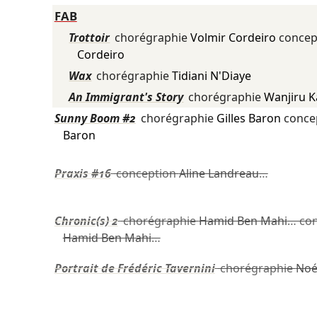
FAB
Trottoir
chorégraphie
Volmir Cordeiro
concep
Cordeiro
Wax
chorégraphie
Tidiani N'Diaye
An Immigrant's Story
chorégraphie
Wanjiru 
Sunny Boom #2
chorégraphie
Gilles Baron
conce
Baron
Praxis #16
conception
Aline Landreau
…
Chronic(s) 2
chorégraphie
Hamid Ben Mahi
… co
Hamid Ben Mahi
…
Portrait de Frédéric Tavernini
chorégraphie
Noé