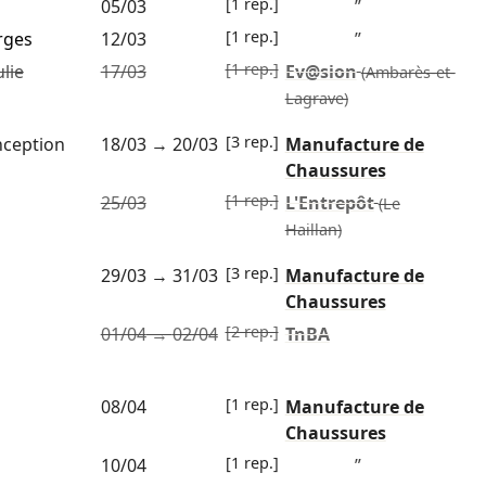
[1 rep.]
05/03
”
[1 rep.]
rges
12/03
”
[1 rep.]
ulie
17/03
Ev@sion
(Ambarès-et-
Lagrave)
[3 rep.]
nception
18/03
→
20/03
Manufacture de
Chaussures
[1 rep.]
25/03
L'Entrepôt
(Le
Haillan)
[3 rep.]
29/03
→
31/03
Manufacture de
Chaussures
[2 rep.]
01/04
→
02/04
TnBA
[1 rep.]
08/04
Manufacture de
Chaussures
[1 rep.]
10/04
”