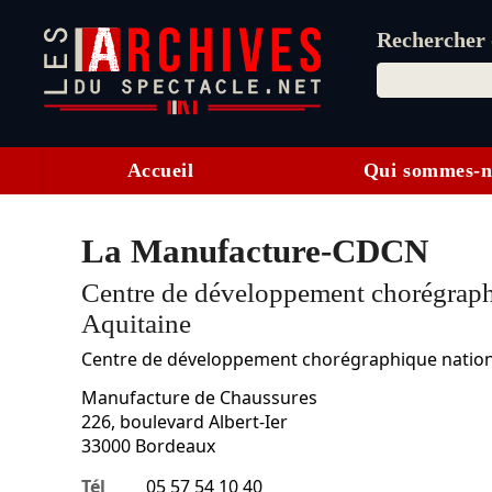
Rechercher d
Accueil
Qui sommes-n
La Manufacture-CDCN
Centre de développement chorégraph
Aquitaine
Centre de développement chorégraphique nation
Manufacture de Chaussures
226, boulevard Albert-Ier
33000
Bordeaux
Tél
05 57 54 10 40