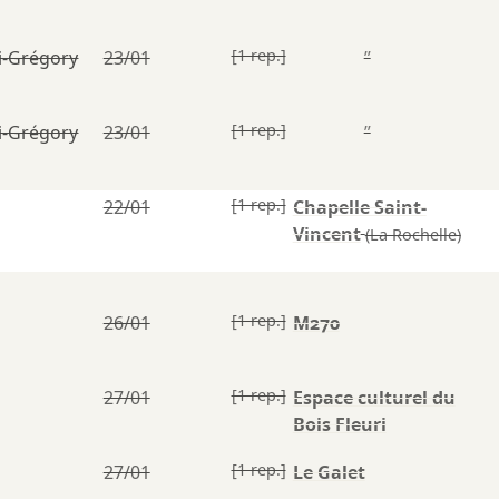
[1 rep.]
i-Grégory
23/01
”
[1 rep.]
i-Grégory
23/01
”
[1 rep.]
22/01
Chapelle Saint-
Vincent
(La Rochelle)
[1 rep.]
26/01
M270
[1 rep.]
27/01
Espace culturel du
Bois Fleuri
[1 rep.]
27/01
Le Galet