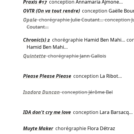
Praxis #17
conception
Annamaria Ajmone
…
OVTR (On va tout rendre)
conception
Gaëlle Bou
Opale
chorégraphie
Julie Coutant
… conception
J
Coutant
…
Chronic(s) 2
chorégraphie
Hamid Ben Mahi
… co
Hamid Ben Mahi
…
Quintette
chorégraphie
Jann Gallois
Please Please Please
conception
La Ribot
…
Isadora Duncan
conception
Jérôme Bel
IDA don't cry me love
conception
Lara Barsacq
…
Muyte Maker
chorégraphie
Flora Détraz