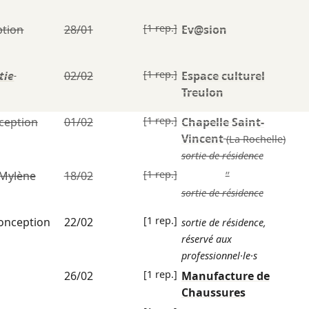
[1 rep.]
tion
28/01
Ev@sion
[1 rep.]
tie
02/02
Espace culturel
Treulon
[1 rep.]
ception
01/02
Chapelle Saint-
Vincent
(La Rochelle)
sortie de résidence
[1 rep.]
Mylène
18/02
”
sortie de résidence
[1 rep.]
onception
22/02
sortie de résidence,
réservé aux
professionnel·le·s
[1 rep.]
26/02
Manufacture de
Chaussures