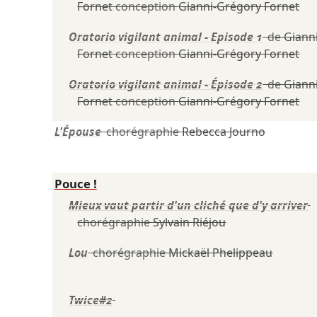
Fornet
conception
Gianni-Grégory Fornet
Oratorio vigilant animal - Episode 1
de
Giann
Fornet
conception
Gianni-Grégory Fornet
Oratorio vigilant animal - Épisode 2
de
Giann
Fornet
conception
Gianni-Grégory Fornet
L'Épouse
chorégraphie
Rebecca Journo
Pouce !
Mieux vaut partir d'un cliché que d'y arriver
chorégraphie
Sylvain Riéjou
Lou
chorégraphie
Mickaël Phelippeau
Twice#2