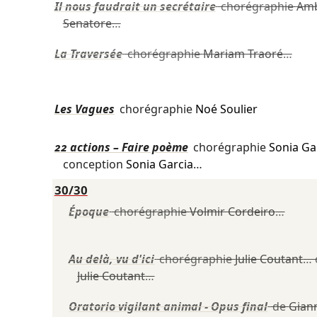
Il nous faudrait un secrétaire
chorégraphie
Am
Senatore
…
La Traversée
chorégraphie
Mariam Traoré
…
Les Vagues
chorégraphie
Noé Soulier
22 actions – Faire poème
chorégraphie
Sonia Ga
conception
Sonia Garcia
…
30/30
Époque
chorégraphie
Volmir Cordeiro
…
Au delà, vu d'ici
chorégraphie
Julie Coutant
… 
Julie Coutant
…
Oratorio vigilant animal - Opus final
de
Gian