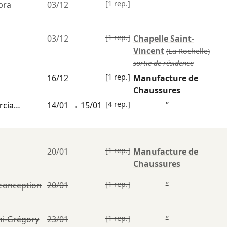
[1 rep.]
bra
03/12
[1 rep.]
03/12
Chapelle Saint-
Vincent
(La Rochelle)
sortie de résidence
[1 rep.]
16/12
Manufacture de
Chaussures
[4 rep.]
rcia
…
14/01
→
15/01
”
[1 rep.]
20/01
Manufacture de
Chaussures
[1 rep.]
conception
20/01
”
[1 rep.]
ni-Grégory
23/01
”