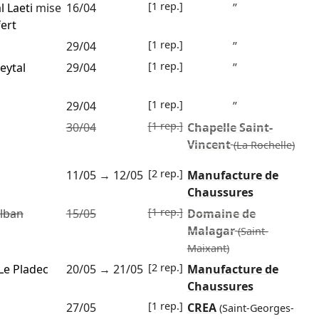
[1 rep.]
l Laeti
mise
16/04
”
ert
[1 rep.]
29/04
”
[1 rep.]
eytal
29/04
”
[1 rep.]
29/04
”
[1 rep.]
30/04
Chapelle Saint-
Vincent
(La Rochelle)
[2 rep.]
11/05
→
12/05
Manufacture de
Chaussures
[1 rep.]
lban
15/05
Domaine de
Malagar
(Saint-
Maixant)
[2 rep.]
e Pladec
20/05
→
21/05
Manufacture de
Chaussures
[1 rep.]
27/05
CREA
(Saint-Georges-