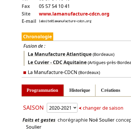
Fax
05 57 54 10 41
Site
www.lamanufacture-cdcn.org
E-mail
Chronologie
Fusion de :
La Manufacture Atlantique
(Bordeaux)
Le Cuvier - CDC Aquitaine
(Artigues-près-Borde
La Manufacture-CDCN
(Bordeaux)
Programmation
Historique
Créations
SAISON
changer de saison
Faits et gestes
chorégraphie
Noé Soulier
concep
Soulier