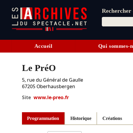
Rechercher d
Accueil
Qui sommes-n
Le PréO
5, rue du Général de Gaulle
67205
Oberhausbergen
Site
www.le-preo.fr
Programmation
Historique
Créations