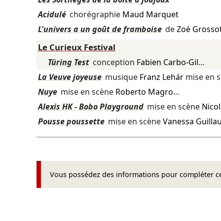
Acidulé
chorégraphie
Maud Marquet
L'univers a un goût de framboise
de
Zoé Grosso
Le Curieux Festival
Türing Test
conception
Fabien Carbo-Gil
…
La Veuve joyeuse
musique
Franz Lehár
mise en 
Nuye
mise en scène
Roberto Magro
…
Alexis HK - Bobo Playground
mise en scène
Nico
Pousse poussette
mise en scène
Vanessa Guill
Vous possédez des informations pour compléter cet