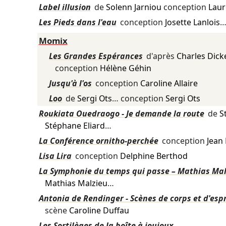
Label illusion
de
Solenn Jarniou
conception
Laur
Les Pieds dans l'eau
conception
Josette Lanlois
Momix
Les Grandes Espérances
d'après
Charles Dick
conception
Hélène Géhin
Jusqu'à l'os
conception
Caroline Allaire
Loo
de
Sergi Ots
… conception
Sergi Ots
Roukiata Ouedraogo - Je demande la route
de
S
Stéphane Eliard
…
La Conférence ornitho-perchée
conception
Jean
Lisa Lira
conception
Delphine Berthod
La Symphonie du temps qui passe – Mathias Mal
Mathias Malzieu
…
Antonia de Rendinger - Scènes de corps et d'espr
scène
Caroline Duffau
Les Sortilèges de la boîte à joujoux