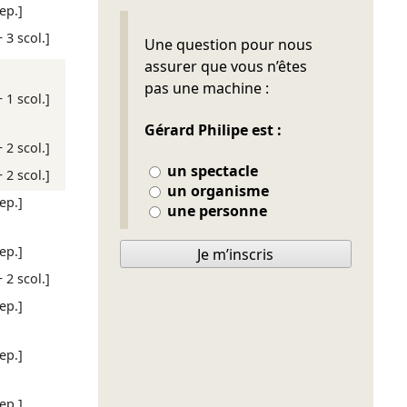
rep.]
Ne pas remplir
+ 3 scol.]
Une question pour nous
assurer que vous n’êtes
pas une machine :
+ 1 scol.]
Gérard Philipe est :
+ 2 scol.]
un spectacle
+ 2 scol.]
un organisme
rep.]
une personne
rep.]
Je m’inscris
+ 2 scol.]
rep.]
rep.]
rep.]