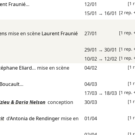
[1 
ent Fraunié
…
12/01
[2 rep. 
…
15/01
→
16/01
[1 rep. 
ens
mise en scène
Laurent Fraunié
27/01
[1 rep. 
29/01
→
30/01
[1 rep. 
10/02
→
12/02
[1 
téphane Eliard
… mise en scène
04/02
[1 
 Boucault
…
04/03
[1 rep. 
17/03
→
18/03
[1 
zieu & Daria Nelson
conception
30/03
[1 
it
d’
Antonia de Rendinger
mise en
01/04
[1 
02/04