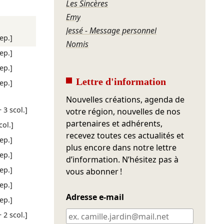
Les Sincères
Emy
Jessé - Message personnel
rep.]
Nomis
rep.]
rep.]
Lettre d'information
rep.]
Nouvelles créations, agenda de
+ 3 scol.]
votre région, nouvelles de nos
partenaires et adhérents,
col.]
recevez toutes ces actualités et
rep.]
plus encore dans notre lettre
rep.]
d’information. N’hésitez pas à
rep.]
vous abonner !
rep.]
Adresse e-mail
rep.]
+ 2 scol.]