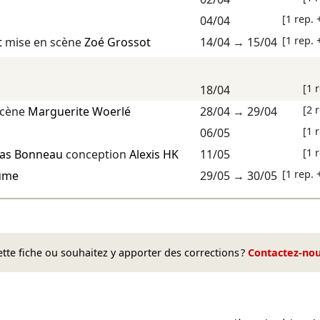
[1 rep. 
04/04
[1 rep. 
t
mise en scène
Zoé Grossot
14/04
→
15/04
[1 
18/04
[2 
scène
Marguerite Woerlé
28/04
→
29/04
[1 
06/05
[1 
las Bonneau
conception
Alexis HK
11/05
[1 rep. 
aume
29/05
→
30/05
te fiche ou souhaitez y apporter des corrections ?
Contactez-no