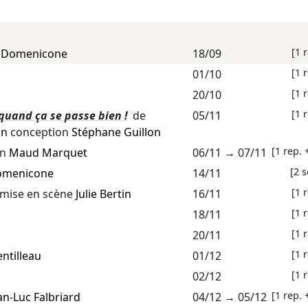
[1 
c Domenicone
18/09
[1 
01/10
[1 
20/10
[1 
 quand ça se passe bien !
de
05/11
on
conception
Stéphane Guillon
[1 rep. 
on
Maud Marquet
06/11
→
07/11
[2 s
Domenicone
14/11
[1 
mise en scène
Julie Bertin
16/11
[1 
18/11
[1 
20/11
[1 
ntilleau
01/12
[1 
02/12
[1 rep. 
an-Luc Falbriard
04/12
→
05/12