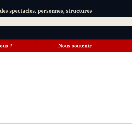
es spectacles, personnes, structures
ous ?
Nous soutenir