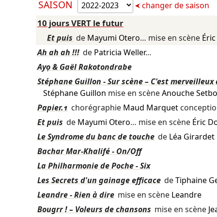
SAISON
changer de saison
10 jours VERT le futur
Et puis
de
Mayumi Otero
… mise en scène
Éri
Ah ah ah !!!
de
Patricia Weller
…
Ayọ & Gaël Rakotondrabe
Stéphane Guillon - Sur scène – C'est merveilleux
Stéphane Guillon
mise en scène
Anouche Setb
Papier.1
chorégraphie
Maud Marquet
concepti
Et puis
de
Mayumi Otero
… mise en scène
Éric 
Le Syndrome du banc de touche
de
Léa Girardet
Bachar Mar-Khalifé - On/Off
La Philharmonie de Poche - Six
Les Secrets d'un gainage efficace
de
Tiphaine Ge
Leandre - Rien à dire
mise en scène
Leandre
Bougrr ! – Voleurs de chansons
mise en scène
Je