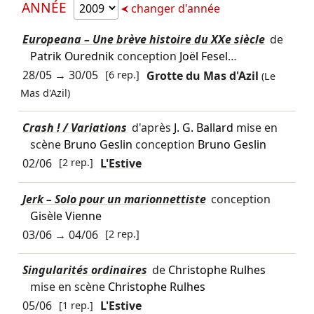
ANNÉE
changer d'année
Europeana – Une brève histoire du XXe siècle
de
Patrik Ourednik
conception
Joël Fesel
…
28/05
→
30/05
[6 rep.]
Grotte du Mas d'Azil
(Le
Mas d'Azil)
Crash ! / Variations
d'après
J. G. Ballard
mise en
scène
Bruno Geslin
conception
Bruno Geslin
02/06
[2 rep.]
L'Estive
Jerk – Solo pour un marionnettiste
conception
Gisèle Vienne
03/06
→
04/06
[2 rep.]
Singularités ordinaires
de
Christophe Rulhes
mise en scène
Christophe Rulhes
05/06
[1 rep.]
L'Estive