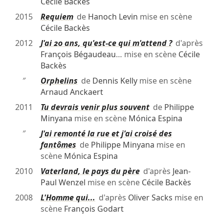
Cécile Backès
2015
Requiem
de
Hanoch Levin
mise en scène
Cécile Backès
2012
J'ai 20 ans, qu'est-ce qui m'attend ?
d'après
François Bégaudeau
… mise en scène
Cécile
Backès
″
Orphelins
de
Dennis Kelly
mise en scène
Arnaud Anckaert
2011
Tu devrais venir plus souvent
de
Philippe
Minyana
mise en scène
Mónica Espina
″
J'ai remonté la rue et j'ai croisé des
fantômes
de
Philippe Minyana
mise en
scène
Mónica Espina
2010
Vaterland, le pays du père
d'après
Jean-
Paul Wenzel
mise en scène
Cécile Backès
2008
L'Homme qui...
d'après
Oliver Sacks
mise en
scène
François Godart