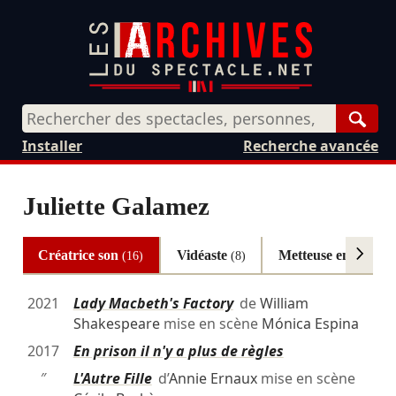
Rech
Installer
Recherche avancée
Juliette Galamez
Créatrice son
Vidéaste
Metteuse en scène
(16)
(8)
(
2021
Lady Macbeth's Factory
de
William
Shakespeare
mise en scène
Mónica Espina
2017
En prison il n'y a plus de règles
″
L'Autre Fille
d’
Annie Ernaux
mise en scène