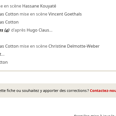
e en scène
Hassane Kouyaté
las Cotton
mise en scène
Vincent Goethals
las Cotton
s (4)
d'après
Hugo Claus
…
las Cotton
mise en scène
Christine Delmotte-Weber
t
…
tton
te fiche ou souhaitez y apporter des corrections ?
Contactez-no