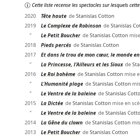
Cette liste recense les spectacles sur lesquels ce
2020
Tête haute
de
Stanislas Cotton
2019
Le Complexe de Robinson
de
Stanislas Co
″
Le Petit Boucher
de
Stanislas Cotton
mise
2018
Pieds percés
de
Stanislas Cotton
2017
Et dans le trou de mon cœur, le monde en
″
La Princesse, l'Ailleurs et les Sioux
de
Sta
2016
Le Roi bohème
de
Stanislas Cotton
mise e
″
L'Humanité plage
de
Stanislas Cotton
mis
″
Le Ventre de la baleine
de
Stanislas Cott
2015
La Dictée
de
Stanislas Cotton
mise en sc
″
Le Ventre de la baleine
de
Stanislas Cott
2014
La Gêne du clown
de
Stanislas Cotton
mis
2013
Le Petit Boucher
de
Stanislas Cotton