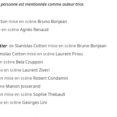
tte personne est mentionnée comme auteur·trice.
tton
mise en scène
Bruno Bonjean
 en scène
Agnès Renaud
tier
de
Stanislas Cotton
mise en scène
Bruno Bonjean
nislas Cotton
mise en scène
Laurent Priou
n scène
Bela Czuppon
e en scène
Laurent Ziveri
on
mise en scène
Robert Condamin
ène
Manon Josserand
on
mise en scène
Sophie Thebault
e en scène
Georges Lini