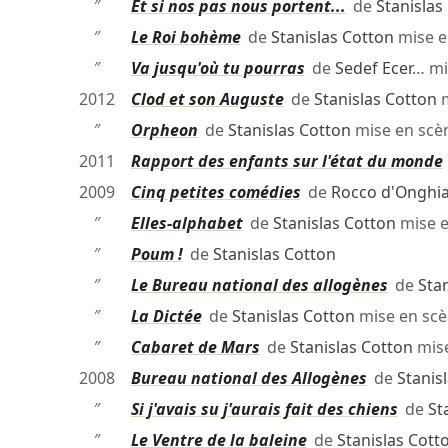
″
Et si nos pas nous portent...
de
Stanislas
″
Le Roi bohème
de
Stanislas Cotton
mise e
″
Va jusqu'où tu pourras
de
Sedef Ecer
… mi
2012
Clod et son Auguste
de
Stanislas Cotton
m
″
Orpheon
de
Stanislas Cotton
mise en scè
2011
Rapport des enfants sur l'état du monde
2009
Cinq petites comédies
de
Rocco d'Onghi
″
Elles-alphabet
de
Stanislas Cotton
mise 
″
Poum !
de
Stanislas Cotton
″
Le Bureau national des allogènes
de
Sta
″
La Dictée
de
Stanislas Cotton
mise en sc
″
Cabaret de Mars
de
Stanislas Cotton
mis
2008
Bureau national des Allogènes
de
Stanis
″
Si j'avais su j'aurais fait des chiens
de
St
″
Le Ventre de la baleine
de
Stanislas Cott