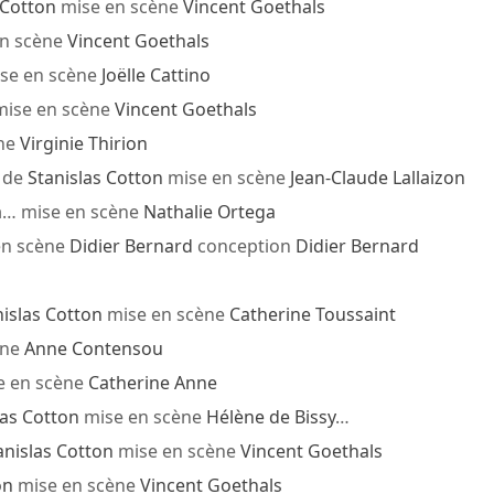
 Cotton
mise en scène
Vincent Goethals
n scène
Vincent Goethals
se en scène
Joëlle Cattino
ise en scène
Vincent Goethals
ne
Virginie Thirion
de
Stanislas Cotton
mise en scène
Jean-Claude Lallaizon
a
… mise en scène
Nathalie Ortega
en scène
Didier Bernard
conception
Didier Bernard
nislas Cotton
mise en scène
Catherine Toussaint
ène
Anne Contensou
e en scène
Catherine Anne
las Cotton
mise en scène
Hélène de Bissy
…
anislas Cotton
mise en scène
Vincent Goethals
on
mise en scène
Vincent Goethals