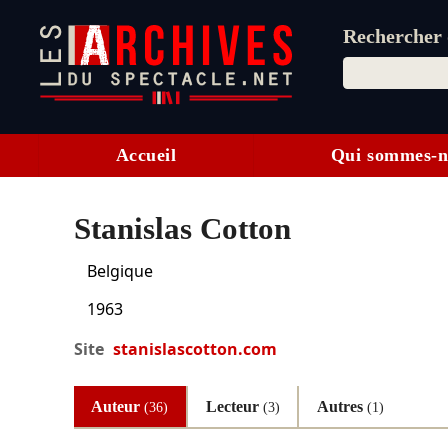
Rechercher d
Accueil
Qui sommes-n
Stanislas Cotton
Belgique
1963
Site
stanislascotton.com
Auteur
Lecteur
Autres
(36)
(3)
(1)