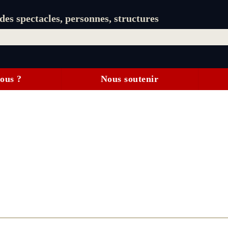
es spectacles, personnes, structures
ous ?
Nous soutenir