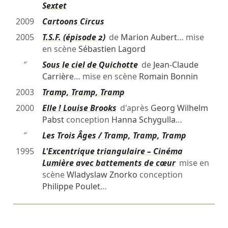
Sextet
2009
Cartoons Circus
2005
T.S.F. (épisode 2)
de
Marion Aubert
… mise
en scène
Sébastien Lagord
″
Sous le ciel de Quichotte
de
Jean-Claude
Carrière
… mise en scène
Romain Bonnin
2003
Tramp, Tramp, Tramp
2000
Elle ! Louise Brooks
d'après
Georg Wilhelm
Pabst
conception
Hanna Schygulla
…
″
Les Trois Âges / Tramp, Tramp, Tramp
1995
L'Excentrique triangulaire – Cinéma
Lumière avec battements de cœur
mise en
scène
Wladyslaw Znorko
conception
Philippe Poulet
…