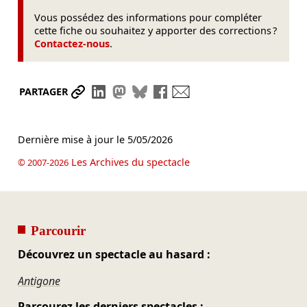
Vous possédez des informations pour compléter
cette fiche ou souhaitez y apporter des corrections ?
Contactez-nous
.
Partager le lien
Partager sur LinkedIn
Partager sur Mastodon
Partager sur Bluesky
Partager sur Facebook
Envoyer par mail
PARTAGER
Dernière mise à jour le
5/05/2026
Les Archives du spectacle
© 2007-2026
Parcourir
Découvrez un spectacle au hasard :
Antigone
Parcourez les derniers spectacles :