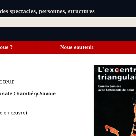
es spectacles, personnes, structures
ous ?
Nous soutenir
 cœur
ionale Chambéry-Savoie
se en œuvre)