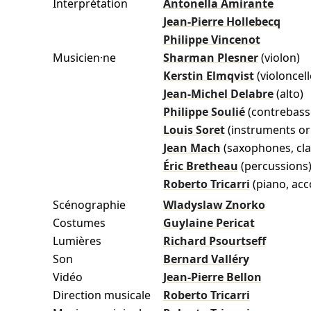
Interprétation
Antonella Amirante
Jean-Pierre Hollebecq
Philippe Vincenot
Musicien·ne
Sharman Plesner
(violon)
Kerstin Elmqvist
(violoncell
Jean-Michel Delabre
(alto)
Philippe Soulié
(contrebass
Louis Soret
(instruments or
Jean Mach
(saxophones, cla
Éric Bretheau
(percussions
Roberto Tricarri
(piano, ac
Scénographie
Wladyslaw Znorko
Costumes
Guylaine Pericat
Lumières
Richard Psourtseff
Son
Bernard Valléry
Vidéo
Jean-Pierre Bellon
Direction musicale
Roberto Tricarri