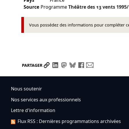
Pays
France
Source
Programme
Théâtre des 13 vents
1995
Vous possédez des informations pour compléter cet
Partager le lien
Partager sur LinkedIn
Partager sur Mastodon
Partager sur Bluesky
Partager sur Face
Envoyer par ma
PARTAGER
Nous soutenir
Nos services aux professionnels
Lettre d'information
Flux RSS : Dernières programmations archivées