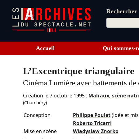
Rechercher d
Accueil
Qui sommes-n
L’Excentrique triangulaire
Cinéma Lumière avec battements de
Création le
7 octobre 1995
:
Malraux, scène nat
(Chambéry)
Conception
Philippe Poulet
(idée et mi
Roberto Tricarri
Mise en scène
Wladyslaw Znorko