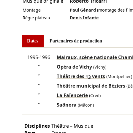
Musique originale
Roberto Tricarri
Montage
Paul Génard
(montage des film
Régie plateau
Denis Infante
Dates
Partenaires de production
1995-1996
Malraux, scène nationale Cham
″
Opéra de Vichy
(Vichy)
″
Théâtre des 13 vents
(Montpellier)
″
Théâtre municipal de Béziers
(Bé
″
La Faïencerie
(Creil)
″
Saônora
(Mâcon)
Disciplines
Théâtre – Musique