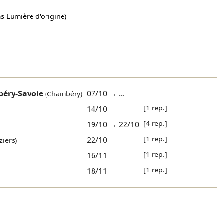
s Lumière d'origine)
béry-Savoie
07/10
→ ...
(Chambéry)
[1 rep.]
14/10
[4 rep.]
19/10
→
22/10
[1 rep.]
22/10
ziers)
[1 rep.]
16/11
[1 rep.]
18/11