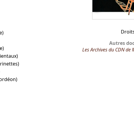
Droit
e)
Autres do
e)
Les Archives du CDN de 
ientaux)
rinettes)
)
cordéon)