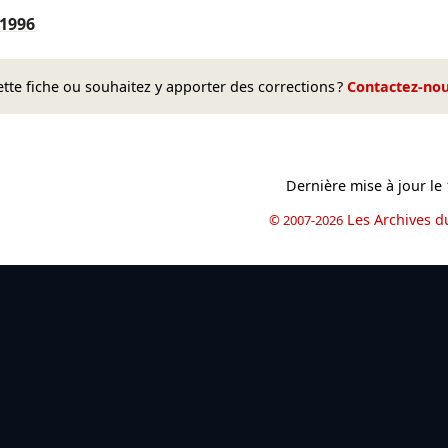
/1996
te fiche ou souhaitez y apporter des corrections ?
Contactez-no
Dernière mise à jour le
Les Archives d
© 2007-2026
book
il