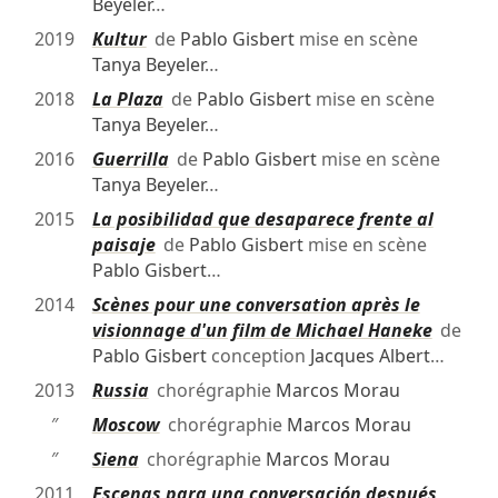
Beyeler
…
2019
Kultur
de
Pablo Gisbert
mise en scène
Tanya Beyeler
…
2018
La Plaza
de
Pablo Gisbert
mise en scène
Tanya Beyeler
…
2016
Guerrilla
de
Pablo Gisbert
mise en scène
Tanya Beyeler
…
2015
La posibilidad que desaparece frente al
paisaje
de
Pablo Gisbert
mise en scène
Pablo Gisbert
…
2014
Scènes pour une conversation après le
visionnage d'un film de Michael Haneke
de
Pablo Gisbert
conception
Jacques Albert
…
2013
Russia
chorégraphie
Marcos Morau
″
Moscow
chorégraphie
Marcos Morau
″
Siena
chorégraphie
Marcos Morau
2011
Escenas para una conversación después