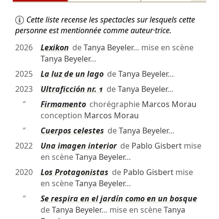
Cette liste recense les spectacles sur lesquels cette
personne est mentionnée comme auteur·trice.
2026
Lexikon
de
Tanya Beyeler
… mise en scène
Tanya Beyeler
…
2025
La luz de un lago
de
Tanya Beyeler
…
2023
Ultraficción nr. 1
de
Tanya Beyeler
…
″
Firmamento
chorégraphie
Marcos Morau
conception
Marcos Morau
″
Cuerpos celestes
de
Tanya Beyeler
…
2022
Una imagen interior
de
Pablo Gisbert
mise
en scène
Tanya Beyeler
…
2020
Los Protagonistas
de
Pablo Gisbert
mise
en scène
Tanya Beyeler
…
″
Se respira en el jardín como en un bosque
de
Tanya Beyeler
… mise en scène
Tanya