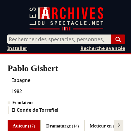
Rech
Installer
Recherche avancée
Pablo Gisbert
Espagne
1982
Fondateur
El Conde de Torrefiel
Auteur
Dramaturge
Metteur en scène
(17)
(14)
(9)