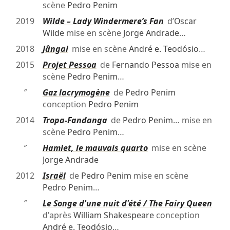
scène
Pedro Penim
2019
Wilde – Lady Windermere’s Fan
d’
Oscar
Wilde
mise en scène
Jorge Andrade
…
2018
Jângal
mise en scène
André e. Teodósio
…
2015
Projet Pessoa
de
Fernando Pessoa
mise en
scène
Pedro Penim
…
″
Gaz lacrymogène
de
Pedro Penim
conception
Pedro Penim
2014
Tropa-Fandanga
de
Pedro Penim
… mise en
scène
Pedro Penim
…
″
Hamlet, le mauvais quarto
mise en scène
Jorge Andrade
2012
Israël
de
Pedro Penim
mise en scène
Pedro Penim
…
″
Le Songe d'une nuit d'été / The Fairy Queen
d'après
William Shakespeare
conception
André e. Teodósio
…