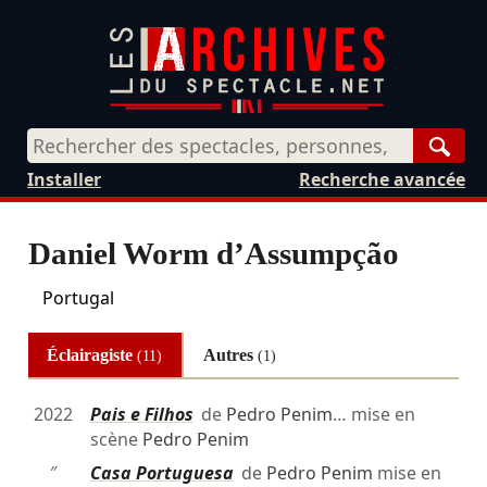
Rech
Installer
Recherche avancée
Daniel Worm d’Assumpção
Portugal
Éclairagiste
Autres
(11)
(1)
2022
Pais e Filhos
de
Pedro Penim
… mise en
scène
Pedro Penim
″
Casa Portuguesa
de
Pedro Penim
mise en