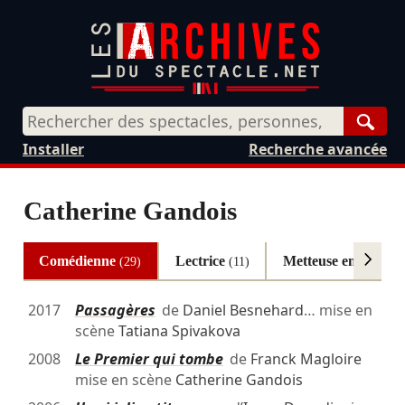
Rech
Installer
Recherche avancée
Catherine Gandois
Comédienne
Lectrice
Metteuse en scène
(29)
(11)
(
2017
Passagères
de
Daniel Besnehard
… mise en
scène
Tatiana Spivakova
2008
Le Premier qui tombe
de
Franck Magloire
mise en scène
Catherine Gandois