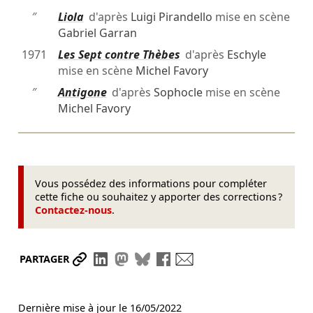
″
Liola
d'après
Luigi Pirandello
mise en scène
Gabriel Garran
1971
Les Sept contre Thèbes
d'après
Eschyle
mise en scène
Michel Favory
″
Antigone
d'après
Sophocle
mise en scène
Michel Favory
Vous possédez des informations pour compléter
cette fiche ou souhaitez y apporter des corrections ?
Contactez-nous
.
Partager le lien
Partager sur LinkedIn
Partager sur Mastodon
Partager sur Bluesky
Partager sur Facebook
Envoyer par mail
PARTAGER
Dernière mise à jour le
16/05/2022