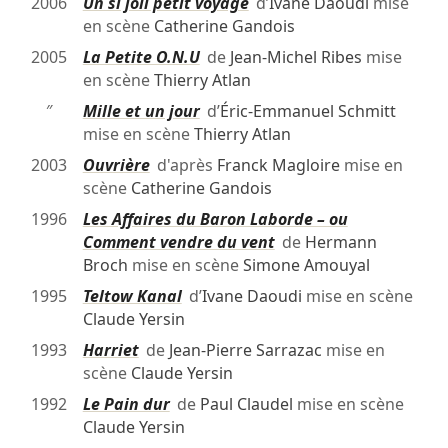
2006
Un si joli petit voyage
d’
Ivane Daoudi
mise
en scène
Catherine Gandois
2005
La Petite O.N.U
de
Jean-Michel Ribes
mise
en scène
Thierry Atlan
″
Mille et un jour
d’
Éric-Emmanuel Schmitt
mise en scène
Thierry Atlan
2003
Ouvrière
d'après
Franck Magloire
mise en
scène
Catherine Gandois
1996
Les Affaires du Baron Laborde – ou
Comment vendre du vent
de
Hermann
Broch
mise en scène
Simone Amouyal
1995
Teltow Kanal
d’
Ivane Daoudi
mise en scène
Claude Yersin
1993
Harriet
de
Jean-Pierre Sarrazac
mise en
scène
Claude Yersin
1992
Le Pain dur
de
Paul Claudel
mise en scène
Claude Yersin