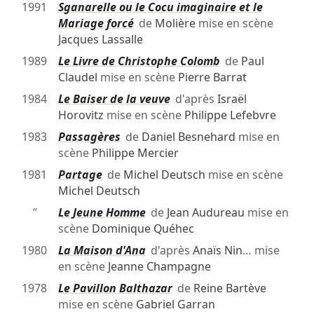
1991
Sganarelle ou le Cocu imaginaire et le
Mariage forcé
de
Molière
mise en scène
Jacques Lassalle
1989
Le Livre de Christophe Colomb
de
Paul
Claudel
mise en scène
Pierre Barrat
1984
Le Baiser de la veuve
d'après
Israël
Horovitz
mise en scène
Philippe Lefebvre
1983
Passagères
de
Daniel Besnehard
mise en
scène
Philippe Mercier
1981
Partage
de
Michel Deutsch
mise en scène
Michel Deutsch
″
Le Jeune Homme
de
Jean Audureau
mise en
scène
Dominique Quéhec
1980
La Maison d'Ana
d'après
Anaïs Nin
… mise
en scène
Jeanne Champagne
1978
Le Pavillon Balthazar
de
Reine Bartève
mise en scène
Gabriel Garran