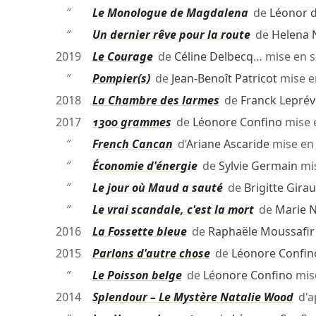
″
Le Monologue de Magdalena
de
Léonor 
″
Un dernier rêve pour la route
de
Helena 
2019
Le Courage
de
Céline Delbecq
… mise en 
″
Pompier(s)
de
Jean-Benoît Patricot
mise e
2018
La Chambre des larmes
de
Franck Leprév
2017
1300 grammes
de
Léonore Confino
mise 
″
French Cancan
d’
Ariane Ascaride
mise en
″
Économie d'énergie
de
Sylvie Germain
mi
″
Le jour où Maud a sauté
de
Brigitte Gira
″
Le vrai scandale, c'est la mort
de
Marie N
2016
La Fossette bleue
de
Raphaële Moussafir
2015
Parlons d'autre chose
de
Léonore Confin
″
Le Poisson belge
de
Léonore Confino
mis
2014
Splendour – Le Mystère Natalie Wood
d'a