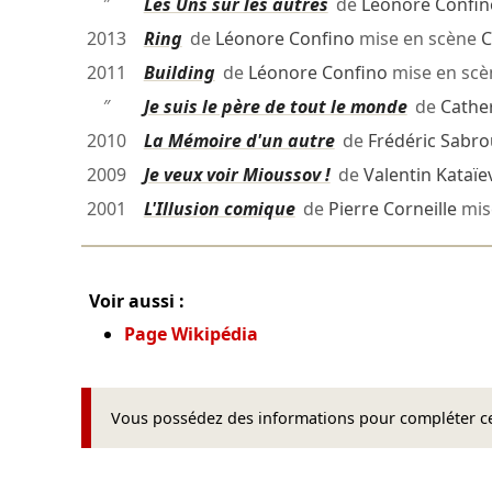
″
Les Uns sur les autres
de
Léonore Confin
2013
Ring
de
Léonore Confino
mise en scène
C
2011
Building
de
Léonore Confino
mise en sc
″
Je suis le père de tout le monde
de
Cathe
2010
La Mémoire d'un autre
de
Frédéric Sabro
2009
Je veux voir Mioussov !
de
Valentin Kataïe
2001
L'Illusion comique
de
Pierre Corneille
mis
Voir aussi :
Page Wikipédia
Vous possédez des informations pour compléter cet