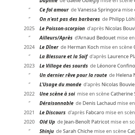
″
Daphné
de
Gaëlle Obiégly
mise en scène
″
Ce fol amour
de
Vanessa Springora
mise 
″
On n'est pas des barbares
de
Philipp Löh
2025
Le Poisson-scorpion
d'après
Nicolas Bouv
″
Ailleurs/Après
d’
Arnaud Bedouet
mise en
2024
Le Dîner
de
Herman Koch
mise en scène
″
La Blessure et la Soif
d'après
Laurence Pl
2023
Le Village des sourds
de
Léonore Confin
″
Un dernier rêve pour la route
de
Helena 
″
L'Usage du monde
d'après
Nicolas Bouvie
2022
Une scène à soi
mise en scène
Catherine
″
Déraisonnable
de
Denis Lachaud
mise en
2021
Le Discours
d'après
Fabcaro
mise en scè
2020
Old Up
de
Jean-Benoît Patricot
mise en s
″
Shinju
de
Sarah Chiche
mise en scène
Cat