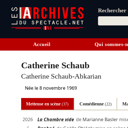
Rechercher d
Accueil
Qui sommes-n
Catherine Schaub
Catherine Schaub-Abkarian
Née le
8 novembre 1969
Metteuse en scène
Comédienne
Ma
(37)
(22)
2026
La Chambre vide
de
Marianne Basler
mis