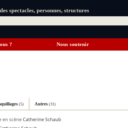
es spectacles, personnes, structures
ous ?
Nous soutenir
quillages
Autres
(5)
(31)
e en scène
Catherine Schaub