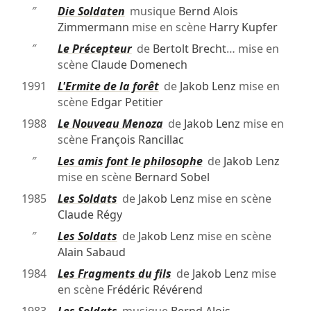
″
Die Soldaten
musique
Bernd Alois
Zimmermann
mise en scène
Harry Kupfer
″
Le Précepteur
de
Bertolt Brecht
… mise en
scène
Claude Domenech
1991
L'Ermite de la forêt
de
Jakob Lenz
mise en
scène
Edgar Petitier
1988
Le Nouveau Menoza
de
Jakob Lenz
mise en
scène
François Rancillac
″
Les amis font le philosophe
de
Jakob Lenz
mise en scène
Bernard Sobel
1985
Les Soldats
de
Jakob Lenz
mise en scène
Claude Régy
″
Les Soldats
de
Jakob Lenz
mise en scène
Alain Sabaud
1984
Les Fragments du fils
de
Jakob Lenz
mise
en scène
Frédéric Révérend
1983
Les Soldats
musique
Bernd Alois