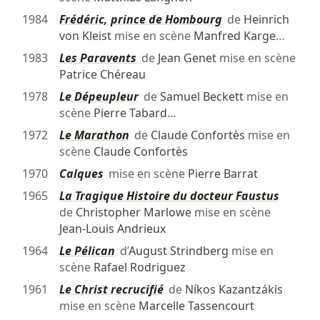
1984
Frédéric, prince de Hombourg
de
Heinrich
von Kleist
mise en scène
Manfred Karge
…
1983
Les Paravents
de
Jean Genet
mise en scène
Patrice Chéreau
1978
Le Dépeupleur
de
Samuel Beckett
mise en
scène
Pierre Tabard
…
1972
Le Marathon
de
Claude Confortès
mise en
scène
Claude Confortès
1970
Calques
mise en scène
Pierre Barrat
1965
La Tragique Histoire du docteur Faustus
de
Christopher Marlowe
mise en scène
Jean-Louis Andrieux
1964
Le Pélican
d’
August Strindberg
mise en
scène
Rafael Rodriguez
1961
Le Christ recrucifié
de
Níkos Kazantzákis
mise en scène
Marcelle Tassencourt