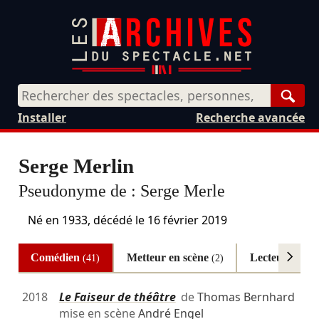
Rech
Installer
Recherche avancée
Serge Merlin
Pseudonyme de :
Serge Merle
Né en 1933, décédé le
16 février 2019
Comédien
Metteur en scène
Lecteur
(41)
(2)
(2)
2018
Le Faiseur de théâtre
de
Thomas Bernhard
mise en scène
André Engel