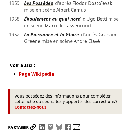
1959
Les Possédés
d'après
Fiodor Dostoïevski
mise en scène
Albert Camus
1958
Éboulement au quai nord
d’
Ugo Betti
mise
en scène
Marcelle Tassencourt
1952
La Puissance et la Gloire
d'après
Graham
Greene
mise en scène
André Clavé
Voir aussi :
Page Wikipédia
Vous possédez des informations pour compléter
cette fiche ou souhaitez y apporter des corrections ?
Contactez-nous
.
Partager le lien
Partager sur LinkedIn
Partager sur Mastodon
Partager sur Bluesky
Partager sur Facebook
Envoyer par mail
PARTAGER