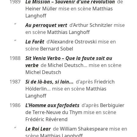
1989
La Mission – Souvenir d'une révolution
de
Heiner Müller
mise en scène
Matthias
Langhoff
″
Au perroquet vert
d’
Arthur Schnitzler
mise
en scène
Matthias Langhoff
″
La Forêt
d’
Alexandre Ostrovski
mise en
scène
Bernard Sobel
1988
Sit Venia Verbo – Que la faute soit au
verbe
de
Michel Deutsch
… mise en scène
Michel Deutsch
1987
Si de là-bas, si loin...
d'après
Friedrich
Hölderlin
… mise en scène
Matthias
Langhoff
1986
L'Homme aux farfadets
d'après
Berbiguier
de Terre-Neuve du Thym
mise en scène
Frédéric Révérend
″
Le Roi Lear
de
William Shakespeare
mise en
scène
Matthias Langhoff