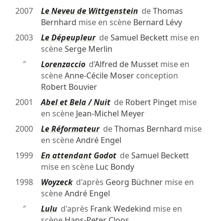
2007
Le Neveu de Wittgenstein
de
Thomas
Bernhard
mise en scène
Bernard Lévy
2003
Le Dépeupleur
de
Samuel Beckett
mise en
scène
Serge Merlin
″
Lorenzaccio
d’
Alfred de Musset
mise en
scène
Anne-Cécile Moser
conception
Robert Bouvier
2001
Abel et Bela / Nuit
de
Robert Pinget
mise
en scène
Jean-Michel Meyer
2000
Le Réformateur
de
Thomas Bernhard
mise
en scène
André Engel
1999
En attendant Godot
de
Samuel Beckett
mise en scène
Luc Bondy
1998
Woyzeck
d'après
Georg Büchner
mise en
scène
André Engel
″
Lulu
d'après
Frank Wedekind
mise en
scène
Hans-Peter Cloos