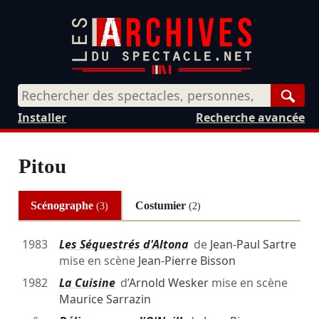
Rech
Installer
Recherche avancée
Pitou
Scénographe
Costumier
(3)
(2)
1983
Les Séquestrés d'Altona
de
Jean-Paul Sartre
mise en scène
Jean-Pierre Bisson
1982
La Cuisine
d’
Arnold Wesker
mise en scène
Maurice Sarrazin