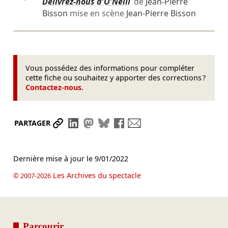
″
Délivrez-nous d'O'Neill
de
Jean-Pierre
Bisson
mise en scène
Jean-Pierre Bisson
Vous possédez des informations pour compléter
cette fiche ou souhaitez y apporter des corrections ?
Contactez-nous
.
Partager le lien
Partager sur LinkedIn
Partager sur Mastodon
Partager sur Bluesky
Partager sur Facebook
Envoyer par mail
PARTAGER
Dernière mise à jour le
9/01/2022
Les Archives du spectacle
© 2007-2026
Parcourir