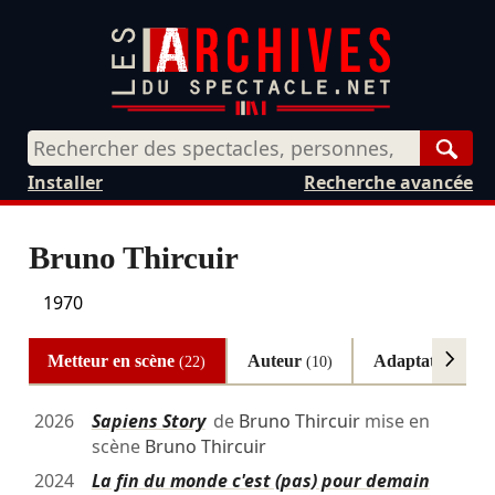
Rech
Installer
Recherche avancée
Bruno Thircuir
1970
Metteur en scène
Auteur
Adaptateur
(22)
(10)
(3)
2026
Sapiens Story
de
Bruno Thircuir
mise en
scène
Bruno Thircuir
2024
La fin du monde c'est (pas) pour demain