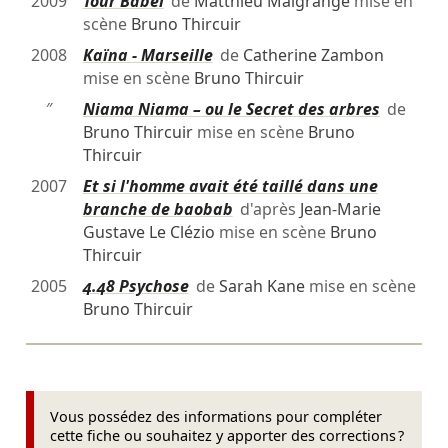
2009
Tour Babel
de
Matthieu Malgrange
mise en
scène
Bruno Thircuir
2008
Kaïna - Marseille
de
Catherine Zambon
mise en scène
Bruno Thircuir
″
Niama Niama – ou le Secret des arbres
de
Bruno Thircuir
mise en scène
Bruno
Thircuir
2007
Et si l'homme avait été taillé dans une
branche de baobab
d'après
Jean-Marie
Gustave Le Clézio
mise en scène
Bruno
Thircuir
2005
4.48 Psychose
de
Sarah Kane
mise en scène
Bruno Thircuir
Vous possédez des informations pour compléter
cette fiche ou souhaitez y apporter des corrections ?