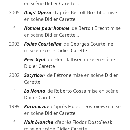
en scène
Didier Carette
…
2005
Dogs' Opera
d'après
Bertolt Brecht
… mise
en scène
Didier Carette
″
Homme pour homme
de
Bertolt Brecht
mise
en scène
Didier Carette
…
2003
Folies Courteline
de
Georges Courteline
mise en scène
Didier Carette
″
Peer Gynt
de
Henrik Ibsen
mise en scène
Didier Carette
2002
Satyricon
de
Pétrone
mise en scène
Didier
Carette
″
La Nonna
de
Roberto Cossa
mise en scène
Didier Carette
1999
Karamazov
d'après
Fiodor Dostoïevski
mise
en scène
Didier Carette
″
Nuit blanche
d'après
Fiodor Dostoïevski
mise en scène
Didier Carette