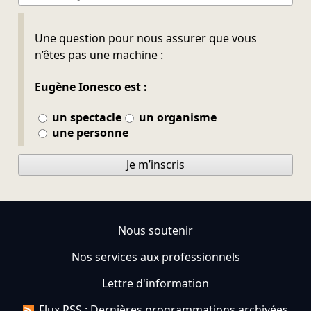
Ne pas remplir
Une question pour nous assurer que vous
n’êtes pas une machine :
Eugène Ionesco est :
un spectacle
un organisme
une personne
Je m’inscris
Nous soutenir
Nos services aux professionnels
Lettre d'information
Flux RSS : Dernières programmations archivées