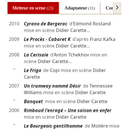
Metteur en scène
Adaptateur
Comédien
(23)
(11)
(
2010
Cyrano de Bergerac
d’
Edmond Rostand
mise en scène
Didier Carette
…
2009
Le Procès - Cabaret K
d'après
Franz Kafka
mise en scène
Didier Carette
…
2008
La Cerisaie
d’
Anton Tchekhov
mise en
scène
Didier Carette
…
″
Le Frigo
de
Copi
mise en scène
Didier
Carette
2007
Un tramway nommé Désir
de
Tennessee
Williams
mise en scène
Didier Carette
″
Banquet
mise en scène
Didier Carette
2006
Rimbaud l'enragé – Une saison en enfer
mise en scène
Didier Carette
″
Le Bourgeois gentilhomme
de
Molière
mise