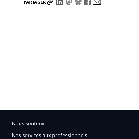
Partager le lien
Partager sur LinkedIn
Partager sur Mastodon
Partager sur Bluesky
Partager sur Face
Envoyer par ma
PARTAGER
Nous soutenir
Nos services aux professionnels