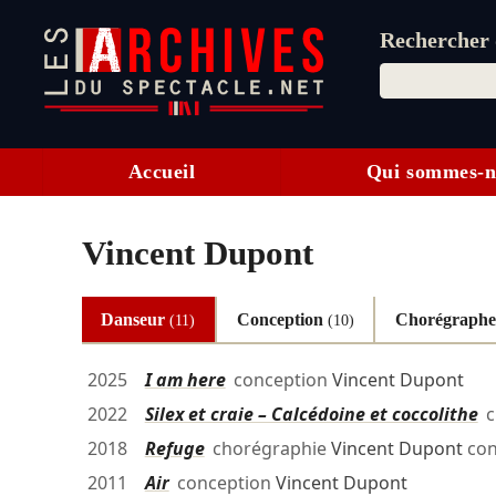
Rechercher d
Accueil
Qui sommes-n
Vincent Dupont
Danseur
Conception
Chorégraph
(11)
(10)
2025
I am here
conception
Vincent Dupont
2022
Silex et craie – Calcédoine et coccolithe
c
2018
Refuge
chorégraphie
Vincent Dupont
con
2011
Air
conception
Vincent Dupont