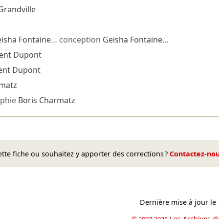
 Grandville
isha Fontaine
… conception
Geisha Fontaine
…
ent Dupont
ent Dupont
rmatz
phie
Boris Charmatz
te fiche ou souhaitez y apporter des corrections ?
Contactez-no
Dernière mise à jour le
Les Archives d
© 2007-2026