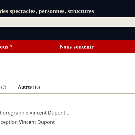
es spectacles, personnes, structures
ous ?
Nous soutenir
e
Autres
(7)
(18)
horégraphie
Vincent Dupont
…
ception
Vincent Dupont