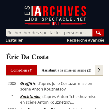
Rech
Installer
Recherche avancée
Éric Da Costa
Comédien
Assistant à la mise en scène
Scén
(4)
(2)
2008
Graffitis
d'après
Julio Cortázar
mise en
scène
Anton Kouznetsov
″
Kachtanka
d'après
Anton Tchekhov
mise
en scène
Anton Kouznetsov
…