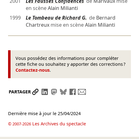
2001
Les Fausses Confidences
de
Marivaux
mise
en scène
Alain Milianti
1999
Le Tombeau de Richard G.
de
Bernard
Chartreux
mise en scène
Alain Milianti
Vous possédez des informations pour compléter
cette fiche ou souhaitez y apporter des corrections ?
Contactez-nous
.
Partager le lien
Partager sur LinkedIn
Partager sur Mastodon
Partager sur Bluesky
Partager sur Facebook
Envoyer par mail
PARTAGER
Dernière mise à jour le
25/04/2024
Les Archives du spectacle
© 2007-2026