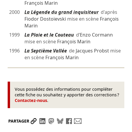
François Marin
2000
La Légende du grand inquisiteur
d'après
Fiodor Dostoïevski
mise en scène
François
Marin
1999
La Plaie et le Couteau
d’
Enzo Cormann
mise en scène
François Marin
1996
La Septième Vallée
de
Jacques Probst
mise
en scène
François Marin
Vous possédez des informations pour compléter
cette fiche ou souhaitez y apporter des corrections ?
Contactez-nous
.
Partager le lien
Partager sur LinkedIn
Partager sur Mastodon
Partager sur Bluesky
Partager sur Facebook
Envoyer par mail
PARTAGER