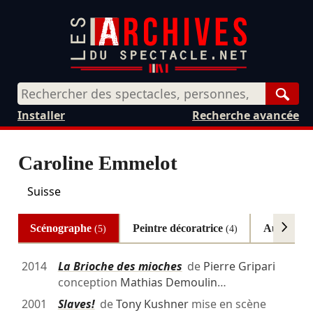
Rech
Installer
Recherche avancée
Caroline Emmelot
Suisse
Scénographe
Peintre décoratrice
Autres
(5)
(4)
(2)
2014
La Brioche des mioches
de
Pierre Gripari
conception
Mathias Demoulin
…
2001
Slaves!
de
Tony Kushner
mise en scène