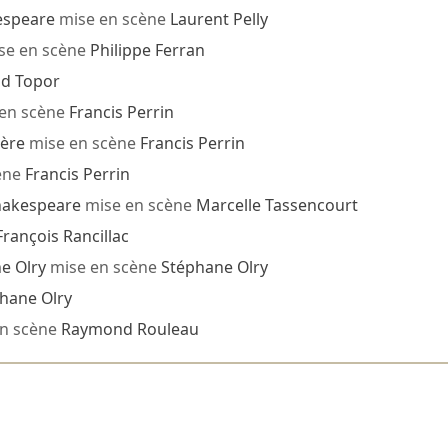
espeare
mise en scène
Laurent Pelly
se en scène
Philippe Ferran
nd Topor
en scène
Francis Perrin
ère
mise en scène
Francis Perrin
ène
Francis Perrin
hakespeare
mise en scène
Marcelle Tassencourt
François Rancillac
e Olry
mise en scène
Stéphane Olry
hane Olry
n scène
Raymond Rouleau