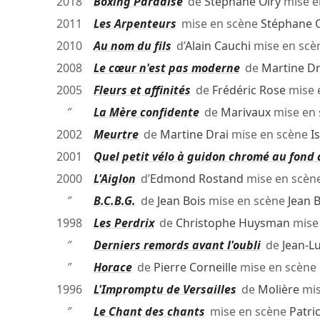
2018
Boxing Paradise
de
Stéphane Olry
mise e
2011
Les Arpenteurs
mise en scène
Stéphane O
2010
Au nom du fils
d’
Alain Cauchi
mise en scè
2008
Le cœur n'est pas moderne
de
Martine Dr
2005
Fleurs et affinités
de
Frédéric Rose
mise 
″
La Mère confidente
de
Marivaux
mise en
2002
Meurtre
de
Martine Drai
mise en scène
I
2001
Quel petit vélo à guidon chromé au fond d
2000
L'Aiglon
d’
Edmond Rostand
mise en scèn
″
B.C.B.G.
de
Jean Bois
mise en scène
Jean 
1998
Les Perdrix
de
Christophe Huysman
mise
″
Derniers remords avant l'oubli
de
Jean-L
″
Horace
de
Pierre Corneille
mise en scène
1996
L'Impromptu de Versailles
de
Molière
mis
″
Le Chant des chants
mise en scène
Patri