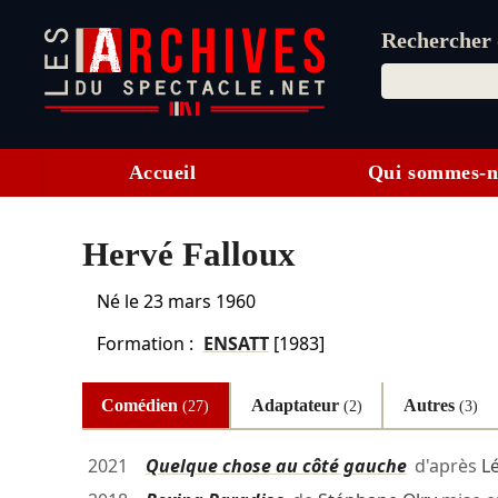
Rechercher d
Accueil
Qui sommes-n
Hervé Falloux
Né le
23 mars 1960
Formation :
ENSATT
[1983]
Comédien
Adaptateur
Autres
(27)
(2)
(3)
2021
Quelque chose au côté gauche
d'après
Lé