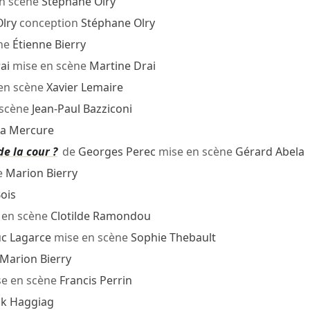
n scène
Stéphane Olry
lry
conception
Stéphane Olry
ne
Étienne Bierry
ai
mise en scène
Martine Drai
en scène
Xavier Lemaire
 scène
Jean-Paul Bazziconi
sa Mercure
e la cour ?
de
Georges Perec
mise en scène
Gérard Abela
e
Marion Bierry
Bois
 en scène
Clotilde Ramondou
uc Lagarce
mise en scène
Sophie Thebault
Marion Bierry
e en scène
Francis Perrin
ck Haggiag