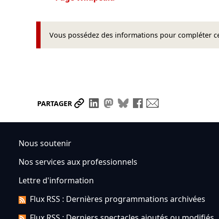
Vous possédez des informations pour compléter cet
Partager le lien
Partager sur LinkedIn
Partager sur Mastodon
Partager sur Bluesky
Partager sur Face
Envoyer par ma
PARTAGER
Nous soutenir
Nos services aux professionnels
Lettre d'information
Flux RSS : Dernières programmations archivées
Flux RSS : Derniers spectacles ajoutés ou modifiés