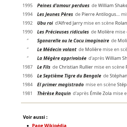
1995
Peines d'amour perdues
de
William Shak
1994
Les Jeunes Pères
de
Pierre Antilogus
… mi
1992
Ubu roi
d’
Alfred Jarry
mise en scène
Rola
1990
Les Précieuses ridicules
de
Molière
mise 
″
Sganarelle ou le Cocu imaginaire
de
Moli
″
Le Médecin volant
de
Molière
mise en sc
″
La Mégère apprivoisée
d'après
William S
1987
Le Fils
de
Christian Rullier
mise en scène
1986
Le Septième Tigre du Bengale
de
Stéphan
1984
El primer magistrado
mise en scène
Stép
1981
Thèrèse Raquin
d'après
Émile Zola
mise e
Voir aussi :
Page Wikipédia