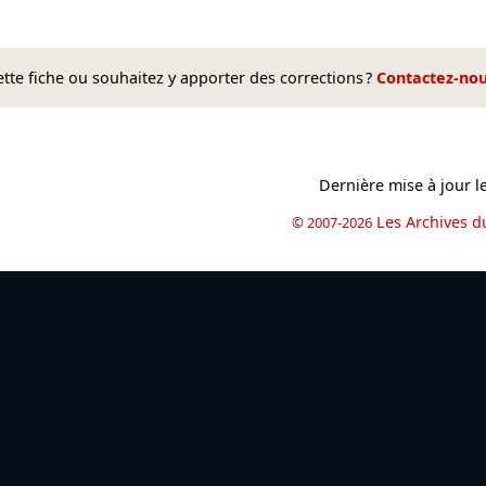
te fiche ou souhaitez y apporter des corrections ?
Contactez-no
Dernière mise à jour l
Les Archives d
© 2007-2026
book
il