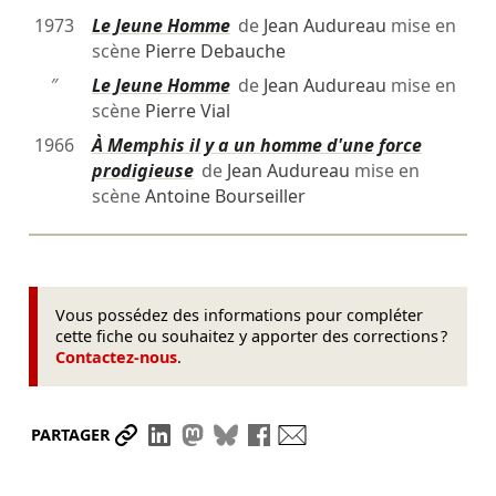
1973
Le Jeune Homme
de
Jean Audureau
mise en
scène
Pierre Debauche
″
Le Jeune Homme
de
Jean Audureau
mise en
scène
Pierre Vial
1966
À Memphis il y a un homme d'une force
prodigieuse
de
Jean Audureau
mise en
scène
Antoine Bourseiller
Vous possédez des informations pour compléter
cette fiche ou souhaitez y apporter des corrections ?
Contactez-nous
.
Partager le lien
Partager sur LinkedIn
Partager sur Mastodon
Partager sur Bluesky
Partager sur Facebook
Envoyer par mail
PARTAGER