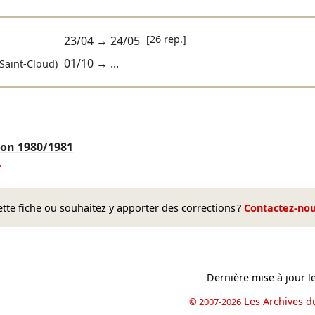
[26 rep.]
23/04
→
24/05
01/10
→ ...
Saint-Cloud)
déon
1980/1981
4
te fiche ou souhaitez y apporter des corrections ?
Contactez-no
Dernière mise à jour l
Les Archives d
© 2007-2026
book
il