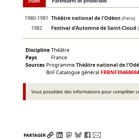
Dates
Partenaires de production
1980-1981
Théâtre national de l'Odéon
(Paris)
1982
Festival d'Automne de Saint-Cloud
(
Discipline
Théâtre
Pays
France
Sources
Programme
Théâtre national de l'O
BnF Catalogue général
FRBNF3946869
Vous possédez des informations pour compléter cet
Partager le lien
Partager sur LinkedIn
Partager sur Mastodon
Partager sur Bluesky
Partager sur Face
Envoyer par ma
PARTAGER