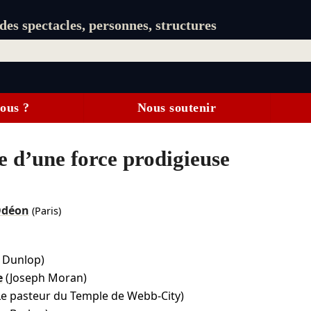
es spectacles, personnes, structures
ous ?
Nous soutenir
 d’une force prodigieuse
'Odéon
(Paris)
 Dunlop)
e
(Joseph Moran)
Le pasteur du Temple de Webb-City)