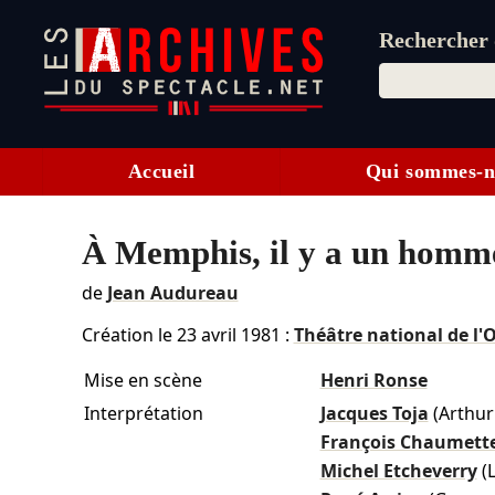
Rechercher d
Accueil
Qui sommes-n
À Memphis, il y a un homme
de
Jean Audureau
Création le
23 avril 1981
:
Théâtre national de l
Mise en scène
Henri Ronse
Interprétation
Jacques Toja
(Arthur
François Chaumett
Michel Etcheverry
(