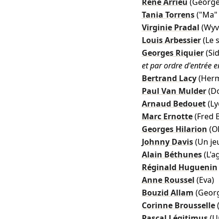
René Arrieu
(George
Tania Torrens
("Ma"
Virginie Pradal
(Wyv
Louis Arbessier
(Le 
Georges Riquier
(Si
et par ordre d'entrée 
Bertrand Lacy
(Her
Paul Van Mulder
(D
Arnaud Bedouet
(Ly
Marc Ernotte
(Fred 
Georges Hilarion
(O
Johnny Davis
(Un je
Alain Béthunes
(L'a
Réginald Huguenin
Anne Roussel
(Eva)
Bouzid Allam
(Georg
Corinne Brousselle
Pascal Légitimus
(U