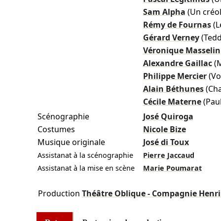
Sam Alpha
(Un créol
Rémy de Fournas
(L
Gérard Verney
(Tedd
Véronique Masselin
Alexandre Gaillac
(
Philippe Mercier
(Vo
Alain Béthunes
(Ch
Cécile Materne
(Pau
Scénographie
José Quiroga
Costumes
Nicole Bize
Musique originale
José di Toux
Assistanat à la scénographie
Pierre Jaccaud
Assistanat à la mise en scène
Marie Poumarat
Production
Théâtre Oblique - Compagnie Henr