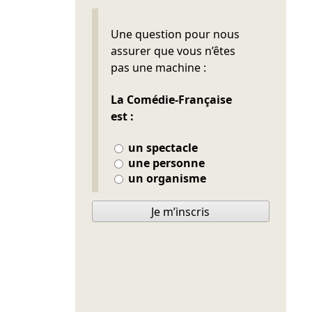
Ne pas remplir
Une question pour nous
assurer que vous n’êtes
pas une machine :
La Comédie-Française
est :
un spectacle
une personne
un organisme
Je m’inscris