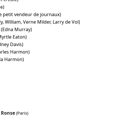
e)
e petit vendeur de journaux)
y, William, Verne Milder, Larry de Vol)
(Edna Murray)
Myrtle Eaton)
lney Davis)
arles Harmon)
la Harmon)
i Ronse
(Paris)