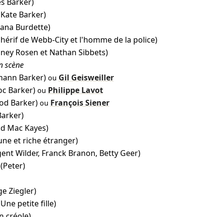
s Barker)
 Kate Barker)
ana Burdette)
shérif de Webb-City et l'homme de la police)
dney Rosen et Nathan Sibbets)
en scène
mann Barker)
Gil Geisweiller
ou
oc Barker)
Philippe Lavot
ou
od Barker)
François Siener
ou
Barker)
ld Mac Kayes)
une et riche étranger)
gent Wilder, Franck Branon, Betty Geer)
(Peter)
e Ziegler)
(Une petite fille)
n créole)